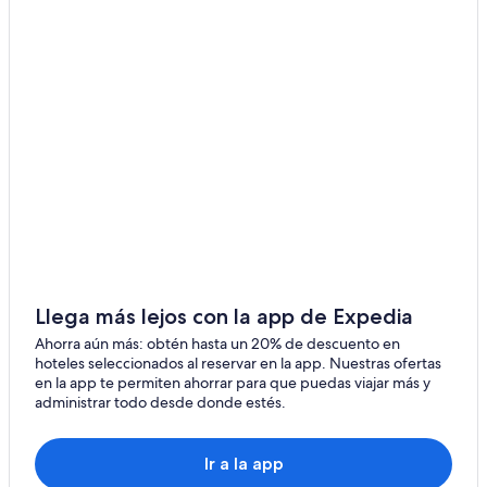
Hoteles cerca de Casa Rosada
Hoteles cerca de La Bombonera
Hoteles cerca de Plaza Dorrego
Chalets en Estación de metro Perú
Hoteles cerca de Puente de la Mujer
Hoteles cerca de Parque Lezama
Hoteles con casino en Monserrat
Hoteles con spa en Monserrat
Hoteles familiares en Monserrat
Hoteles románticos en Monserrat
Llega más lejos con la app de Expedia
Hoteles baratos en Monserrat
Ahorra aún más: obtén hasta un 20% de descuento en
Hoteles boutique en Monserrat
hoteles seleccionados al reservar en la app. Nuestras ofertas
en la app te permiten ahorrar para que puedas viajar más y
Hoteles cerca de la catedral en Monserrat
administrar todo desde donde estés.
Hoteles con cocina en Monserrat
Hoteles con estacionamiento en Monserrat
Ir a la app