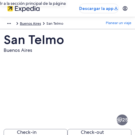
Ir a la sección principal de la página
Descargar la app
Planear un viaje
Buenos Aires
San Telmo
San Telmo
Buenos Aires
Fotos
de
San
25
Telmo
Check-in
Check-out