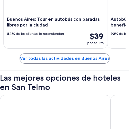
Buenos Aires: Tour en autobús con paradas
Autobús
libres por la ciudad
benefici
$39
84%
de los clientes lo recomiendan
92%
de los
por adulto
Ver todas las actividades en Buenos Aires
Las mejores opciones de hoteles
en San Telmo
Almarena Madero Urbano Affiliated by Melia
Hilton B