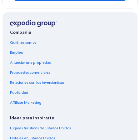
Hoteles en Monserrat
Hoteles cerca de Catedral Metropolitana de Buenos
Aires
Hoteles cerca de Estación de tren Constitución de
Buenos Aires
Compañía
Apart-Hoteles en Estación de metro Sáenz Peña
Quiénes somos
Chalets en Estación de metro Sáenz Peña
Empleo
Hoteles en Comuna 1
Anunciar una propiedad
Hoteles cerca de Cabildo
Propuestas comerciales
Hoteles cerca de Pontificia Universidad Católica
Relaciones con los inversionistas
Argentina
Hoteles cerca de Estación de metro Bolívar
Publicidad
Hoteles 3 estrellas en La Boca
Affiliate Marketing
Hoteles en La Boca
Ideas para inspirarte
Hoteles cerca de Manzana de las Luces
Lugares turísticos de Estados Unidos
Hoteles en Estados Unidos