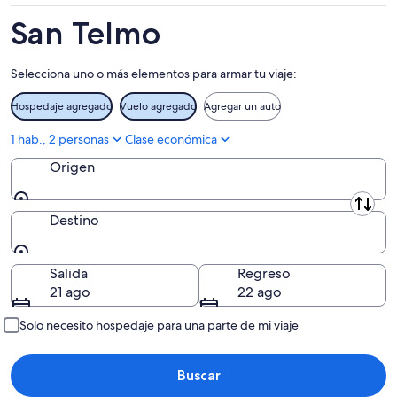
8
de
ago
semana,
San Telmo
-
7
9
ago
Selecciona uno o más elementos para armar tu viaje:
ago
-
9
Hospedaje agregado
Vuelo agregado
Agregar un auto
ago
1 hab., 2 personas
Clase económica
Origen
Origen
Destino
Destino
Salida
Regreso
21 ago
22 ago
Solo necesito hospedaje para una parte de mi viaje
Buscar