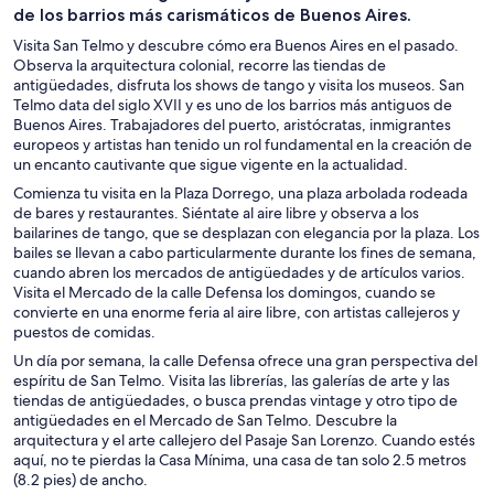
de los barrios más carismáticos de Buenos Aires.
Visita San Telmo y descubre cómo era Buenos Aires en el pasado.
Observa la arquitectura colonial, recorre las tiendas de
antigüedades, disfruta los shows de tango y visita los museos. San
Telmo data del siglo XVII y es uno de los barrios más antiguos de
Buenos Aires. Trabajadores del puerto, aristócratas, inmigrantes
europeos y artistas han tenido un rol fundamental en la creación de
un encanto cautivante que sigue vigente en la actualidad.
Comienza tu visita en la Plaza Dorrego, una plaza arbolada rodeada
de bares y restaurantes. Siéntate al aire libre y observa a los
bailarines de tango, que se desplazan con elegancia por la plaza. Los
bailes se llevan a cabo particularmente durante los fines de semana,
cuando abren los mercados de antigüedades y de artículos varios.
Visita el Mercado de la calle Defensa los domingos, cuando se
convierte en una enorme feria al aire libre, con artistas callejeros y
puestos de comidas.
Un día por semana, la calle Defensa ofrece una gran perspectiva del
espíritu de San Telmo. Visita las librerías, las galerías de arte y las
tiendas de antigüedades, o busca prendas vintage y otro tipo de
antigüedades en el Mercado de San Telmo. Descubre la
arquitectura y el arte callejero del Pasaje San Lorenzo. Cuando estés
aquí, no te pierdas la Casa Mínima, una casa de tan solo 2.5 metros
(8.2 pies) de ancho.