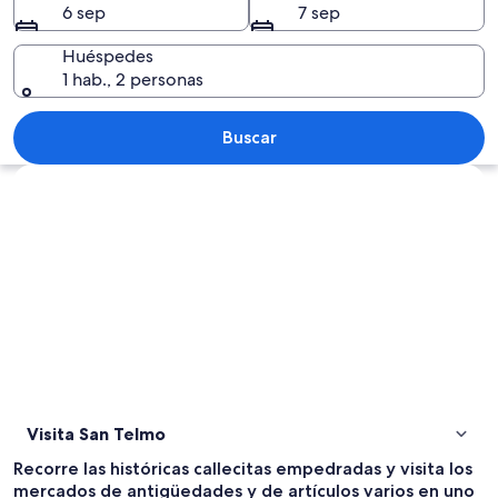
6 sep
7 sep
Huéspedes
1 hab., 2 personas
Un mercado callejero concurrido, co
Buscar
Explorar mapa
Visita San Telmo
Recorre las históricas callecitas empedradas y visita los
mercados de antigüedades y de artículos varios en uno