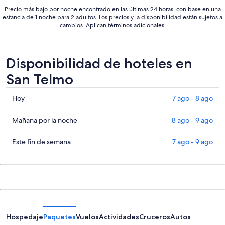
Precio más bajo por noche encontrado en las últimas 24 horas, con base en una
estancia de 1 noche para 2 adultos. Los precios y la disponibilidad están sujetos a
cambios. Aplican términos adicionales.
Disponibilidad de hoteles en
San Telmo
Consultar
Hoy
7 ago - 8 ago
precios
en
Consultar
Mañana por la noche
8 ago - 9 ago
San
precios
Telmo
en
Consultar
Este fin de semana
7 ago - 9 ago
para
San
precios
hoy,
Telmo
en
7
para
San
ago
mañana
Telmo
-
por
para
8
la
este
ago
noche,
fin
Hospedaje
Paquetes
Vuelos
Actividades
Cruceros
Autos