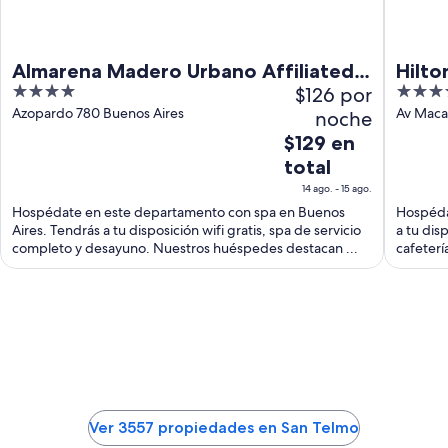
Almarena Madero Urbano Affiliated
Hilto
4
$126 por
5
by Melia
out
out
Azopardo 780 Buenos Aires
Av Maca
noche
of
of
El
$129 en
5
5
precio
total
es
14 ago. - 15 ago.
de
Hospédate en este departamento con spa en Buenos
Hospédat
$129
Aires. Tendrás a tu disposición wifi gratis, spa de servicio
a tu dis
en
completo y desayuno. Nuestros huéspedes destacan ...
cafeterí
total
por
noche
del
14
ago
al
15
Ver 3557 propiedades en San Telmo
ago