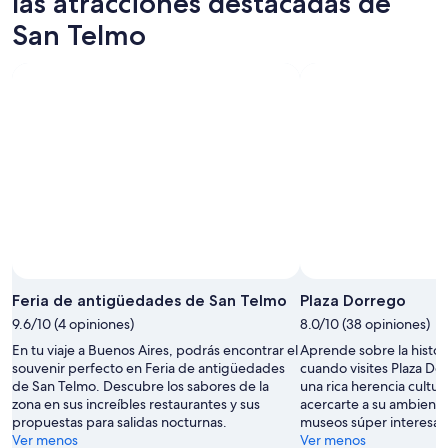
las atracciones destacadas de
San Telmo
Feria de antigüedades de San Telmo
Plaza Dorrego
9.6/10 (4 opiniones)
8.0/10 (38 opiniones)
En tu viaje a Buenos Aires, podrás encontrar el
Aprende sobre la histor
souvenir perfecto en Feria de antigüedades
cuando visites Plaza Do
de San Telmo. Descubre los sabores de la
una rica herencia cultur
zona en sus increíbles restaurantes y sus
acercarte a su ambiente 
propuestas para salidas nocturnas.
museos súper interesan
Ver menos
Ver menos