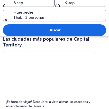
8 sep
9 sep
Huéspedes
1 hab., 2 personas
Una bandera en un asta con cielo des
Buscar
Las ciudades más populares de Capital
Territory
Honiara
¡Es hora de viajar! Descubre la vista al mar, las cascadas y
Mar,
el senderismo de Honiara.