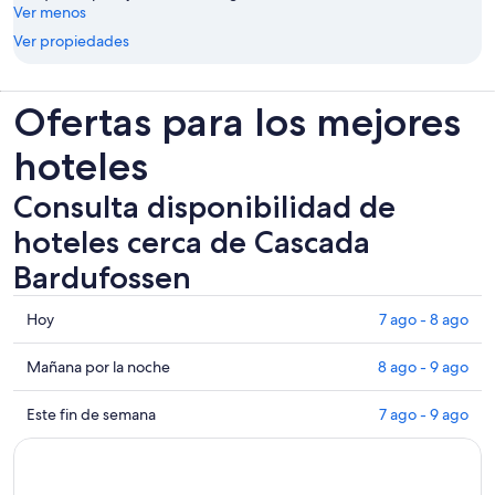
Ver menos
Ver propiedades
Ofertas para los mejores
hoteles
Consulta disponibilidad de
hoteles cerca de Cascada
Bardufossen
Consultar
Hoy
7 ago - 8 ago
los
precios
Consultar
Mañana por la noche
8 ago - 9 ago
cerca
precios
de
cerca
Consultar
Este fin de semana
7 ago - 9 ago
Cascada
de
precios
Bardufossen
Cascada
cerca
para
Bardufossen
de