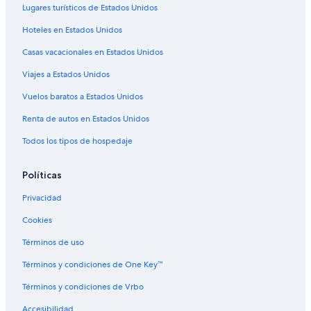
Hoteles para fumadores en Tromsø
Lugares turísticos de Estados Unidos
Thon Hotels en Tromsø
Hoteles en Estados Unidos
Hoteles en Tromsø
Casas vacacionales en Estados Unidos
Residencias en Tromsø
Viajes a Estados Unidos
Campings en Setermoen
Vuelos baratos a Estados Unidos
Hoteles en Torsken
Renta de autos en Estados Unidos
Hoteles cerca de Polar Zoo
Todos los tipos de hospedaje
Hoteles en Tranoy
Políticas
Privacidad
Cookies
Términos de uso
Términos y condiciones de One Key™
Términos y condiciones de Vrbo
Accesibilidad