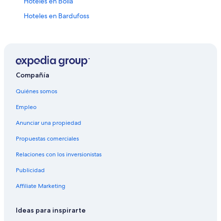
Hoteles en Bolla
Hoteles en Bardufoss
Hoteles en Bardu
Hoteles en Balsfjord
Hoteles 4 estrellas en Tromsø
Cabañas en Tromsø
Compañía
Campings en Tromsø
Quiénes somos
Casas flotantes en Tromsø
Empleo
Hoteles de golf en Tromsø
Anunciar una propiedad
Hoteles de ski en Tromsø
Propuestas comerciales
Hoteles ecológicos en Tromsø
Relaciones con los inversionistas
Hoteles baratos en Tromsø
Publicidad
Hoteles con aguas termales en Tromsø
Affiliate Marketing
Hoteles con desayuno incluido en Tromsø
Hoteles con sauna en Tromsø
Ideas para inspirarte