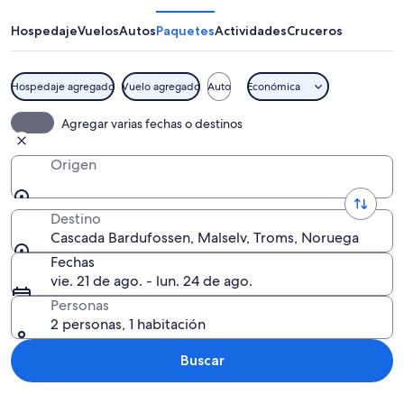
Hospedaje
Vuelos
Autos
Paquetes
Actividades
Cruceros
Hospedaje agregado
Vuelo agregado
Auto
Económica
Una presa con cascada.
Agregar varias fechas o destinos
Origen
Destino
Cascada Bardufossen, Malselv, Troms, Noruega
Fechas
vie. 21 de ago. - lun. 24 de ago.
Personas
2 personas, 1 habitación
Buscar
Explorar mapa