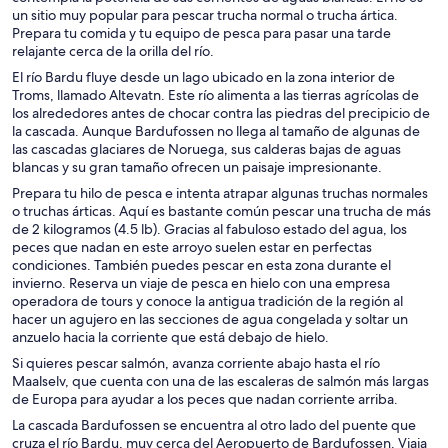
un sitio muy popular para pescar trucha normal o trucha ártica.
Prepara tu comida y tu equipo de pesca para pasar una tarde
relajante cerca de la orilla del río.
El río Bardu fluye desde un lago ubicado en la zona interior de
Troms, llamado Altevatn. Este río alimenta a las tierras agrícolas de
los alrededores antes de chocar contra las piedras del precipicio de
la cascada. Aunque Bardufossen no llega al tamaño de algunas de
las cascadas glaciares de Noruega, sus calderas bajas de aguas
blancas y su gran tamaño ofrecen un paisaje impresionante.
Prepara tu hilo de pesca e intenta atrapar algunas truchas normales
o truchas árticas. Aquí es bastante común pescar una trucha de más
de 2 kilogramos (4.5 lb). Gracias al fabuloso estado del agua, los
peces que nadan en este arroyo suelen estar en perfectas
condiciones. También puedes pescar en esta zona durante el
invierno. Reserva un viaje de pesca en hielo con una empresa
operadora de tours y conoce la antigua tradición de la región al
hacer un agujero en las secciones de agua congelada y soltar un
anzuelo hacia la corriente que está debajo de hielo.
Si quieres pescar salmón, avanza corriente abajo hasta el río
Maalselv, que cuenta con una de las escaleras de salmón más largas
de Europa para ayudar a los peces que nadan corriente arriba.
La cascada Bardufossen se encuentra al otro lado del puente que
cruza el río Bardu, muy cerca del Aeropuerto de Bardufossen. Viaja