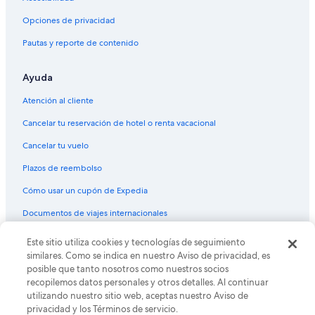
Opciones de privacidad
Pautas y reporte de contenido
Ayuda
Atención al cliente
Cancelar tu reservación de hotel o renta vacacional
Cancelar tu vuelo
Plazos de reembolso
Cómo usar un cupón de Expedia
Documentos de viajes internacionales
Este sitio utiliza cookies y tecnologías de seguimiento
© 2026 Expedia, Inc., una empresa de Expedia Group. Todos los
derechos reservados. Expedia y el logo de Expedia son marcas
similares. Como se indica en nuestro Aviso de privacidad, es
registradas o marcas comerciales de Expedia, Inc. CST# 2029030-50.
posible que tanto nosotros como nuestros socios
recopilemos datos personales y otros detalles. Al continuar
utilizando nuestro sitio web, aceptas nuestro Aviso de
privacidad y los Términos de servicio.