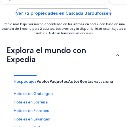
of
of
5
5
Ver 72 propiedades en Cascada Bardufossen
Precio más bajo por noche encontrado en las últimas 24 horas, con base en una
estancia de 1 noche para 2 adultos. Los precios y la disponibilidad están sujetos a
cambios. Aplican términos adicionales.
Explora el mundo con
Expedia
Hospedajes
Vuelos
Paquetes
Autos
Rentas vacacionales
Hoteles en Gratangen
Hoteles en Sorreisa
Hoteles en Finnsnes
Hoteles en Lavangen