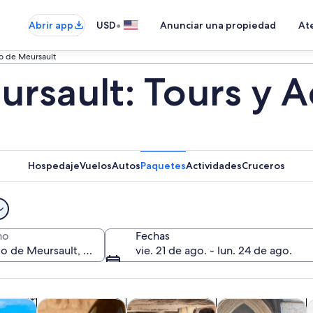
•
Abrir app
USD
Anunciar una propiedad
Ate
lo de Meursault
ursault: Tours y 
Hospedaje
Vuelos
Autos
Paquetes
Actividades
Cruceros
no
Fechas
vie. 21 de ago. - lun. 24 de ago.
Se abrirá en una nueva pestaña
Se abrirá en una nu
Se abrirá en una nu
cursiones de un día
Alimentos, bebidas y vida nocturna
Cultura e historia
Tours privados y p
C