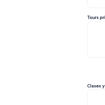
Tours pr
Experienci
Clases y
Degustació