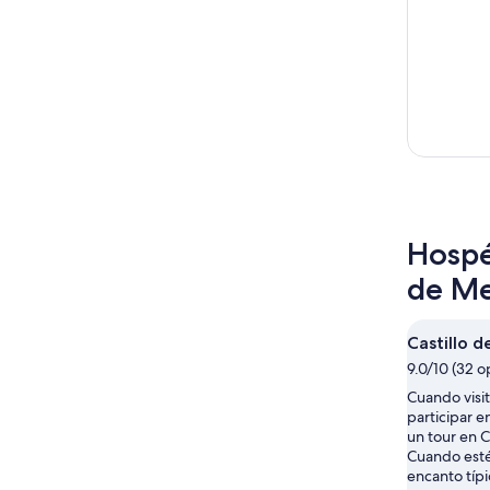
Hospé
de Me
Castillo 
9.0/10 (32 o
Cuando visi
participar 
un tour en C
Cuando esté
encanto típi