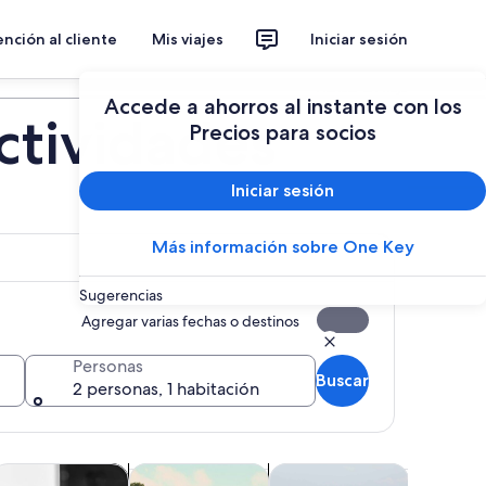
nción al cliente
Mis viajes
Iniciar sesión
Planear un viaje
Accede a ahorros al instante con los
Actividades
Precios para socios
Iniciar sesión
Más información sobre One Key
Sugerencias
Agregar varias fechas o destinos
Personas
Buscar
2 personas, 1 habitación
eva pestaña
eva pestaña
Se abrirá en una nueva pestaña
Se abrirá en una nueva pestaña
Se abrirá e
ersonalizados
lases y talleres
Aventura y actividades al aire libre
Tours por temporada y días
Atraccion