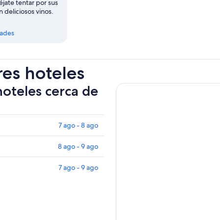
jate tentar por sus
 deliciosos vinos.
dades
res hoteles
hoteles cerca de
7 ago - 8 ago
8 ago - 9 ago
7 ago - 9 ago