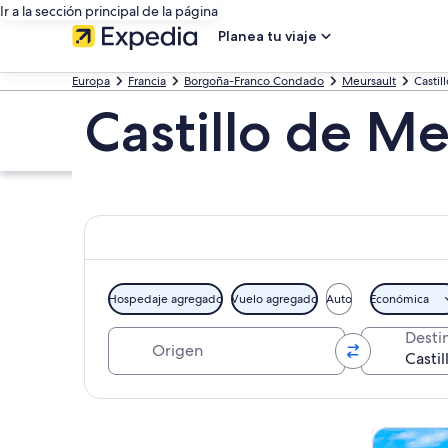
Ir a la sección principal de la página
Planea tu viaje
Europa
Francia
Borgoña-Franco Condado
Meursault
Castil
Castillo de Me
Hospedaje agregado
Vuelo agregado
Auto
Económica
Origen
Desti
Explorar mapa
Tours y ex