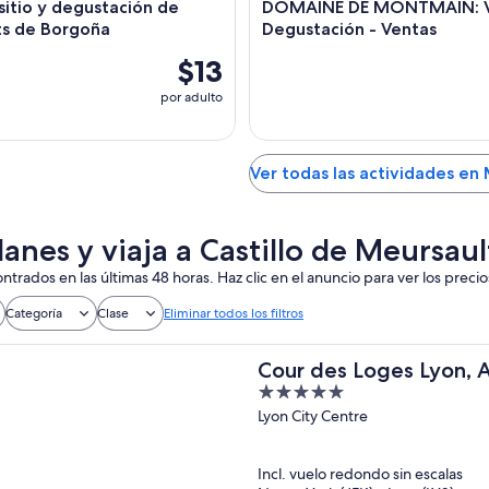
 sitio y degustación de
DOMAINE DE MONTMAIN: Vi
s de Borgoña
Degustación - Ventas
$13
por adulto
Ver todas las actividades en
lanes y viaja a Castillo de Meursaul
ntrados en las últimas 48 horas. Haz clic en el anuncio para ver los precio
Categoría
Clase
Eliminar todos los filtros
Cour des Loges Lyon, A
5
Hotel
out
Lyon City Centre
of
5
Incl. vuelo redondo sin escalas