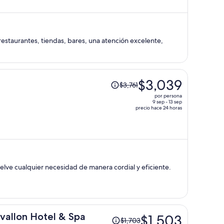
ahora
es
de
$1,209
restaurantes, tiendas, bares, una atención excelente,
por
persona
El
$3,039
$3,761
precio
por persona
era
9 sep - 13 sep
precio hace 24 horas
de
$3,761
y
ahora
es
de
$3,039
por
persona
El
uvallon Hotel & Spa
$1,503
$1,703