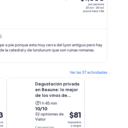
precio
por persona
era
23 oct - 26 oct
precio hace 1 día
de
$1,703
y
ahora
)
es
de
ar a pie porque esta muy cerca del Lyon antiguo pero hay
$1,503
 de la catedral y de lundunum que son ruinas romanas.
por
persona
Ver las 37 actividades
e abrirá en una nueva pestaña
Se abrirá en una nueva pesta
Bourgogne Degustación de comida
Degustación privada en Beaune: lo mejor de los vinos de 
Desde Beaune : Día 
Degustación privada
Desde 
en Beaune: lo mejor
comple
de los vinos de
de Bor
Borgoña
almue
La
La
1 h 45 min
5 h 3
10.0
9.4
10/10
9.4/10
actividad
activ
3
El
$81
de
32 opiniones de
de
13 opini
dura
dura
io
precio
Viator
Viator
10
10
1
5
tos
impuestos
es
con
con
gos
y cargos
hora
hora
Cancelación
Cancelac