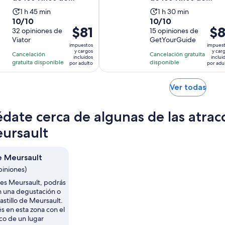
Borgoña
Borgoña
La
La
1 h 45 min
1 h 30 min
10.0
10.0
10/10
10/10
actividad
actividad
El
$81
El
$8
de
32 opiniones de
de
15 opiniones de
dura
dura
precio
prec
Viator
GetYourGuide
10
10
1
1
impuestos
impues
es
es
con
con
y cargos
y car
hora
hora
Cancelación
Cancelación gratuita
incluidos
inclui
de
de
32
15
gratuita disponible
disponible
y
y
por adulto
por adu
$81.
$81.
opiniones
opiniones
45
30
por
por
minutos
minutos
Se
Ver todas
adulto
adul
abrir
en
date cerca de algunas de las atrac
una
nuev
ursault
pest
de Meursault
piniones)
tes Meursault, podrás
en una degustación o
astillo de Meursault.
s en esta zona con el
co de un lugar