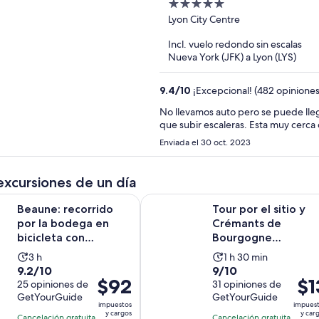
5
out
Lyon City Centre
of
Incl. vuelo redondo sin escalas
5
Nueva York (JFK) a Lyon (LYS)
9.4
/
10
¡Excepcional! (482 opiniones
No llevamos auto pero se puede lleg
que subir escaleras. Esta muy cerca
Enviada el 30 oct. 2023
excursiones de un día
S
corrido por la bodega en bicicleta con degustación de vinos
Tour por el sitio y Crémants de 
Beaune: recorrido
Tour por el sitio y
por la bodega en
Crémants de
bicicleta con
Bourgogne
degustación de vinos
Degustación de
La
La
3 h
1 h 30 min
comida
9.2
9.0
9.2/10
9/10
actividad
actividad
El
$92
El
$1
de
25 opiniones de
de
31 opiniones de
dura
dura
precio
prec
GetYourGuide
GetYourGuide
10
10
3
1
impuestos
impues
es
es
con
con
y cargos
y car
horas
hora
Cancelación gratuita
Cancelación gratuita