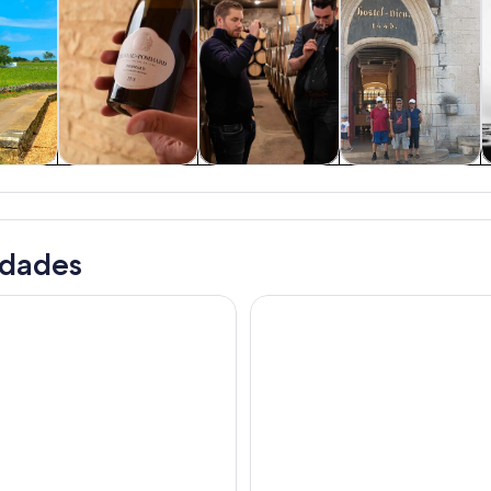
 y
Alimentos,
Cultura e historia
Tours privados y
C
nes de
bebidas y vida
personalizados
ía
nocturna
idades
itio y degustación de Crémants de Borgoña
DOMAINE DE MONTMAIN: Visita