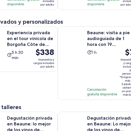
incluidos
inclui
de
de
25
31
disponible
disponible
y
por adulto
por adu
$92.
$13.
opiniones
opiniones
30
por
por
minutos
ivados y personalizados
adulto
adul
a privada en el tour vinícola de Borgoña Côte de Beaune desd
Beaune: visita a pie audioguiada d
Experiencia privada
Beaune: visita a pie
en el tour vinícola de
audioguiada de 1
Borgoña Côte de
hora con 19
El
$338
El
$
Beaune desde Bea...
audiocomentarios
La
La
5 h 30
1 h
precio
pr
min
actividad
actividad
impuestos y
impues
es
es
cargos incluidos
y car
dura
dura
por adulto
inclui
de
de
5
1
p
$338.
perso
$7.
horas
hora
*Si ingre
por
po
más 
y
2 adult
adulto
pe
obtie
30
Cancelación
un pre
gratuita disponible
minutos
más b
 talleres
Se abr
n privada en Beaune: lo mejor de los vinos de Borgoña
Degustación privada en Beaune: L
Degustación privada
Degustación privad
en Beaune: lo mejor
en Beaune: Lo mejo
de los vinos de
de los vinos de