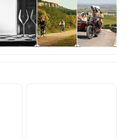
lases y talleres
Aventura y
Tours por
Atraccion
actividades al
temporada y días
aire libre
festivos
 - Degustación - Ventas
Tour de Beaune en grupo pequeño por Borgoña co