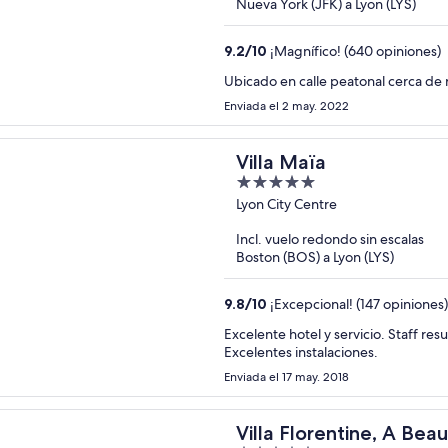
Nueva York (JFK) a Lyon (LYS)
9.2
/
10
¡Magnífico! (640 opiniones)
Ubicado en calle peatonal cerca de 
Enviada el 2 may. 2022
Villa Maïa
5
out
Lyon City Centre
of
Incl. vuelo redondo sin escalas
5
Boston (BOS) a Lyon (LYS)
9.8
/
10
¡Excepcional! (147 opiniones)
Excelente hotel y servicio. Staff resuelve cualquier necesidad de manera cordial y eficiente.
Excelentes instalaciones.
Enviada el 17 may. 2018
Villa Florentine, A Bea