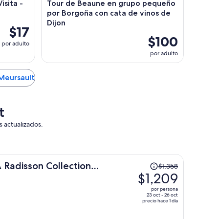
sita -
Tour de Beaune en grupo pequeño
por Borgoña con cata de vinos de
Dijon
$17
$100
por adulto
por adulto
 Meursault
t
s actualizados.
El
 Radisson Collection
$1,358
precio
$1,209
era
por persona
de
23 oct - 26 oct
precio hace 1 día
$1,358
y