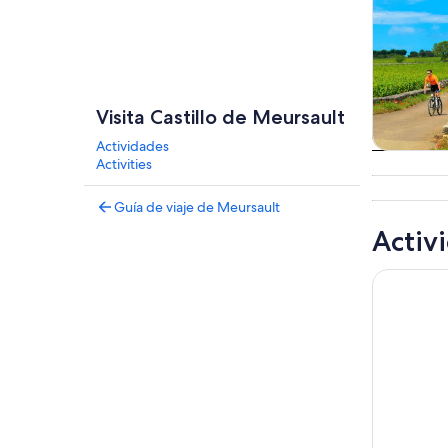
Visita Castillo de Meursault
Actividades
Tours
Activities
excursio
un d
Guía de viaje de Meursault
Activ
Visita al s