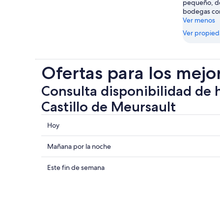
pequeño, dé
bodegas con
Ver menos
Ver propie
Ofertas para los mejo
Consulta disponibilidad de 
Castillo de Meursault
Consultar
Hoy
los
precios
Consultar
Mañana por la noche
cerca
precios
de
cerca
Consultar
Este fin de semana
Castillo
de
precios
de
Castillo
cerca
Meursault
de
de
para
Meursault
Castillo
hoy,
para
de