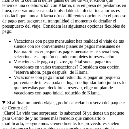
monto de tu cuenta si tienes ganas de irte de viaje. Ahora que
tenemos una colaboración con Klarna, una empresa de préstamos en
línea, reservar una escapada inolvidable sin afectar tus ahorros es
más fácil que nunca. Klarna ofrece diferentes opciones en el proceso
de pago para asegurar tu tranquilidad al momento de detallar el
presupuesto del viaje. Considera las siguientes opciones flexibles de
pago:
Vacaciones con pagos mensuales: haz realidad el viaje de tus
sueños con los convenientes planes de pagos mensuales de
Klarna. Si hacer pequeños pagos mensuales te suena bien,
selecciona esta opción cuando completes tu reservación.
Vacaciones de pago a plazos: ¿qué tal suena pagar tus
vacaciones en varias transacciones? Considera esta opción
"reserva ahora, paga después" de Klarna.
Vacaciones con pago inicial reducido: si pagar un pequeño
porcentaje de tu escapada en lugar de liquidar todo junto es lo
que necesitas para decidirte a reservar, elige un plan de
vacaciones con pago inicial reducido de Klarna.
Si al final no puedo viajar, ¿podré cancelar la reserva del paquete
de Centro de?
¡Claro! La vida trae sorpresas: ¡lo sabemos! Si ya tienes un paquete
para Centro de y no tienes más remedio que cancelarlo o
modificarlo, te ayudamos. Generalmente, los proveedores suelen
aceptar que se hagan cambios o se cancele de manera gratuita