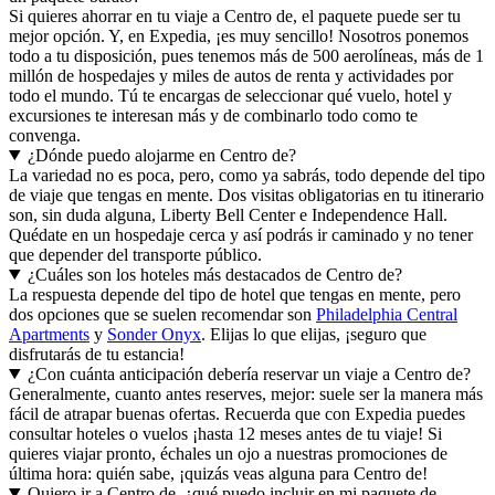
Si quieres ahorrar en tu viaje a Centro de, el paquete puede ser tu
mejor opción. Y, en Expedia, ¡es muy sencillo! Nosotros ponemos
todo a tu disposición, pues tenemos más de 500 aerolíneas, más de 1
millón de hospedajes y miles de autos de renta y actividades por
todo el mundo. Tú te encargas de seleccionar qué vuelo, hotel y
excursiones te interesan más y de combinarlo todo como te
convenga.
¿Dónde puedo alojarme en Centro de?
La variedad no es poca, pero, como ya sabrás, todo depende del tipo
de viaje que tengas en mente. Dos visitas obligatorias en tu itinerario
son, sin duda alguna, Liberty Bell Center e Independence Hall.
Quédate en un hospedaje cerca y así podrás ir caminado y no tener
que depender del transporte público.
¿Cuáles son los hoteles más destacados de Centro de?
La respuesta depende del tipo de hotel que tengas en mente, pero
dos opciones que se suelen recomendar son
Philadelphia Central
Apartments
y
Sonder Onyx
. Elijas lo que elijas, ¡seguro que
disfrutarás de tu estancia!
¿Con cuánta anticipación debería reservar un viaje a Centro de?
Generalmente, cuanto antes reserves, mejor: suele ser la manera más
fácil de atrapar buenas ofertas. Recuerda que con Expedia puedes
consultar hoteles o vuelos ¡hasta 12 meses antes de tu viaje! Si
quieres viajar pronto, échales un ojo a nuestras promociones de
última hora: quién sabe, ¡quizás veas alguna para Centro de!
Quiero ir a Centro de, ¿qué puedo incluir en mi paquete de