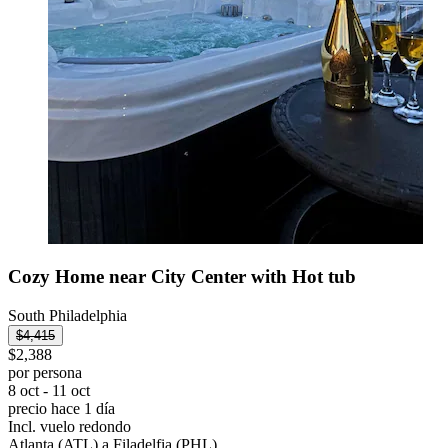
Cozy Home near City Center with Hot tub
South Philadelphia
$4,415
$2,388
por persona
8 oct - 11 oct
precio hace 1 día
Incl. vuelo redondo
Atlanta (ATL) a Filadelfia (PHL)