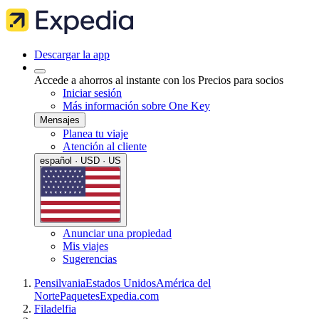
Descargar la app
Accede a ahorros al instante con los Precios para socios
Iniciar sesión
Más información sobre One Key
Mensajes
Planea tu viaje
Atención al cliente
español · USD · US
Anunciar una propiedad
Mis viajes
Sugerencias
Pensilvania
Estados Unidos
América del
Norte
Paquetes
Expedia.com
Filadelfia