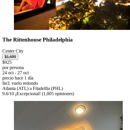
The Rittenhouse Philadelphia
Center City
$1,699
$925
por persona
24 oct - 27 oct
precio hace 1 día
Incl. vuelo redondo
Atlanta (ATL) a Filadelfia (PHL)
9.6
/
10
¡Excepcional! (1,005 opiniones)