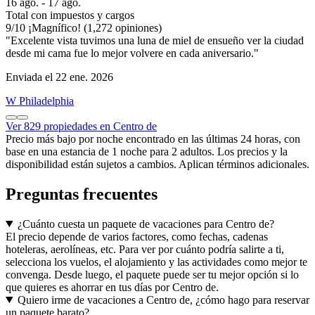
16 ago. - 17 ago.
Total con impuestos y cargos
9
/
10
¡Magnífico! (1,272 opiniones)
"Excelente vista tuvimos una luna de miel de ensueño ver la ciudad
desde mi cama fue lo mejor volvere en cada aniversario."
Enviada el 22 ene. 2026
W Philadelphia
Ver 829 propiedades en Centro de
Precio más bajo por noche encontrado en las últimas 24 horas, con
base en una estancia de 1 noche para 2 adultos. Los precios y la
disponibilidad están sujetos a cambios. Aplican términos adicionales.
Preguntas frecuentes
¿Cuánto cuesta un paquete de vacaciones para Centro de?
El precio depende de varios factores, como fechas, cadenas
hoteleras, aerolíneas, etc. Para ver por cuánto podría salirte a ti,
selecciona los vuelos, el alojamiento y las actividades como mejor te
convenga. Desde luego, el paquete puede ser tu mejor opción si lo
que quieres es ahorrar en tus días por Centro de.
Quiero irme de vacaciones a Centro de, ¿cómo hago para reservar
un paquete barato?