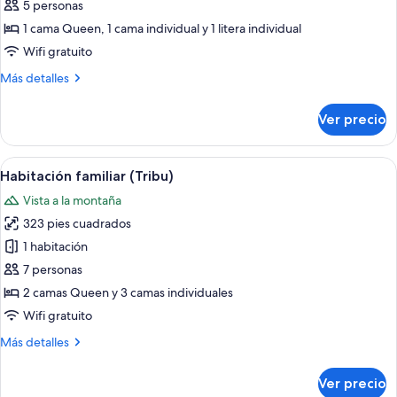
Habitación
5 personas
familiar
1 cama Queen, 1 cama individual y 1 litera individual
(Randonneur)
Wifi gratuito
Más
Más detalles
detalles
sobre
Ver precio
Habitación
familiar
(Randonneur)
Abrir
Un dormitorio acogedor en el ático, c
6
Habitación familiar (Tribu)
todas
Vista a la montaña
las
323 pies cuadrados
fotos
de
1 habitación
Habitación
7 personas
familiar
2 camas Queen y 3 camas individuales
(Tribu)
Wifi gratuito
Más
Más detalles
detalles
sobre
Ver precio
Habitación