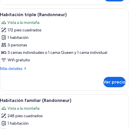
con
(Refuge)
1
Abrir
Una habitación con dos camas, parede
6
cama
Habitación triple (Randonneur)
todas
matrimonial
Vista a la montaña
o
las
2
172 pies cuadrados
fotos
individuales
de
1 habitación
(Refuge)
Habitación
3 personas
triple
3 camas individuales o 1 cama Queen y 1 cama individual
(Randonneur)
Wifi gratuito
Más
Más detalles
detalles
sobre
Ver precio
Habitación
triple
(Randonneur)
Abrir
Habitación familiar (Randonneur) | Ro
6
Habitación familiar (Randonneur)
todas
Vista a la montaña
las
248 pies cuadrados
fotos
de
1 habitación