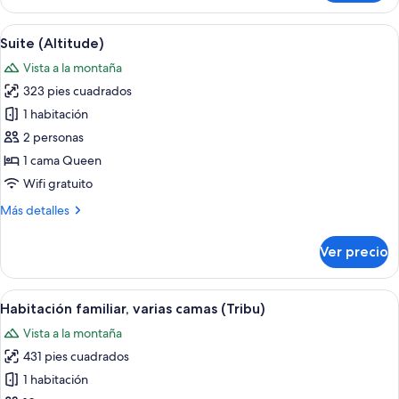
familiar
(Tribu)
Abrir
Una habitación de madera con una cama,
5
Suite (Altitude)
todas
Vista a la montaña
las
323 pies cuadrados
fotos
de
1 habitación
Suite
2 personas
(Altitude)
1 cama Queen
Wifi gratuito
Más
Más detalles
detalles
sobre
Ver precio
Suite
(Altitude)
Abrir
Interior rústico de una cabaña de made
7
Habitación familiar, varias camas (Tribu)
todas
Vista a la montaña
las
431 pies cuadrados
fotos
de
1 habitación