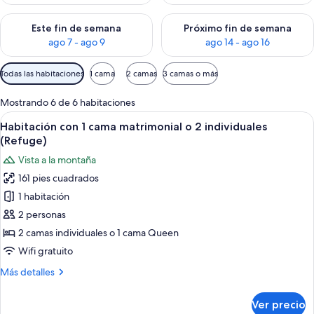
Consulta la disponibilidad para este fin de semana ago 7 - ag
Consulta la disponibilidad par
Este fin de semana
Próximo fin de semana
ago 7 - ago 9
ago 14 - ago 16
Filtros
Todas las habitaciones
1 cama
2 camas
3 camas o más
disponibles
para
Mostrando 6 de 6 habitaciones
las
Abrir
Una habitación de madera con cama, v
7
Habitación con 1 cama matrimonial o 2 individuales
habitaciones
todas
(Refuge)
las
Vista a la montaña
fotos
161 pies cuadrados
de
1 habitación
Habitación
con
2 personas
1
2 camas individuales o 1 cama Queen
cama
Wifi gratuito
matrimonial
Más
Más detalles
o
detalles
2
sobre
Ver precio
Habitación
individuales