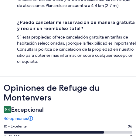
de atracciones Planards se encuentra a 4.4 km (2.7 mi).
¿Puedo cancelar mi reservación de manera gratuita
y recibir un reembolso total?
Sí, esta propiedad ofrece cancelación gratuita en tarifas de
habitación seleccionadas, ¡porque la flexibilidad es importante!
Consulta la política de cancelación de la propiedad en nuestro
sitio para obtener más información sobre cualquier excepción
o requisito.
Opiniones
Opiniones de Refuge du
Montenvers
Excepcional
9.4
46 opiniones
Puntuación
10 - Excelente
36
de
8 - Bueno
6