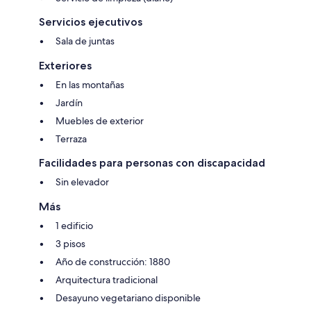
Servicios ejecutivos
Sala de juntas
Exteriores
En las montañas
Jardín
Muebles de exterior
Terraza
Facilidades para personas con discapacidad
Sin elevador
Más
1 edificio
3 pisos
Año de construcción: 1880
Arquitectura tradicional
Desayuno vegetariano disponible