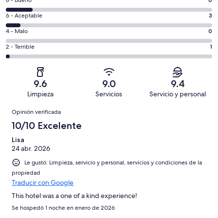
Puntuación
10,
de
es
Puntuación
6 - Aceptable
3
8,
decir,
de
es
Puntuación
4 - Malo
0
Excelente.
6,
decir,
de
Basada
es
Puntuación
2 - Terrible
1
Bueno.
4,
en
decir,
de
Basada
es
36
Aceptable.
2,
en
decir,
de
Basada
es
6
Malo.
9.6
9.0
9.4
46
en
decir,
de
Basada
Limpieza
Servicios
Servicio y personal
opiniones
3
Terrible.
46
en
Opiniones
de
Basada
opiniones
Opinión verificada
0
46
en
de
10/10 Excelente
opiniones
1
46
de
Lisa
opiniones
24 abr. 2026
46
opiniones
Le gustó: Limpieza, servicio y personal, servicios y condiciones de la
propiedad
Traducir con Google
This hotel was a one of a kind experience!
Se hospedó 1 noche en enero de 2026