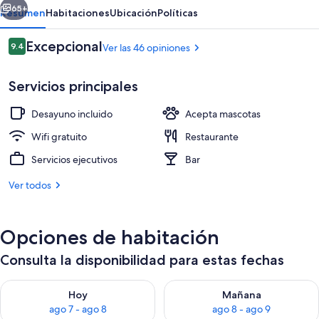
65+
Resumen
Habitaciones
Ubicación
Políticas
Opiniones
Excepcional
9.4
Ver las 46 opiniones
9.4 de 10,
Servicios principales
Desayuno incluido
Acepta mascotas
Wifi gratuito
Restaurante
Servicios ejecutivos
Bar
Vista frontal de la propiedad
Ver todos
Opciones de habitación
Consulta la disponibilidad para estas fechas
Consulta la disponibilidad para hoy ago 7 - ago 8
Consulta la disponibilidad pa
Hoy
Mañana
ago 7 - ago 8
ago 8 - ago 9