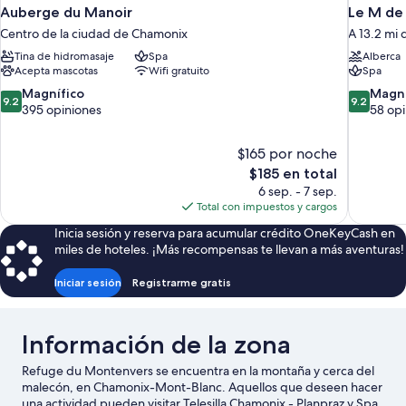
Auberge du Manoir
Le M d
Centro de la ciudad de Chamonix
A 13.2 mi
Tina de hidromasaje
Spa
Alberca
Acepta mascotas
Wifi gratuito
Spa
9.2
9.2
Magnífico
Magní
9.2
9.2
de
de
395 opiniones
58 opi
10,
10,
Magnífico,
Magnífico
$165 por noche
395
58
El
$185 en total
opiniones
opiniones
precio
6 sep. - 7 sep.
actual
Total con impuestos y cargos
es
Inicia sesión y reserva para acumular crédito OneKeyCash en
de
miles de hoteles. ¡Más recompensas te llevan a más aventuras!
$185
Iniciar sesión
Registrarme gratis
Información de la zona
Refuge du Montenvers se encuentra en la montaña y cerca del
malecón, en Chamonix-Mont-Blanc. Aquellos que deseen hacer
una actividad pueden visitar Telesilla Chamonix - Planpraz y Spa