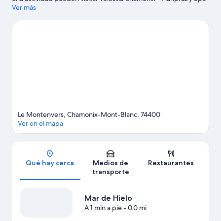
Pre-Saint-Didier, mientras que quienes quieran apreciar la
Ver más
belleza natural de la zona pueden visitar Monte Blanco. También
vale la pena conocer Museo del cristal de Chamonix y Tranvía de
Montenvers. Encontrarás muchas opciones para disfrutar del
aire libre con actividades como alpinismo.
Visita nuestra guía de
Chamonix-Mont-Blanc
Le Montenvers, Chamonix-Mont-Blanc, 74400
Ver en el mapa
Sección del mapa
Qué hay cerca
Medios de
Restaurantes
transporte
Mar de Hielo
A 1 min a pie
- 0.0 mi