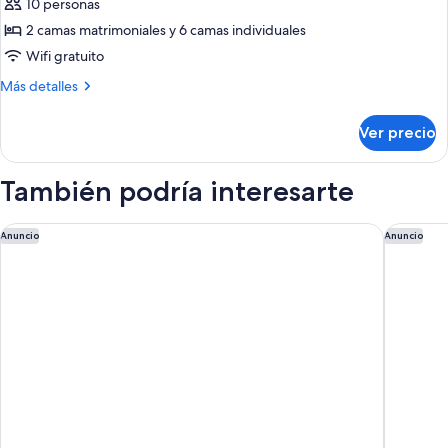
Habitación
10 personas
familiar,
2 camas matrimoniales y 6 camas individuales
varias
Wifi gratuito
camas
Más
Más detalles
(Tribu)
detalles
sobre
Ver precio
Habitación
familiar,
varias
También podría interesarte
camas
(Tribu)
Auberge du Manoir
Le M de
Anuncio
Anuncio