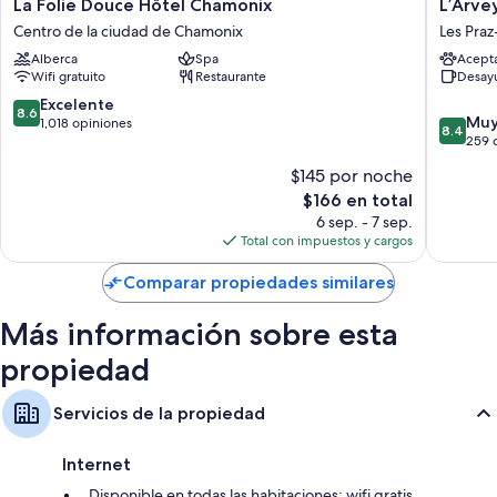
La
L’Arveyr
La Folie Douce Hôtel Chamonix
L’Arve
Folie
Open
Centro de la ciudad de Chamonix
Les Pra
Douce
House
Alberca
Spa
Acept
Hôtel
Les
Wifi gratuito
Restaurante
Desay
Chamonix
Praz-
Centro
de-
8.6
Excelente
8.6
8.4
de
Chamon
Muy
de
1,018 opiniones
8.4
de
la
259 
10,
10,
ciudad
Excelente,
$145 por noche
Muy
de
1,018
El
$166 en total
bueno,
Chamonix
opiniones
precio
259
6 sep. - 7 sep.
actual
opinion
Total con impuestos y cargos
es
de
Comparar propiedades similares
$166
Más información sobre esta
propiedad
Servicios de la propiedad
Internet
Disponible en todas las habitaciones: wifi gratis