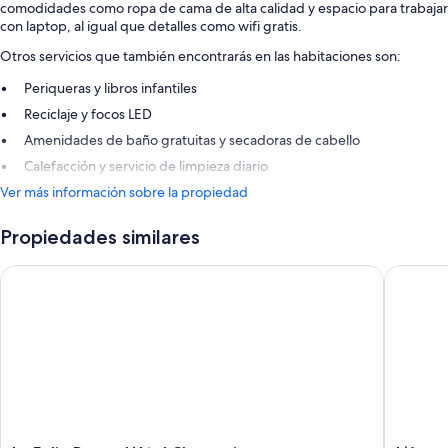
comodidades como ropa de cama de alta calidad y espacio para trabajar
con laptop, al igual que detalles como wifi gratis.
Otros servicios que también encontrarás en las habitaciones son:
Periqueras y libros infantiles
Reciclaje y focos LED
Amenidades de baño gratuitas y secadoras de cabello
Calefacción y servicio de limpieza diario
Ver más información sobre la propiedad
Propiedades similares
La Folie Douce Hôtel Chamonix
L’Arvey