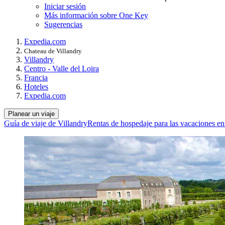
Iniciar sesión
Más información sobre One Key
Sugerencias
Expedia.com
Chateau de Villandry
Villandry
Centro - Valle del Loira
Francia
Hoteles
Expedia.com
Planear un viaje
Guía de viaje de Villandry
Rentas de hospedaje para las vacaciones en