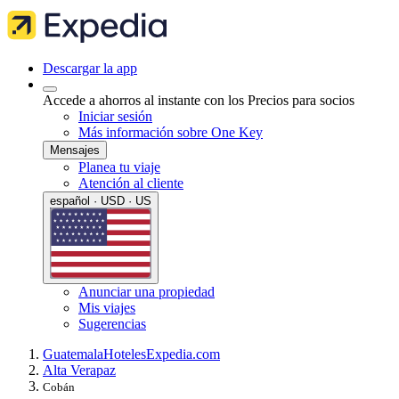
Descargar la app
Accede a ahorros al instante con los Precios para socios
Iniciar sesión
Más información sobre One Key
Mensajes
Planea tu viaje
Atención al cliente
español · USD · US
Anunciar una propiedad
Mis viajes
Sugerencias
Guatemala
Hoteles
Expedia.com
Alta Verapaz
Cobán