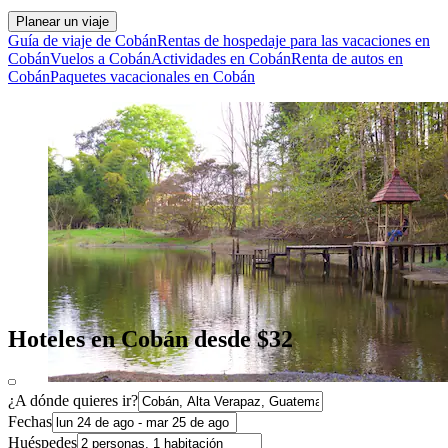
Planear un viaje
Guía de viaje de Cobán
Rentas de hospedaje para las vacaciones en
Cobán
Vuelos a Cobán
Actividades en Cobán
Renta de autos en
Cobán
Paquetes vacacionales en Cobán
Hoteles en Cobán desde $32
¿A dónde quieres ir?
Fechas
Huéspedes