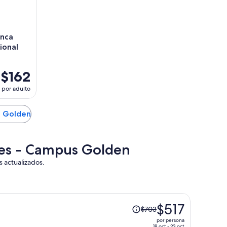
enca
ional
$162
por adulto
n Golden
kies - Campus Golden
s actualizados.
El
$517
$703
precio
por persona
era
18 oct - 23 oct