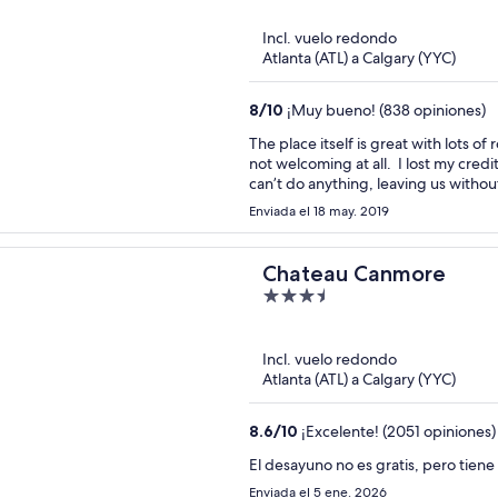
of
Incl. vuelo redondo
5
Atlanta (ATL) a Calgary (YYC)
8
/
10
¡Muy bueno! (838 opiniones)
The place itself is great with lots o
not welcoming at all. I lost my credi
can’t do anything, leaving us without 
Anyway we went to the room and it 
Enviada el 18 may. 2019
because the were dirty and had hai
Chateau Canmore
3.5
out
of
Incl. vuelo redondo
5
Atlanta (ATL) a Calgary (YYC)
8.6
/
10
¡Excelente! (2051 opiniones)
El desayuno no es gratis, pero tien
Enviada el 5 ene. 2026