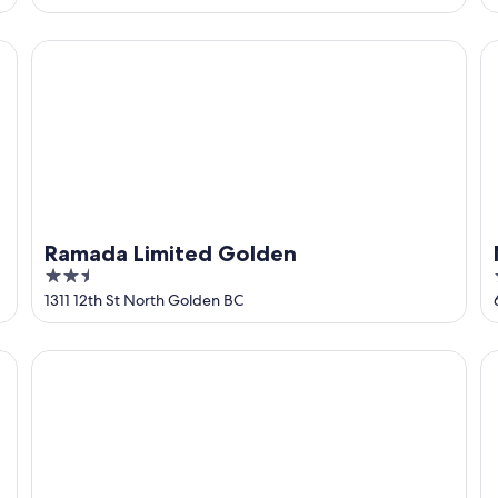
of
5
Ramada Limited Golden
Ma
Ramada Limited Golden
2.5
out
1311 12th St North Golden BC
of
5
Travelodge by Wyndham Golden Sportsman Lodge
Be