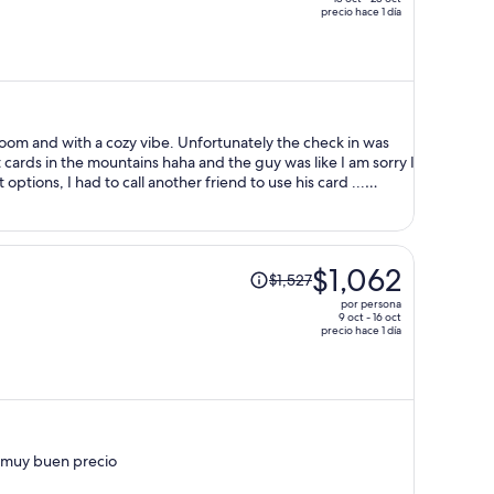
precio hace 1 día
de
$703
y
ahora
es
de
f room and with a cozy vibe. Unfortunately the check in was
$517
t cards in the mountains haha and the guy was like I am sorry I
por
options, I had to call another friend to use his card ...
was pretty good but then we had to change the sheets
persona
r on them.
El
$1,062
$1,527
precio
por persona
era
9 oct - 16 oct
precio hace 1 día
de
$1,527
y
ahora
es
de
e muy buen precio
$1,062