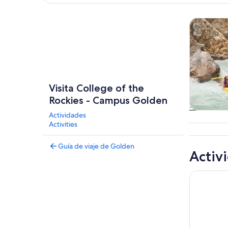
Explorar mapa
Tours acuá
Visita College of the
Rockies - Campus Golden
Actividades
Tours acu
Activities
cruc
Guía de viaje de Golden
Activ
Recorridos