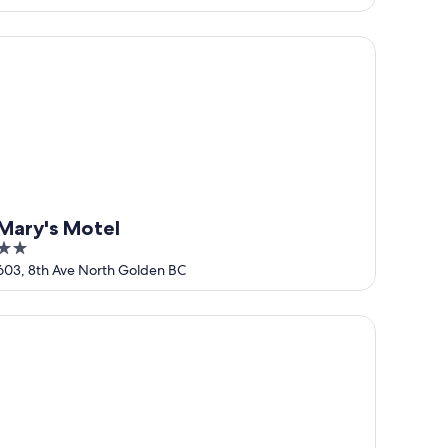
of
5
ry's Motel
Mary's Motel
2
out
603, 8th Ave North Golden BC
of
5
st Western Mountainview Inn