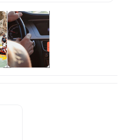
a pestaña
rirá en una nueva pestaña
Se abrirá en una nueva pestaña
Se abrirá en una nueva pestaña
áticas
Cultura e historia
Cultura e historia
s
a Esmeralda en el Parque Nacional Yoho