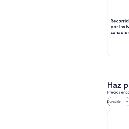
Recorrid
por las 
canadie
Haz p
Precios enco
Duración