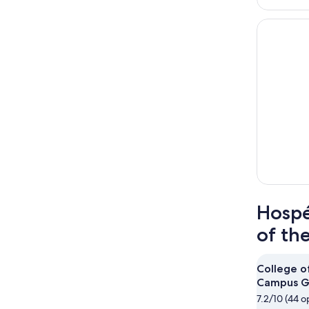
Hospé
of th
College of
Campus G
7.2/10 (44 o