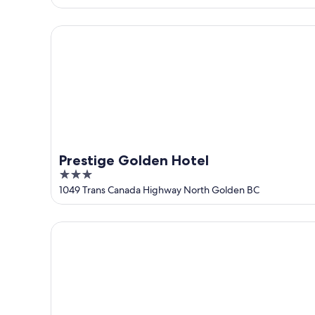
ago
of
5
Prestige Golden Hotel
Prestige Golden Hotel
3
out
1049 Trans Canada Highway North Golden BC
of
5
Lodge and Lantern