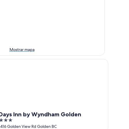
Mostrar mapa
ys Inn by Wyndham Golden
Days Inn by Wyndham Golden
3
out
1416 Golden View Rd Golden BC