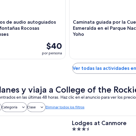
os de audio autoguiados
Caminata guiada por la Cu
Montañas Rocosas
Esmeralda en el Parque Nac
nses
Yoho
$40
por persona
Ver todas las actividades e
lanes y viaja a College of the Roc
ntrados en las últimas 48 horas. Haz clic en el anuncio para ver los precio
Categoría
Clase
Eliminar todos los filtros
Lodges at Canmore
3.5
out