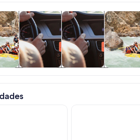
Se abrirá en una nueva pestaña
Se abrirá en una nuev
Se ab
ticos y cruceros
Tours privados y personalizados
Tours y excursiones de un día
Actividades acu
áticos y
Tours privados y
Tours y
Actividades
eros
personalizados
excursiones de un
acuáticas
día
idades
 de audio autoguiados por las Montañas Rocosas canadiense
Caminata guiada por la Cuenc