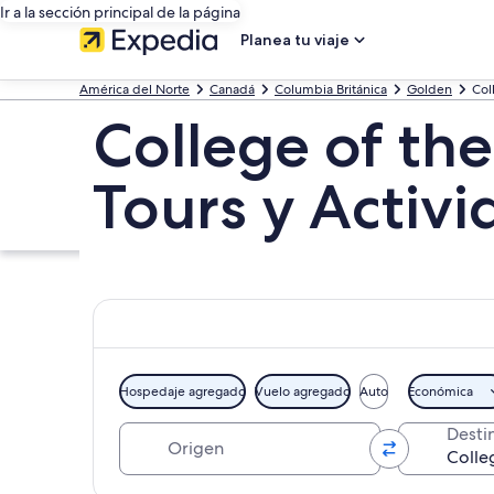
Ir a la sección principal de la página
Planea tu viaje
América del Norte
Canadá
Columbia Británica
Golden
Col
College of th
Tours y Activ
Hospedaje agregado
Vuelo agregado
Auto
Económica
Origen
Desti