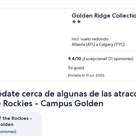
Golden Ridge Collecti
2
out
of
Incl. vuelo redondo
5
Atlanta (ATL) a Calgary (YYC)
9.4
/
10
¡Excepcional! (11 opiniones)
So good
Enviada el 31 jul. 2026
date cerca de algunas de las atrac
e Rockies - Campus Golden
 the Rockies -
olden
piniones)