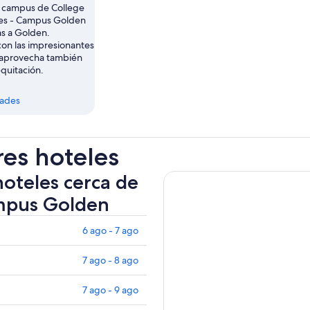
 campus de College
ies - Campus Golden
s a Golden.
con las impresionantes
 aprovecha también
quitación.
dades
res hoteles
hoteles cerca de
ampus Golden
6 ago - 7 ago
7 ago - 8 ago
7 ago - 9 ago