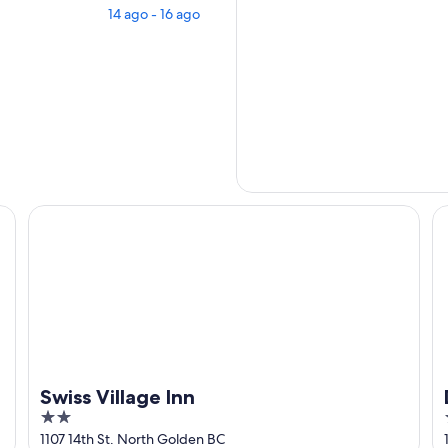
14 ago - 16 ago
Swiss Village Inn
Da
Swiss Village Inn
2
out
1107 14th St. North Golden BC