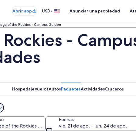
•
Abrir app
USD
Anunciar una propiedad
Ate
lege of the Rockies - Campus Golden
e Rockies - Campu
idades
Hospedaje
Vuelos
Autos
Paquetes
Actividades
Cruceros
no
Fechas
vie. 21 de ago. - lun. 24 de ago.