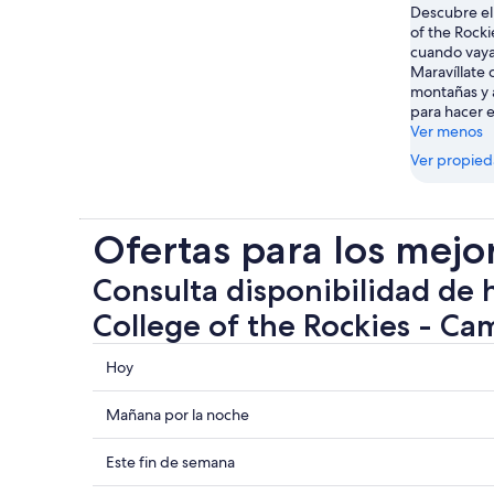
Descubre el
of the Rock
cuando vaya
Maravíllate 
montañas y
para hacer e
Ver menos
Ver propie
Ofertas para los mejo
Consulta disponibilidad de 
College of the Rockies - C
Consultar
Hoy
los
precios
Consultar
Mañana por la noche
cerca
precios
de
cerca
Consultar
Este fin de semana
College
de
precios