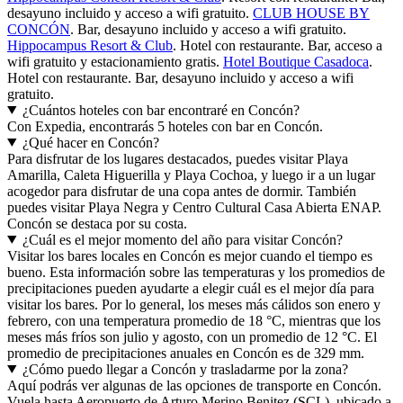
desayuno incluido y acceso a wifi gratuito.
CLUB HOUSE BY
CONCÓN
. Bar, desayuno incluido y acceso a wifi gratuito.
Hippocampus Resort & Club
. Hotel con restaurante. Bar, acceso a
wifi gratuito y estacionamiento gratis.
Hotel Boutique Casadoca
.
Hotel con restaurante. Bar, desayuno incluido y acceso a wifi
gratuito.
¿Cuántos hoteles con bar encontraré en Concón?
Con Expedia, encontrarás 5 hoteles con bar en Concón.
¿Qué hacer en Concón?
Para disfrutar de los lugares destacados, puedes visitar Playa
Amarilla, Caleta Higuerilla y Playa Cochoa, y luego ir a un lugar
acogedor para disfrutar de una copa antes de dormir. También
puedes visitar Playa Negra y Centro Cultural Casa Abierta ENAP.
Concón se destaca por su costa.
¿Cuál es el mejor momento del año para visitar Concón?
Visitar los bares locales en Concón es mejor cuando el tiempo es
bueno. Esta información sobre las temperaturas y los promedios de
precipitaciones pueden ayudarte a elegir cuál es el mejor día para
visitar los bares. Por lo general, los meses más cálidos son enero y
febrero, con una temperatura promedio de 18 °C, mientras que los
meses más fríos son julio y agosto, con un promedio de 12 °C. El
promedio de precipitaciones anuales en Concón es de 329 mm.
¿Cómo puedo llegar a Concón y trasladarme por la zona?
Aquí podrás ver algunas de las opciones de transporte en Concón.
Vuela hasta Aeropuerto de Arturo Merino Benitez (SCL), ubicado a