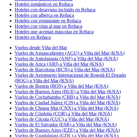
Hoteles románticos en Reñaca
Hoteles con desayuno incluido en Reñaca
Hoteles con alberca en Reñaca
Hoteles con restaurante en Reñaca
Hoteles con vista al mar en Reñaca
Hoteles que aceptan mascotas en Reñaca
Hoteles en Reñaca
Vuelos desde Viña del Mar
Vuelos de Aguascalientes (AGU) a Viña del Mar (KNA)
Vuelos de Antofagasta (ANF) a Viña del Mar (KNA)
Vuelos de Arica (ARI) a Viña del Mar (KNA)
Vuelos de Barcelona (BCN) a Viña del Mar (KNA)
Vuelos de Aeropuerto Internacional de Bogotá-El Dorado
(BOG) a Viña del Mar (KNA)
Vuelos de Boston (BOS) a Viña del Mar (KNA)
Vuelos de Buenos Aires (BUE) a Viña del Mar (KNA)
Vuelos de Cochabamba (CBB) a Viña del Mar (KNA)
Vuelos de Ciudad Juárez (CJS) a Viña del Mar (KNA)
Vuelos de Chiang Mai (CNX) a Viña del Mar (KNA)
Vuelos de Córdoba (COR) a Viña del Mar (KNA)
Vuelos de Cúcuta (CUC) a Viña del Mar (KNA)
Vuelos de El Salvador (ESR) a Viña del Mar (KNA)
Vuelos de Buenos Aires (EZE) a Viña del Mar (KNA)
Vuelos de Guadalajara (GDL) a Viña del Mar (KNA)