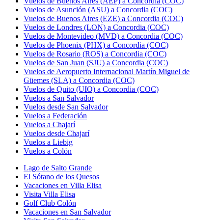
Vuelos de Buenos Aires (AEP) a Concordia (COC)
Vuelos de Asunción (ASU) a Concordia (COC)
Vuelos de Buenos Aires (EZE) a Concordia (COC)
Vuelos de Londres (LON) a Concordia (COC)
Vuelos de Montevideo (MVD) a Concordia (COC)
Vuelos de Phoenix (PHX) a Concordia (COC)
Vuelos de Rosario (ROS) a Concordia (COC)
Vuelos de San Juan (SJU) a Concordia (COC)
Vuelos de Aeropuerto Internacional Martín Miguel de
Güemes (SLA) a Concordia (COC)
Vuelos de Quito (UIO) a Concordia (COC)
Vuelos a San Salvador
Vuelos desde San Salvador
Vuelos a Federación
Vuelos a Chajarí
Vuelos desde Chajarí
Vuelos a Liebig
Vuelos a Colón
Lago de Salto Grande
El Sótano de los Quesos
Vacaciones en Villa Elisa
Visita Villa Elisa
Golf Club Colón
Vacaciones en San Salvador