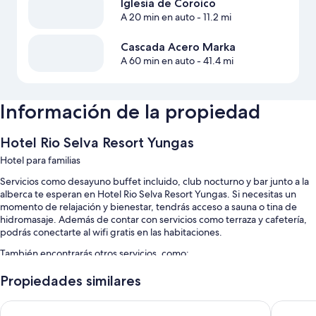
Iglesia de Coroico
A 20 min en auto
- 11.2 mi
Cascada Acero Marka
A 60 min en auto
- 41.4 mi
Información de la propiedad
Hotel Rio Selva Resort Yungas
Hotel para familias
Servicios como desayuno buffet incluido, club nocturno y bar junto a la
alberca te esperan en Hotel Rio Selva Resort Yungas. Si necesitas un
momento de relajación y bienestar, tendrás acceso a sauna o tina de
hidromasaje. Además de contar con servicios como terraza y cafetería,
podrás conectarte al wifi gratis en las habitaciones.
También encontrarás otros servicios, como:
Alberca techada y alberca al aire libre con tobogán y camastros
Propiedades similares
Estacionamiento gratis
UMA experience
Las Bris
Traslados por la zona, servicio de cuidado de niños (con cargo) y caja