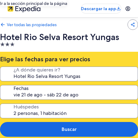
Ir a la sección principal de la página
Descargar la app
Ver todas las propiedades
Hotel Rio Selva Resort Yungas
Propiedad
de
3.0
Elige las fechas para ver precios
estrellas
¿A dónde quieres ir?
Fechas
Huéspedes
Buscar