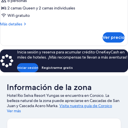
6 personas
fotos
de
2 camas Queen y 2 camas individuales
Apartment,
Wifi gratuito
2
Más
Más detalles
Bedrooms,
detalles
6
sobre
Ver precio
Apartment,
people
2
Bedrooms,
Inicia sesión y reserva para acumular crédito OneKeyCash en
6
miles de hoteles. ¡Más recompensas te llevan a más aventuras!
people
Iniciar sesión
Registrarme gratis
Información de la zona
Hotel Rio Selva Resort Yungas se encuentra en Coroico. La
belleza natural de la zona puede apreciarse en Cascadas de San
Juan y Cascada Acero Marka.
Visita nuestra guía de Coroico
Ver más