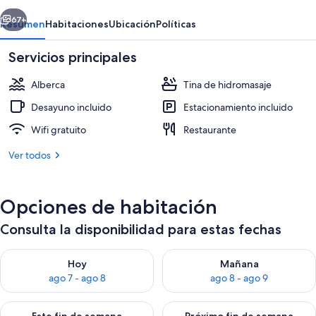
Resort
erior
Siguiente
Yungas
67+
Resumen
Habitaciones
Ubicación
Políticas
Servicios principales
Alberca
Tina de hidromasaje
Desayuno incluido
Estacionamiento incluido
Wifi gratuito
Restaurante
Ver todos
Alberca techada, alberca al aire libre 
Opciones de habitación
Consulta la disponibilidad para estas fechas
Consulta la disponibilidad para hoy ago 7 - ago 8
Consulta la disponibilidad pa
Hoy
Mañana
ago 7 - ago 8
ago 8 - ago 9
Consulta la disponibilidad para este fin de semana ago 7 - ag
Consulta la disponibilidad par