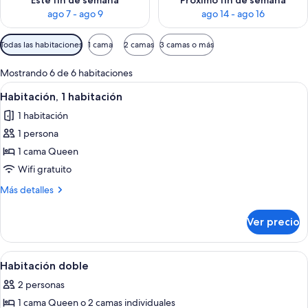
Este fin de semana
Próximo fin de semana
ago 7 - ago 9
ago 14 - ago 16
Filtros
Todas las habitaciones
1 cama
2 camas
3 camas o más
disponibles
para
Mostrando 6 de 6 habitaciones
las
Abrir
Minibar, caja de seguridad en la habitac
5
Habitación, 1 habitación
habitaciones
todas
1 habitación
las
1 persona
fotos
de
1 cama Queen
Habitación,
Wifi gratuito
1
Más
Más detalles
habitación
detalles
sobre
Ver precio
Habitación,
1
habitación
Abrir
Habitación doble | Minibar, caja de segu
6
Habitación doble
todas
2 personas
las
1 cama Queen o 2 camas individuales
fotos