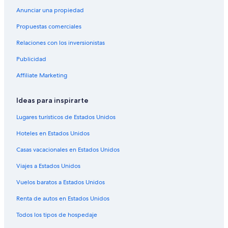
l
r
Anunciar una propiedad
a
l
p
a
Propuestas comerciales
á
p
g
á
Relaciones con los inversionistas
i
g
Publicidad
n
i
a
n
Affiliate Marketing
d
a
e
d
U
e
Ideas para inspirarte
m
H
a
o
Lugares turísticos de Estados Unidos
e
t
Hoteles en Estados Unidos
x
e
p
l
Casas vacacionales en Estados Unidos
e
G
r
l
Viajes a Estados Unidos
i
o
e
r
Vuelos baratos a Estados Unidos
n
i
c
a
Renta de autos en Estados Unidos
e
C
Todos los tipos de hospedaje
o
r