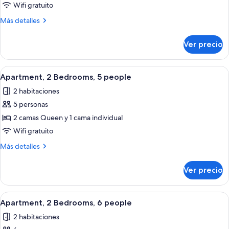
de
Wifi gratuito
Studio,
Más
Más detalles
4
detalles
sobre
people
Ver precio
Studio,
4
people
Abrir
Apartment, 2 Bedrooms, 5 people | Minib
7
Apartment, 2 Bedrooms, 5 people
todas
2 habitaciones
las
5 personas
fotos
de
2 camas Queen y 1 cama individual
Apartment,
Wifi gratuito
2
Más
Más detalles
Bedrooms,
detalles
5
sobre
Ver precio
Apartment,
people
2
Bedrooms,
Abrir
Apartment, 2 Bedrooms, 6 people | Minib
4
5
Apartment, 2 Bedrooms, 6 people
todas
people
2 habitaciones
las