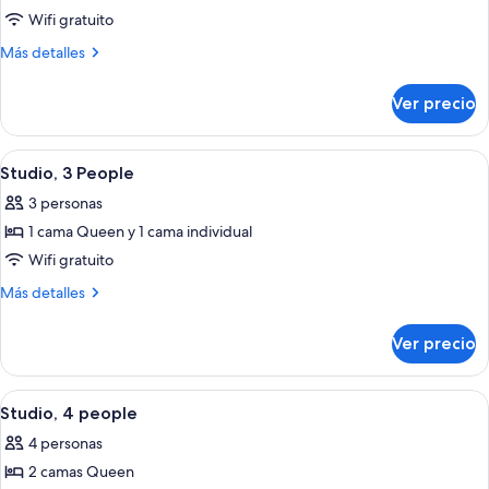
de
Wifi gratuito
Habitación
Más
Más detalles
doble
detalles
sobre
Ver precio
Habitación
doble
Abrir
Studio, 3 People | Minibar, caja de segu
8
Studio, 3 People
todas
3 personas
las
1 cama Queen y 1 cama individual
fotos
de
Wifi gratuito
Studio,
Más
Más detalles
3
detalles
sobre
People
Ver precio
Studio,
3
People
Abrir
Studio, 4 people | Minibar, caja de segu
8
Studio, 4 people
todas
4 personas
las
2 camas Queen
fotos