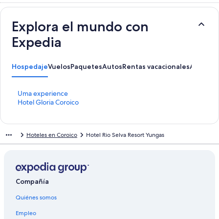
Explora el mundo con
Expedia
Hospedaje
Vuelos
Paquetes
Autos
Rentas vacacionales
Activida
E
Uma experience
n
E
Hotel Gloria Coroico
l
n
a
l
c
a
Hoteles en Coroico
Hotel Rio Selva Resort Yungas
e
c
p
e
a
p
r
a
a
r
a
a
Compañía
b
a
Quiénes somos
r
b
i
r
Empleo
r
i