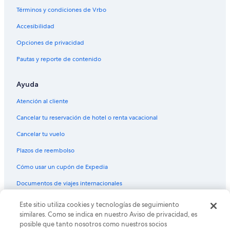
Términos y condiciones de Vrbo
Accesibilidad
Opciones de privacidad
Pautas y reporte de contenido
Ayuda
Atención al cliente
Cancelar tu reservación de hotel o renta vacacional
Cancelar tu vuelo
Plazos de reembolso
Cómo usar un cupón de Expedia
Documentos de viajes internacionales
Este sitio utiliza cookies y tecnologías de seguimiento
© 2026 Expedia, Inc., una empresa de Expedia Group. Todos los
derechos reservados. Expedia y el logo de Expedia son marcas
similares. Como se indica en nuestro Aviso de privacidad, es
registradas o marcas comerciales de Expedia, Inc. CST# 2029030-50.
posible que tanto nosotros como nuestros socios