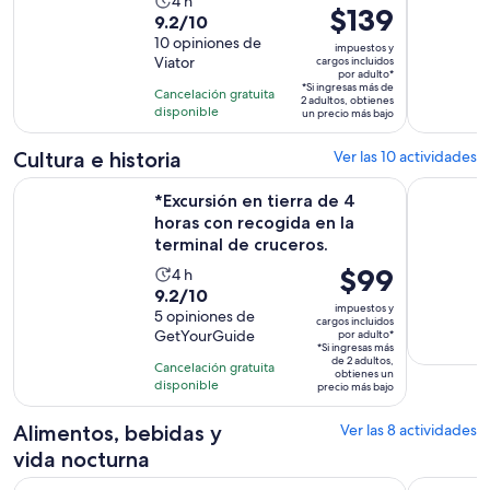
La
4 h
El
$139
9.2
9.2/10
actividad
precio
de
10 opiniones de
dura
impuestos y
es
Viator
cargos incluidos
10
4
por adulto*
de
con
*Si ingresas más de
horas
Cancelación gratuita
2 adultos, obtienes
$139.
10
disponible
un precio más bajo
por
opiniones
adulto*
Cultura e historia
Ver las 10 actividades
*Excursión en tierra de 4 horas con recogida en la terminal 
Wrestlin
*Excursión en tierra de 4
horas con recogida en la
terminal de cruceros.
El
$99
La
4 h
9.2
9.2/10
precio
actividad
impuestos y
de
5 opiniones de
es
dura
cargos incluidos
GetYourGuide
por adulto*
10
de
4
*Si ingresas más
con
de 2 adultos,
$99.
horas
Cancelación gratuita
obtienes un
5
disponible
por
precio más bajo
opiniones
adulto*
Alimentos, bebidas y
Ver las 8 actividades
vida nocturna
Se abrirá en una nueva
Buzos Express High Cliff en Acapulco
Acapulco, 