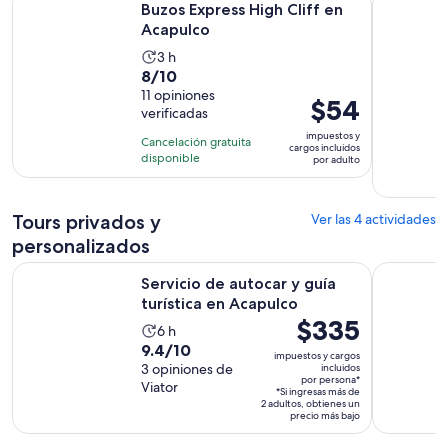
Buzos Express High Cliff en
Acapulco
La
3 h
8.0
8/10
actividad
de
11 opiniones
dura
El
$54
verificadas
10
3
precio
con
impuestos y
horas
Cancelación gratuita
es
cargos incluidos
11
disponible
por adulto
de
opiniones
$54.
por
Tours privados y
Ver las 4 actividades
adulto
personalizados
Se abrirá en
Servicio de autocar y guía turística en Acapulco
Visita gui
Servicio de autocar y guía
turística en Acapulco
El
$335
La
6 h
precio
9.4
9.4/10
actividad
impuestos y cargos
es
de
3 opiniones de
incluidos
dura
por persona*
de
Viator
10
6
*Si ingresas más de
2 adultos, obtienes un
$335.
con
horas
precio más bajo
por
3