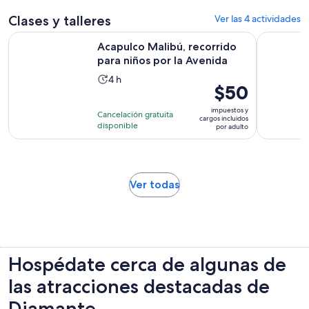
persona*
opiniones
Clases y talleres
Ver las 4 actividades
Se abr
Acapulco Malibú, recorrido para niños por la Avenida
Clases de 
Acapulco Malibú, recorrido
para niños por la Avenida
La
4 h
El
$50
actividad
precio
dura
impuestos y
Cancelación gratuita
es
cargos incluidos
4
disponible
por adulto
de
horas
$50.
por
adulto
Se
Ver todas
abrirá
en
una
nueva
pestaña
Hospédate cerca de algunas de
las atracciones destacadas de
Diamante