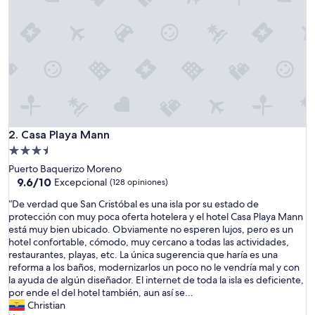
n
d
o
,
f
r
e
n
t
e
a
Casa Playa Mann
2. Casa Playa Mann
l
Propiedad
a
de
p
Puerto Baquerizo Moreno
3.5
l
9.6
9.6/10
Excepcional
(128 opiniones)
a
de
estrellas
“
“De verdad que San Cristóbal es una isla por su estado de
y
10,
D
protección con muy poca oferta hotelera y el hotel Casa Playa Mann
a
Excepcional,
e
está muy bien ubicado. Obviamente no esperen lujos, pero es un
,
(128
v
hotel confortable, cómodo, muy cercano a todas las actividades,
c
opiniones)
e
restaurantes, playas, etc. La única sugerencia que haría es una
o
r
reforma a los baños, modernizarlos un poco no le vendría mal y con
n
d
la ayuda de algún diseñador. El internet de toda la isla es deficiente,
t
a
por ende el del hotel también, aun así se...
o
d
Christian
d