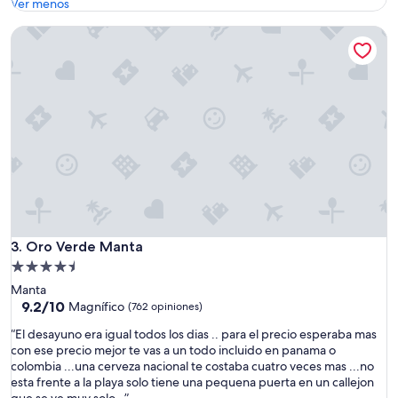
q
Ver menos
o
u
l
Oro Verde Manta
e
o
S
n
a
e
n
c
C
e
r
s
i
a
s
r
t
i
ó
o
b
.
a
P
l
e
e
r
Oro Verde Manta
3. Oro Verde Manta
s
s
Propiedad
u
o
de
Manta
n
n
4.5
9.2
9.2/10
a
Magnífico
(762 opiniones)
a
de
i
estrellas
l
“
“El desayuno era igual todos los dias .. para el precio esperaba mas
10,
s
m
E
con ese precio mejor te vas a un todo incluido en panama o
Magnífico,
l
u
l
colombia ...una cerveza nacional te costaba cuatro veces mas ...no
(762
a
y
d
esta frente a la playa solo tiene una pequena puerta en un callejon
opiniones)
p
s
e