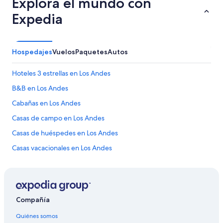
Explora el mundo con
l
p
o
Expedia
e
m
r
b
e
i
n
a
l
Hospedajes
Vuelos
Paquetes
Autos
.
u
.
j
Hoteles 3 estrellas en Los Andes
.
o
u
s
B&B en Los Andes
n
,
a
Cabañas en Los Andes
p
c
e
Casas de campo en Los Andes
e
r
r
o
Casas de huéspedes en Los Andes
v
e
e
Casas vacacionales en Los Andes
s
z
u
Casas rurales en Los Andes
a
n
n
h
Resorts en Los Andes
a
o
c
Condominios en Los Andes
t
Compañía
i
e
Apartamentos en Los Andes
o
l
Quiénes somos
n
c
Hoteles haciendas en Los Andes