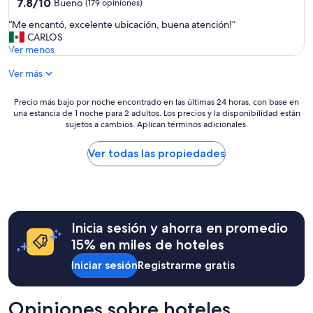
3.5
a
7.8
7.8/10
Bueno
(179 opiniones)
m
r
s
de
estrellas
u
s
“
“Me encantó, excelente ubicación, buena atención!”
.
10,
y
.
M
CARLOS
.
Bueno,
p
E
e
Ver menos
p
(179
o
l
e
a
opiniones)
c
d
Ver más
n
r
a
e
c
a
o
s
a
e
Precio
Precio más bajo por noche encontrado en las últimas 24 horas, con base en
f
a
n
una estancia de 1 noche para 2 adultos. Los precios y la disponibilidad están
l
más
e
y
t
sujetos a cambios. Aplican términos adicionales.
p
bajo
r
u
ó
r
por
t
n
,
e
noche
Ver todas las propiedades
a
o
e
c
encontrado
h
m
x
i
en
o
u
c
o
las
t
y
e
e
últimas
e
r
l
s
24
l
i
e
Inicia sesión y ahorra en promedio
p
horas,
e
c
n
e
con
15% en miles de hoteles
r
o
t
r
base
a
y
e
Iniciar sesión
Registrarme gratis
a
en
y
v
u
b
una
e
a
b
a
estancia
l
r
i
m
de
Opiniones sobre hoteles
h
i
c