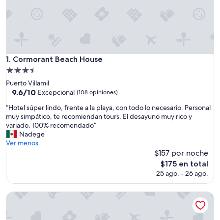
Cormorant Beach House
1. Cormorant Beach House
Propiedad
de
Puerto Villamil
3.5
9.6
9.6/10
Excepcional
(108 opiniones)
de
estrellas
“
“Hotel súper lindo, frente a la playa, con todo lo necesario. Personal
10,
H
muy simpático, te recomiendan tours. El desayuno muy rico y
Excepcional,
o
variado. 100% recomendado”
(108
t
Nadege
opiniones)
e
Ver menos
l
$157 por noche
s
El
$175 en total
ú
precio
25 ago. - 26 ago.
p
actual
e
es
r
Casa Playa Mann
de
l
$175
i