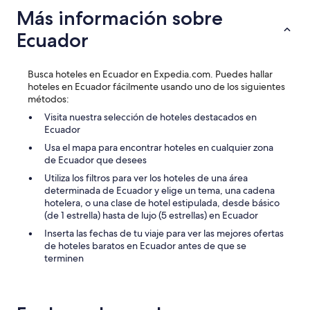
u
i
Más información sobre
n
e
t
n
Ecuador
o
u
d
b
o
i
Busca hoteles en Ecuador en Expedia.com. Puedes hallar
i
c
hoteles en Ecuador fácilmente usando uno de los siguientes
n
a
métodos:
c
d
l
Visita nuestra selección de hoteles destacados en
o
u
Ecuador
.
i
O
Usa el mapa para encontrar hoteles en cualquier zona
d
b
de Ecuador que desees
o
v
Utiliza los filtros para ver los hoteles de una área
e
i
determinada de Ecuador y elige un tema, una cadena
n
a
hotelera, o una clase de hotel estipulada, desde básico
p
m
(de 1 estrella) hasta de lujo (5 estrellas) en Ecuador
a
e
n
n
Inserta las fechas de tu viaje para ver las mejores ofertas
a
t
de hoteles baratos en Ecuador antes de que se
m
e
terminen
a
n
o
o
c
e
o
s