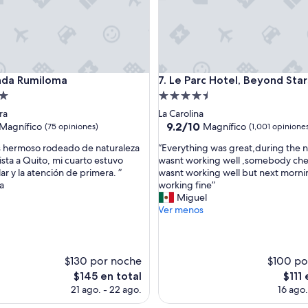
e
n
c
e
!
”
 Rumiloma
Le Parc Hotel, Beyond Stars
nda Rumiloma
7. Le Parc Hotel, Beyond Star
d
Propiedad
de
ra
La Carolina
4.5
9.2
9.2/10
Magnífico
Magnífico
(75 opiniones)
(1,001 opinione
de
estrellas
“
es hermoso rodeado de naturaleza
“Everything was great,during the n
10,
E
ista a Quito, mi cuarto estuvo
wasnt working well ,somebody chec
o,
Magnífico,
v
ar y la atención de primera. ”
wasnt working well but next morn
(1,001
e
a
working fine”
s)
opiniones)
r
Miguel
y
Ver menos
t
h
i
n
$130 por noche
$100 po
g
El
El
$145 en total
$111 
w
precio
preci
21 ago. - 22 ago.
16 ago.
a
actual
actual
s