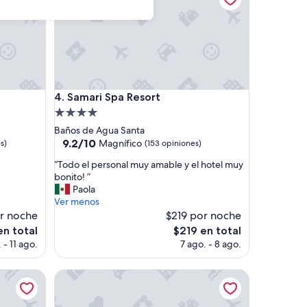
Samari Spa Resort
4. Samari Spa Resort
Propiedad
de
Baños de Agua Santa
4.0
9.2
9.2/10
Magnífico
s)
(153 opiniones)
de
estrellas
“
“Todo el personal muy amable y el hotel muy
10,
T
bonito! ”
Magnífico,
o
Paola
(153
d
Ver menos
opiniones)
o
r noche
$219 por noche
e
El
en total
$219 en total
l
precio
 - 11 ago.
7 ago. - 8 ago.
p
actual
e
es
r
Hacienda Chorlavi
de
s
$219
o