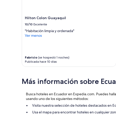
n
Los
l
precios
i
y
n
la
Hilton Colon Guayaquil
d
disponibilidad
a
10/10
Excelente
están
v
sujetos
"Habitación limpia y ordenada"
i
a
Ver menos
s
cambios.
t
Aplican
a
términos
a
adicionales.
Q
Fabricio
(se hospedó 1 noches)
u
Publicada hace 10 días
i
t
o
Más información sobre Ecu
,
m
i
c
Busca hoteles en Ecuador en Expedia.com. Puedes halla
u
usando uno de los siguientes métodos:
a
Visita nuestra selección de hoteles destacados en E
r
Usa el mapa para encontrar hoteles en cualquier z
t