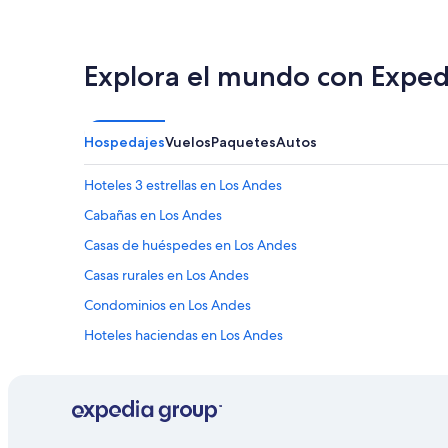
o
e
s
t
Explora el mundo con Exped
u
v
o
e
Hospedajes
Vuelos
Paquetes
Autos
s
p
e
Hoteles 3 estrellas en Los Andes
c
Cabañas en Los Andes
t
a
Casas de huéspedes en Los Andes
c
u
Casas rurales en Los Andes
l
Condominios en Los Andes
a
r
Hoteles haciendas en Los Andes
y
l
Hostales en Los Andes
a
Lodges en Los Andes
a
t
Hoteles 3 estrellas en Sierra
e