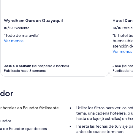
a
s
n
t
Wyndham Garden Guayaquil
Hotel Dan
w
o
10/10
Excelente
10/10
Excele
r
"Todo de maravilla"
"El hotel 
k
Ver menos
buena ubica
i
atención d
n
Ver menos
g
w
e
Josué Abraham
(se hospedó 3 noches)
Jose
(se ho
l
Publicada hace 3 semanas
Publicada h
l
,
s
ador
o
m
e
b
r hoteles en Ecuador fácilmente
Utiliza los filtros para ver lo
o
tema, una cadena hotelera, o un
d
hasta de lujo (5 estrellas) en E
cuador
y
Inserta las fechas de tu viaje 
ona de Ecuador que desees
c
antes de que se terminen