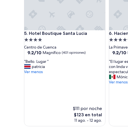
t
e
e
r
”
o
a
l
e
Hotel Boutique Santa Lucia
Hacienda
j
5. Hotel Boutique Santa Lucia
6. Hacie
a
Propiedad
Propieda
d
de
de
Centro de Cuenca
La Primave
o
4.0
5.0
9.2
9.2
9.2/10
9.2/10
Magnífico
(401 opiniones)
d
de
de
estrellas
estrellas
e
“
“
“Bello. Lugar ”
“El lugar 
10,
10,
l
B
E
patricia
con linda v
Magnífico,
Magnífic
a
e
l
Ver menos
espectacul
(401
(75
c
l
l
Mónic
opiniones)
opinione
i
l
u
Ver menos
u
o
g
d
.
a
a
L
r
d
u
e
.
g
s
$111 por noche
”
a
h
El
$123 en total
r
e
precio
11 ago. - 12 ago.
”
r
actual
m