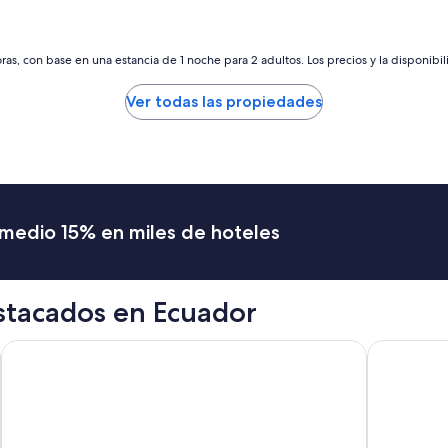
es
es
g
de
de
r
$145
$111
e
as, con base en una estancia de 1 noche para 2 adultos. Los precios y la disponibil
a
t
Ver todas las propiedades
,
d
u
r
i
n
g
romedio 15% en miles de hoteles
t
h
e
n
stacados en Ecuador
i
g
h
Wyndham Garden Guayaquil
Hotel Dann
t
A
/
C
w