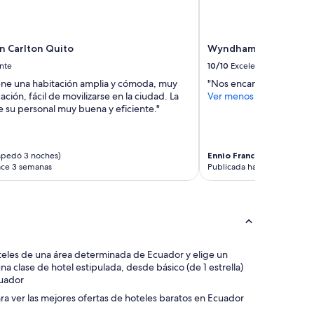
r
v
i
c
n Carlton Quito
Wyndham Quito Airpo
i
o
nte
10/10
Excelente
e
tiene una habitación amplia y cómoda, muy
"Nos encantó todo"
s
ción, fácil de movilizarse en la ciudad. La
Ver menos
e
e su personal muy buena y eficiente."
x
t
r
e
spedó 3 noches)
Ennio Francisco
(se hosped
m
ace 3 semanas
Publicada hace 2 meses
a
d
a
m
e
n
t
s hoteles de una área determinada de Ecuador y elige un
e
a clase de hotel estipulada, desde básico (de 1 estrella)
l
cuador
i
para ver las mejores ofertas de hoteles baratos en Ecuador
m