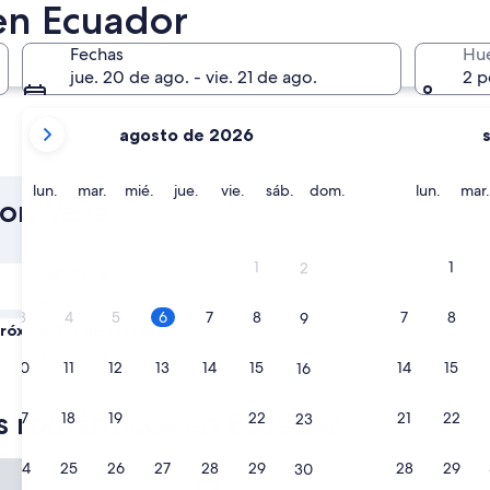
en Ecuador
Fechas
Hu
jue. 20 de ago. - vie. 21 de ago.
2 p
tus
agosto de 2026
meses
Cuenca
Baños d
actuales
son
lunes
martes
miércoles
jueves
viernes
sábado
domingo
lunes
lun.
mar.
mié.
jue.
vie.
sáb.
dom.
lun.
mar.
r. Ve la
August
2026
y
1
1
2
Mañana
September
7 ago. - 8 ago.
2026.
3
4
5
6
7
8
7
8
9
róximo fin de semana
14 ago. - 16 ago.
10
11
12
13
14
15
14
15
16
es románticos en Ecuador
17
18
19
20
21
22
21
22
23
quídeas
Casa Gangotena
24
25
26
27
28
29
28
29
30