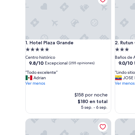
Hotel Plaza Grande
Rutun Or
1. Hotel Plaza Grande
2. Rutun
Propiedad
Propieda
de
de
Centro histórico
Baños de 
5.0
3.0
9.8
9.0
9.8/10
9.0/10
Excepcional
(255 opiniones)
de
de
estrellas
estrellas
“
“
“Todo excelente”
“Lindo siti
10,
10,
T
L
Adrian
JOSE
Excepcional,
Magnífic
o
i
Ver menos
Ver menos
(255
(29
d
n
opiniones)
opinione
o
d
$158 por noche
e
o
El
$180 en total
x
s
precio
5 sep. - 6 sep.
c
i
actual
e
t
es
l
Hotel Boutique Santa Lucia
i
Hacienda
de
e
o
$180
n
p