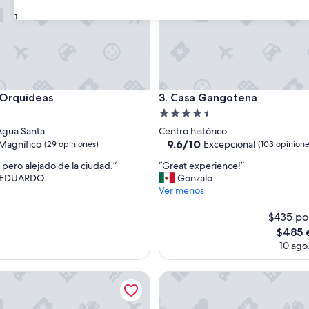
31
quídeas
Casa Gangotena
 Orquídeas
3. Casa Gangotena
d
Propiedad
de
Agua Santa
Centro histórico
4.5
9.6
9.6/10
Magnífico
Excepcional
(29 opiniones)
(103 opinione
de
estrellas
“
o pero alejado de la ciudad.”
“Great experience!”
10,
G
 EDUARDO
Gonzalo
o,
Excepcional,
r
Ver menos
(103
e
s)
opiniones)
a
$435 po
t
El
$485 
e
precio
10 ago.
x
actual
p
es
 Rumiloma
e
Le Parc Hotel, Beyond Stars
de
r
$485
i