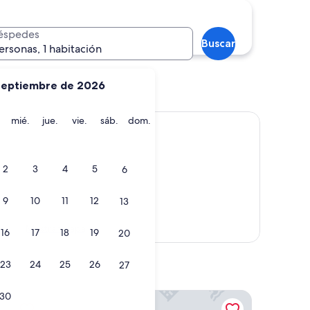
éspedes
Buscar
ersonas, 1 habitación
septiembre de 2026
e Agua Santa
Guayaquil
martes
miércoles
jueves
viernes
sábado
domingo
mié.
jue.
vie.
sáb.
dom.
2
3
4
5
6
9
10
11
12
13
Mostrar mapa
16
17
18
19
20
23
24
25
26
27
Samari Spa Resort
30