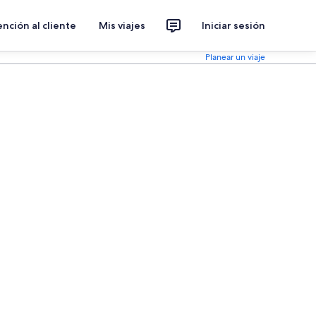
nción al cliente
Mis viajes
Iniciar sesión
Planear un viaje