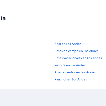
h
e
c
k
ia
i
t
b
u
t
w
a
B&B en Los Andes
s
Casas de campo en Los Andes
n
t
Casas vacacionales en Los Andes
w
o
Resorts en Los Andes
r
Apartamentos en Los Andes
k
i
Ranchos en Los Andes
n
g
Hoteles en Los Andes
w
Posadas en Los Andes
e
l
Hoteles 5 estrellas en Sierra
l