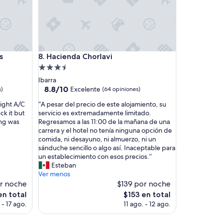
n
a
l
m
u
y
Hacienda Chorlavi
a
s
8. Hacienda Chorlavi
m
Propiedad
a
de
Ibarra
b
3.5
8.8
8.8/10
Excelente
s)
(64 opiniones)
l
de
estrellas
e
“
ight A/C
“A pesar del precio de este alojamiento, su
10,
y
A
k it but
servicio es extremadamente limitado.
Excelente,
e
p
ing was
Regresamos a las 11:00 de la mañana de una
(64
l
e
carrera y el hotel no tenía ninguna opción de
opiniones)
h
s
comida, ni desayuno, ni almuerzo, ni un
o
a
sánduche sencillo o algo así. Inaceptable para
t
r
un establecimiento con esos precios.”
e
d
Esteban
l
e
Ver menos
m
l
r noche
$139 por noche
u
p
El
en total
$153 en total
y
r
o
precio
 - 17 ago.
11 ago. - 12 ago.
b
e
actual
o
c