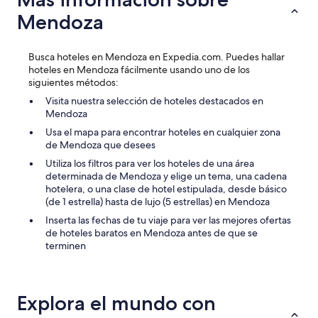
d
e
g
Mendoza
e
n
ú
m
t
n
a
e
a
n
Busca hoteles en Mendoza en Expedia.com. Puedes hallar
y
p
e
hoteles en Mendoza fácilmente usando uno de los
h
a
r
siguientes métodos:
a
r
a
y
Visita nuestra selección de hoteles destacados en
t
p
q
Mendoza
.
u
u
E
n
Usa el mapa para encontrar hoteles en cualquier zona
e
j
t
de Mendoza que desees
d
e
u
e
Utiliza los filtros para ver los hoteles de una área
m
a
s
determinada de Mendoza y elige un tema, una cadena
p
l
t
hotelera, o una clase de hotel estipulada, desde básico
l
p
a
(de 1 estrella) hasta de lujo (5 estrellas) en Mendoza
o
o
c
s
Inserta las fechas de tu viaje para ver las mejores ofertas
r
a
s
de hoteles baratos en Mendoza antes de que se
e
r
i
terminen
l
l
m
p
a
p
e
g
l
r
e
e
Explora el mundo con
s
n
s
o
t