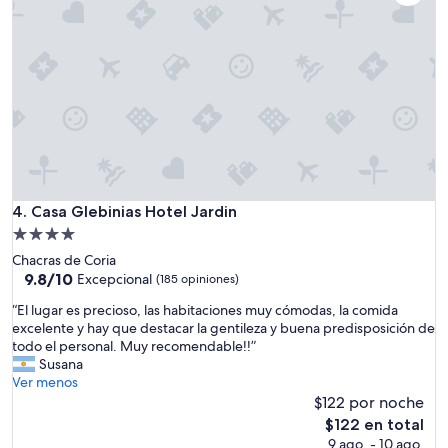
o
i
s
n
.
o
M
c
u
a
y
f
s
é
e
e
r
t
v
c
i
.
c
Casa Glebinias Hotel Jardin
4. Casa Glebinias Hotel Jardin
m
i
u
Propiedad
a
y
de
Chacras de Coria
l
c
4.0
9.8
9.8/10
Excepcional
(185 opiniones)
e
o
de
estrellas
s
n
“
“El lugar es precioso, las habitaciones muy cómodas, la comida
10,
,
v
E
excelente y hay que destacar la gentileza y buena predisposición de
Excepcional,
i
e
l
todo el personal. Muy recomendable!!”
(185
n
n
l
Susana
opiniones)
c
i
u
Ver menos
l
e
g
$122 por noche
u
n
a
El
$122 en total
s
t
r
precio
i
9 ago. - 10 ago.