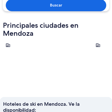
Buscar
Principales ciudades en
Mendoza
Mendoza
Chacras de
Mendoza
Chacras
Hoteles de ski en Mendoza. Ve la
disponibilidad: