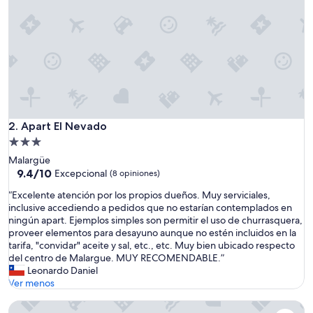
b
i
e
n
u
b
i
c
a
d
Apart El Nevado
2. Apart El Nevado
a
Propiedad
c
de
Malargüe
e
3.0
9.4
9.4/10
r
Excepcional
(8 opiniones)
de
c
estrellas
“
“Excelente atención por los propios dueños. Muy serviciales,
10,
a
E
inclusive accediendo a pedidos que no estarían contemplados en
Excepcional,
d
x
ningún apart. Ejemplos simples son permitir el uso de churrasquera,
(8
e
c
proveer elementos para desayuno aunque no estén incluidos en la
opiniones)
c
e
tarifa, "convidar" aceite y sal, etc., etc. Muy bien ubicado respecto
o
l
del centro de Malargue. MUY RECOMENDABLE.”
m
e
Leonardo Daniel
e
n
Ver menos
r
t
c
Hathor Hotels Mendoza
e
i