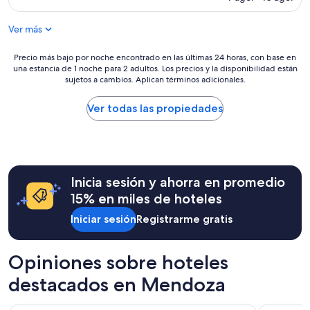
e
e
actual
v
.
s
es
e
T
p
Ver más
de
a
u
r
$122
c
v
e
Precio
Precio más bajo por noche encontrado en las últimas 24 horas, con base en
c
i
c
una estancia de 1 noche para 2 adultos. Los precios y la disponibilidad están
más
e
m
i
sujetos a cambios. Aplican términos adicionales.
bajo
d
o
o
por
i
s
s
noche
Ver todas las propiedades
e
u
o
encontrado
n
n
,
en
d
p
l
las
o
r
a
últimas
a
o
s
24
p
b
h
Inicia sesión y ahorra en promedio
horas,
e
l
a
con
d
15% en miles de hoteles
e
b
base
i
m
i
Iniciar sesión
Registrarme gratis
en
d
a
t
una
o
c
a
estancia
s
o
c
de
Opiniones sobre hoteles
q
n
i
1
u
l
o
destacados en Mendoza
noche
e
a
n
para
n
e
e
2
o