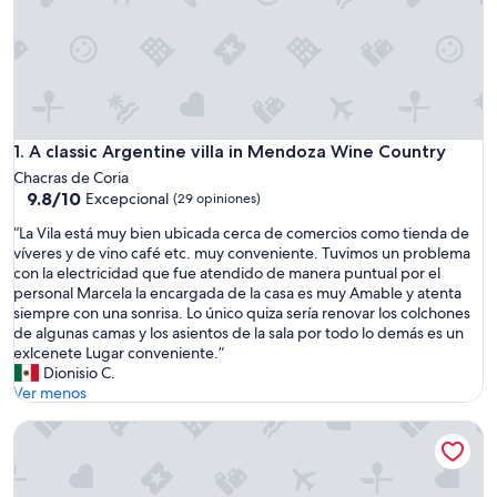
A classic Argentine villa in Mendoza Wine Country
1. A classic Argentine villa in Mendoza Wine Country
Chacras de Coria
9.8
9.8/10
Excepcional
(29 opiniones)
de
“
“La Vila está muy bien ubicada cerca de comercios como tienda de
10,
L
víveres y de vino café etc. muy conveniente. Tuvimos un problema
Excepcional,
a
con la electricidad que fue atendido de manera puntual por el
(29
V
personal Marcela la encargada de la casa es muy Amable y atenta
opiniones)
i
siempre con una sonrisa. Lo único quiza sería renovar los colchones
l
de algunas camas y los asientos de la sala por todo lo demás es un
a
exlcenete Lugar conveniente.”
e
Dionisio C.
s
Ver menos
t
Apart El Nevado
á
m
u
y