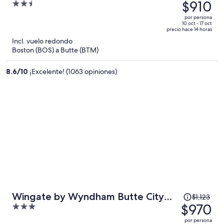
precio
$910
2.5
era
out
por persona
de
of
10 oct - 17 oct
precio hace 14 horas
$1,080
5
Incl. vuelo redondo
y
Boston (BOS) a Butte (BTM)
ahora
es
8.6
/
10
¡Excelente! (1063 opiniones)
de
$910
por
persona
El
Wingate by Wyndham Butte City
$1,123
precio
$970
3
Center I-15/I-90
era
out
por persona