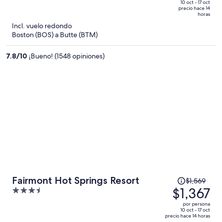
de
of
10 oct - 17 oct
precio hace 14
$1,123
5
horas
y
Incl. vuelo redondo
ahora
Boston (BOS) a Butte (BTM)
es
de
7.8
/
10
¡Bueno! (1548 opiniones)
$970
por
persona
El
Fairmont Hot Springs Resort
$1,569
precio
$1,367
3.5
era
out
por persona
de
of
10 oct - 17 oct
precio hace 14 horas
$1,569