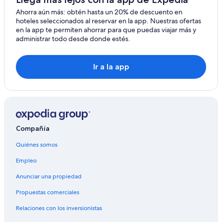
Casas vacacionales en Lima
Ahorra aún más: obtén hasta un 20% de descuento en
hoteles seleccionados al reservar en la app. Nuestras ofertas
Resorts en Lima
en la app te permiten ahorrar para que puedas viajar más y
administrar todo desde donde estés.
Apartamentos en Lima
Hoteles haciendas en Lima
Ir a la app
Hoteles con alberca en Lima
Hoteles en Lima
Hoteles cerca de Maverick Mountain Ski Area
Hoteles en Dell
Compañía
Cabañas en Glen
Apart-Hoteles en Alder
Quiénes somos
Cabañas en Alder
Empleo
Apart-Hoteles en Alder
Anunciar una propiedad
Hoteles que aceptan mascotas en Alder
Propuestas comerciales
Casas de campo en Sheridan
Relaciones con los inversionistas
Hoteles en Sheridan