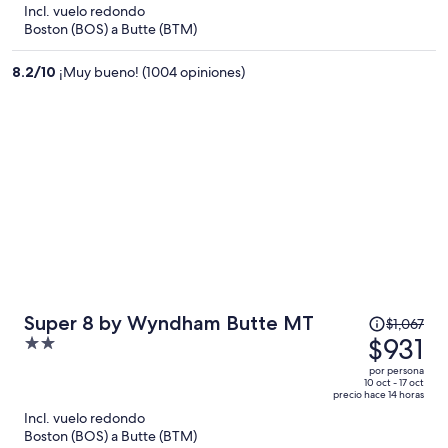
5
Incl. vuelo redondo
y
Boston (BOS) a Butte (BTM)
ahora
es
8.2
/
10
¡Muy bueno! (1004 opiniones)
de
$1,367
por
persona
El
Super 8 by Wyndham Butte MT
$1,067
precio
$931
2
era
out
por persona
de
of
10 oct - 17 oct
precio hace 14 horas
$1,067
5
Incl. vuelo redondo
y
Boston (BOS) a Butte (BTM)
ahora