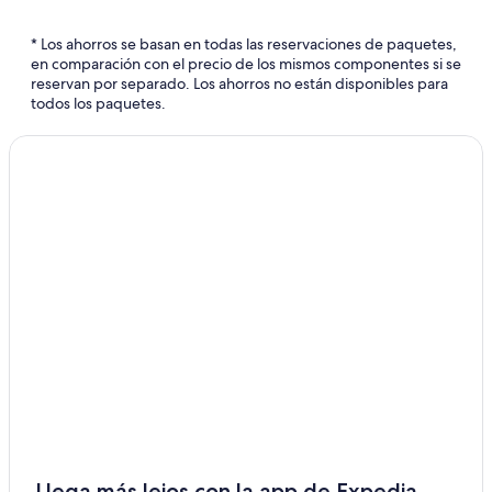
Apartamentos en Polaris
* Los ahorros se basan en todas las reservaciones de paquetes,
Hoteles de lujo en Polaris
en comparación con el precio de los mismos componentes si se
reservan por separado. Los ahorros no están disponibles para
Hoteles con alberca en Polaris
todos los paquetes.
Moteles en Polaris
Villas en Polaris
B&B en Silver Star
Cabañas en Silver Star
Hoteles en Silver Star
Residencias en Silver Star
Villas en Silver Star
Hoteles 4 estrellas en Twin Bridges
Hoteles en Twin Bridges
Apart-Hoteles en Lima
Cabañas en Lima
Campings en Lima
Llega más lejos con la app de Expedia