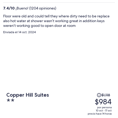
es
7.4
/
10
¡Bueno! (1204 opiniones)
de
$931
Floor were old and could tell they where dirty need to be replace
also hot water at shower wasn’t working great in addition keys
por
weren’t working good to open door at room
persona
Enviada el 14 oct. 2024
El
Copper Hill Suites
$1,118
precio
$984
2
era
out
por persona
de
of
10 oct - 17 oct
precio hace 14 horas
$1,118
5