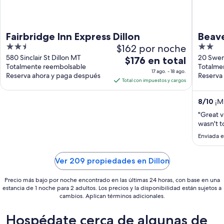
Fairbridge Inn Express Dillon
Beave
2.5
$162 por noche
2
out
out
580 Sinclair St Dillon MT
20 Swen
El
$176 en total
Totalmente reembolsable
Totalme
of
of
precio
17 ago. - 18 ago.
Reserva ahora y paga después
Reserva
5
5
es
Total con impuestos y cargos
de
$176
8
/
10
¡Mu
en
"Great v
total
wasn't t
por
Enviada e
noche
del
Ver 209 propiedades en Dillon
17
ago
Precio más bajo por noche encontrado en las últimas 24 horas, con base en una
al
estancia de 1 noche para 2 adultos. Los precios y la disponibilidad están sujetos a
18
cambios. Aplican términos adicionales.
ago
Hospédate cerca de algunas de