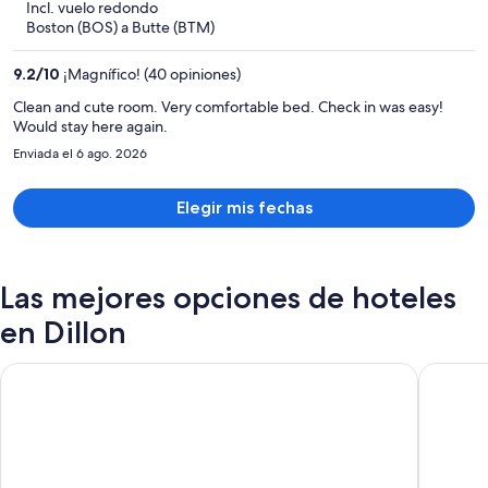
Incl. vuelo redondo
y
Boston (BOS) a Butte (BTM)
ahora
es
9.2
/
10
¡Magnífico! (40 opiniones)
de
$984
Clean and cute room. Very comfortable bed. Check in was easy!
Would stay here again.
por
persona
Enviada el 6 ago. 2026
Elegir mis fechas
Las mejores opciones de hoteles
en Dillon
Fairbridge Inn Express Dillon
Beaverhe