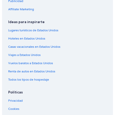
Publicidad
Cabañas en Virginia City
Affiliate Marketing
Hoteles históricos en Virginia City
Hoteles en Virginia City
Ideas para inspirarte
Lugares turísticos de Estados Unidos
Hoteles en Estados Unidos
Casas vacacionales en Estados Unidos
Viajes a Estados Unidos
Vuelos baratos a Estados Unidos
Renta de autos en Estados Unidos
Todos los tipos de hospedaje
Políticas
Privacidad
Cookies