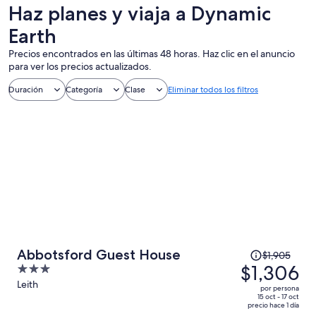
un día
personalizados
nocturna
Haz planes y viaja a Dynamic
Earth
Precios encontrados en las últimas 48 horas. Haz clic en el anuncio
para ver los precios actualizados.
Duración
Categoría
Clase
Eliminar todos los filtros
El
Abbotsford Guest House
$1,905
precio
$1,306
3
era
out
Leith
por persona
de
of
15 oct - 17 oct
precio hace 1 día
$1,905
5