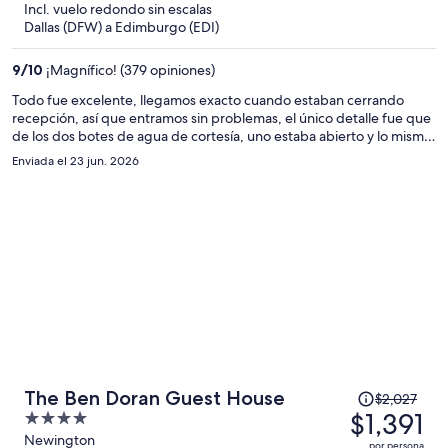
Incl. vuelo redondo sin escalas
y
Dallas (DFW) a Edimburgo (EDI)
ahora
es
9
/
10
¡Magnífico! (379 opiniones)
de
$1,368
Todo fue excelente, llegamos exacto cuando estaban cerrando
recepción, así que entramos sin problemas, el único detalle fue que
por
de los dos botes de agua de cortesía, uno estaba abierto y lo mismo
persona
con un sobre de cafe
Enviada el 23 jun. 2026
El
The Ben Doran Guest House
$2,027
precio
$1,391
4
era
out
Newington
por persona