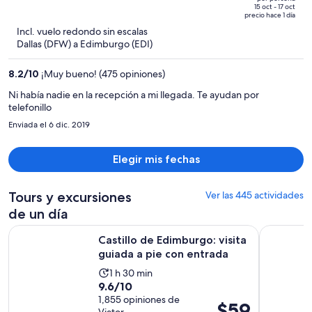
de
of
15 oct - 17 oct
precio hace 1 día
$2,027
5
Incl. vuelo redondo sin escalas
y
Dallas (DFW) a Edimburgo (EDI)
ahora
es
8.2
/
10
¡Muy bueno! (475 opiniones)
de
$1,391
Ni había nadie en la recepción a mi llegada. Te ayudan por
telefonillo
por
persona
Enviada el 6 dic. 2019
Elegir mis fechas
Tours y excursiones
Ver las 445 actividades
de un día
Se abr
Castillo de Edimburgo: visita guiada a pie con entrada
Tour al La
Castillo de Edimburgo: visita
guiada a pie con entrada
La
1 h 30 min
9.6
9.6/10
actividad
de
1,855 opiniones de
dura
El
$59