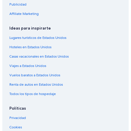
Hoteles familiares en Escocia
Publicidad
Hoteles baratos en Escocia
Affiliate Marketing
Hoteles cerca del acuario en Escocia
Ideas para inspirarte
Hoteles cerca del bosque en Escocia
Hoteles cerca del lago en Escocia
Lugares turísticos de Estados Unidos
Hoteles con aguas termales en Escocia
Hoteles en Estados Unidos
Hoteles con bar en Escocia
Casas vacacionales en Estados Unidos
Hoteles con desayuno incluido en Escocia
Viajes a Estados Unidos
Hoteles con restaurante en Escocia
Vuelos baratos a Estados Unidos
Hoteles con sauna en Escocia
Renta de autos en Estados Unidos
Hoteles con traslado del/al aeropuerto en Escocia
Todos los tipos de hospedaje
Hoteles con vista en Escocia
Hoteles en la naturaleza en Escocia
Políticas
Hoteles para bodas en Escocia
Privacidad
Hoteles de senderismo en Escocia
Cookies