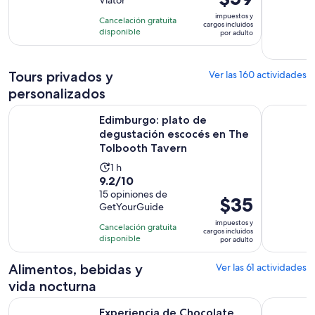
Viator
10
1
precio
con
impuestos y
hora
Cancelación gratuita
es
cargos incluidos
1855
disponible
y
por adulto
de
opiniones
30
$59.
minutos
por
Tours privados y
Ver las 160 actividades
adulto
personalizados
Edimburgo: plato de degustación escocés en The Tolbooth 
La elección
Edimburgo: plato de
degustación escocés en The
Tolbooth Tavern
La
1 h
9.2
9.2/10
actividad
de
15 opiniones de
dura
El
$35
GetYourGuide
10
1
precio
con
impuestos y
hora
Cancelación gratuita
es
cargos incluidos
15
disponible
por adulto
de
opiniones
$35.
Alimentos, bebidas y
Ver las 61 actividades
por
vida nocturna
adulto
Se abrirá en u
Experiencia de Chocolate Tour en Edimburgo
Edimburgo:
Experiencia de Chocolate