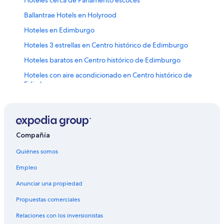
Ballantrae Hotels en Holyrood
Hoteles en Edimburgo
Hoteles 3 estrellas en Centro histórico de Edimburgo
Hoteles baratos en Centro histórico de Edimburgo
Hoteles con aire acondicionado en Centro histórico de
Edimburgo
Hoteles para fumadores en Centro histórico de
Edimburgo
Hoteles en Centro histórico de Edimburgo
Compañía
Hoteles cerca de Royal Mile
Quiénes somos
Hoteles cerca de Palacio de Holyroodhouse
Hoteles Cápsula en Edimburgo
Empleo
Hoteles todo incluido en Escocia
Anunciar una propiedad
Hoteles de ski en Escocia
Propuestas comerciales
Hoteles de lujo en Escocia
Relaciones con los inversionistas