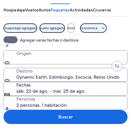
Hospedaje
Vuelos
Autos
Paquetes
Actividades
Cruceros
Hospedaje agregado
Vuelo agregado
Auto
Económica
Vista aérea de una ciudad con un esta
Agregar varias fechas o destinos
Origen
Destino
Dynamic Earth, Edimburgo, Escocia, Reino Unido
Fechas
sáb. 22 de ago. - mar. 25 de ago.
Personas
2 personas, 1 habitación
Buscar
Explorar mapa