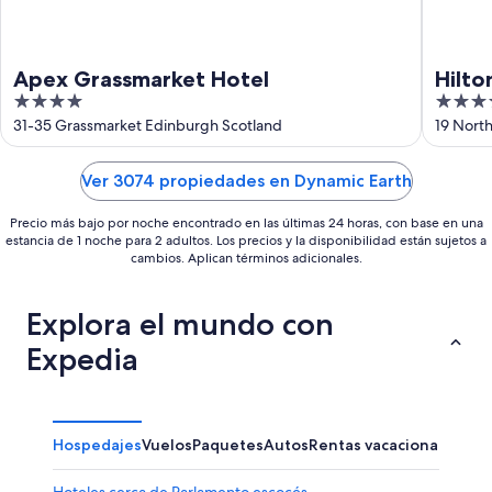
Apex Grassmarket Hotel
Hilto
4
4
out
out
31-35 Grassmarket Edinburgh Scotland
19 Nort
of
of
5
5
Ver 3074 propiedades en Dynamic Earth
Precio más bajo por noche encontrado en las últimas 24 horas, con base en una
estancia de 1 noche para 2 adultos. Los precios y la disponibilidad están sujetos a
cambios. Aplican términos adicionales.
Explora el mundo con
Expedia
Hospedajes
Vuelos
Paquetes
Autos
Rentas vacacionales
Otr
Hoteles cerca de Parlamento escocés