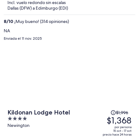
Incl. vuelo redondo sin escalas
y
Dallas (DFW) a Edimburgo (EDI)
ahora
es
8
/
10
¡Muy bueno! (314 opiniones)
de
$1,306
NA
por
Enviada el 11 nov. 2025
persona
El
Kildonan Lodge Hotel
$1,996
precio
$1,368
4
era
out
Newington
por persona
de
of
15 oct - 17 oct
precio hace 24 horas
$1,996
5