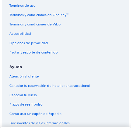
Hoteles para fumadores en Escocia
Términos de uso
Hoteles en Escocia
Términos y condiciones de One Key™
B&B en Escocia
Términos y condiciones de Vrbo
Cabañas en Escocia
Accesibilidad
Campings en Escocia
Opciones de privacidad
Casas de campo en Escocia
Pautas y reporte de contenido
Casas de ciudad en Escocia
Casas de huéspedes en Escocia
Ayuda
Casas vacacionales en Escocia
Atención al cliente
Casas flotantes en Escocia
Cancelar tu reservación de hotel o renta vacacional
Casas rurales en Escocia
Cancelar tu vuelo
Castillos en Escocia
Plazos de reembolso
Centros vacacionales en Escocia
Cómo usar un cupón de Expedia
Resorts en Escocia
Documentos de viajes internacionales
Cruceros en Escocia