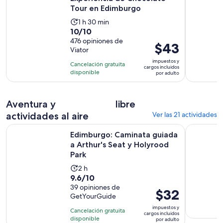
Tour en Edimburgo
La
1 h 30 min
10.0
10/10
actividad
de
476 opiniones de
dura
El
$43
Viator
10
1
precio
con
impuestos y
hora
Cancelación gratuita
es
cargos incluidos
476
disponible
y
por adulto
de
opiniones
30
$43.
minutos
por
Aventura y
libre
adulto
actividades al aire
Ver las 21 actividades
Edimburgo: Caminata guiada a Arthur's Seat y Holyrood Par
Highland 
Edimburgo: Caminata guiada
a Arthur's Seat y Holyrood
Park
La
2 h
9.6
9.6/10
actividad
de
39 opiniones de
dura
El
$32
GetYourGuide
10
2
precio
con
impuestos y
horas
Cancelación gratuita
es
cargos incluidos
39
disponible
por adulto
de