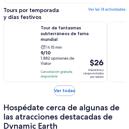
opiniones
$32.
Tours por temporada
Ver las 14 actividades
por
y días festivos
adulto
Se abrirá 
Tour de fantasmas subterráneos de fama mundial
Edimburgo:
Tour de fantasmas
subterráneos de fama
mundial
La
1 h 15 min
9.0
9/10
actividad
de
1,882 opiniones de
dura
El
$26
Viator
10
1
precio
con
impuestos y
hora
Cancelación gratuita
es
cargos incluidos
1882
disponible
y
por adulto
de
opiniones
15
$26.
minutos
Se
Ver todas
por
abrirá
adulto
en
Hospédate cerca de algunas de
una
nueva
las atracciones destacadas de
pestaña
Dynamic Earth