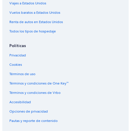
Viajes a Estados Unidos
Hoteles cerca de Anschutz Medical Campus
Hoteles de ski en North Park Hill
Vuelos baratos a Estados Unidos
Hoteles de ski en North Aurora
Renta de autos en Estados Unidos
Hoteles en Central Park
Todos los tipos de hospedaje
Hoteles en Dayton Triangle
Políticas
Hoteles en Este
Privacidad
Hoteles cerca de Centro comercial The Shops At Northfield
Cookies
Hoteles cerca de Centro de Aurora
Hoteles cerca de Campo de golf Fitzsimons Golf Course
Términos de uso
Hoteles cerca de Parada de transporte 61st & Peña station
Términos y condiciones de One Key™
Hoteles cerca de Aurora Sports Park
Términos y condiciones de Vrbo
Hoteles en Lowry Field
Accesibilidad
Hoteles 2 estrellas en Sullivan
Opciones de privacidad
Hoteles 4 estrellas en Montclair
Pautas y reporte de contenido
Hoteles de lujo en Montclair