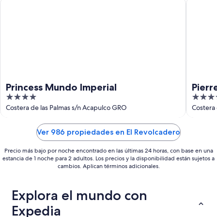
Princess Mundo Imperial
Pierre M
16
ago
Princess Mundo Imperial
Pierr
4
4
out
out
Costera de las Palmas s/n Acapulco GRO
Costera
of
of
5
5
Ver 986 propiedades en El Revolcadero
Precio más bajo por noche encontrado en las últimas 24 horas, con base en una
estancia de 1 noche para 2 adultos. Los precios y la disponibilidad están sujetos a
cambios. Aplican términos adicionales.
Explora el mundo con
Expedia