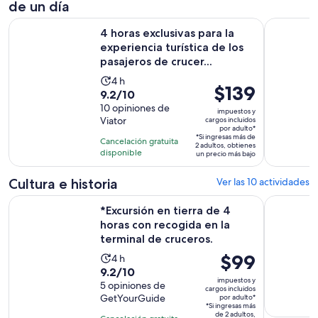
de un día
4 horas exclusivas para la experiencia turística de los pasajer
Acapulco, 
4 horas exclusivas para la
experiencia turística de los
pasajeros de crucer...
La
4 h
El
$139
9.2
9.2/10
actividad
precio
de
10 opiniones de
dura
impuestos y
es
Viator
cargos incluidos
10
4
por adulto*
de
con
*Si ingresas más de
horas
Cancelación gratuita
2 adultos, obtienes
$139.
10
disponible
un precio más bajo
por
opiniones
adulto*
Cultura e historia
Ver las 10 actividades
*Excursión en tierra de 4 horas con recogida en la terminal 
Wrestlin
*Excursión en tierra de 4
horas con recogida en la
terminal de cruceros.
El
$99
La
4 h
9.2
9.2/10
precio
actividad
impuestos y
de
5 opiniones de
es
dura
cargos incluidos
GetYourGuide
por adulto*
10
de
4
*Si ingresas más
con
de 2 adultos,
$99.