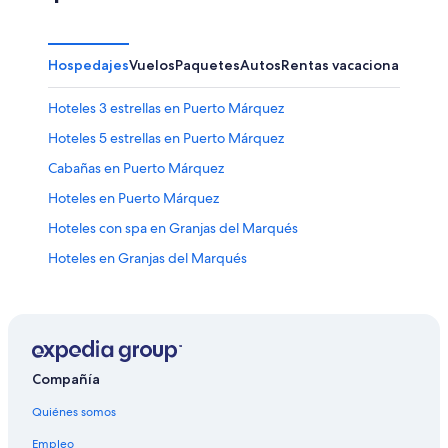
Hospedajes
Vuelos
Paquetes
Autos
Rentas vacacionales
Otr
Hoteles 3 estrellas en Puerto Márquez
Hoteles 5 estrellas en Puerto Márquez
Cabañas en Puerto Márquez
Hoteles en Puerto Márquez
Hoteles con spa en Granjas del Marqués
Hoteles en Granjas del Marqués
Casas de huéspedes en Bahía Puerto Marqués
Casas vacacionales en Bahía Puerto Marqués
Apartamentos en Bahía Puerto Marqués
Hoteles de ski en Bahía Puerto Marqués
Compañía
Hoteles de lujo en Bahía Puerto Marqués
Quiénes somos
Hoteles baratos en Bahía Puerto Marqués
Empleo