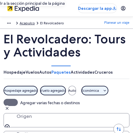
Ir a la sección principal de la página
Descargar la app
Planear un viaje
Acapulco
El Revolcadero
El Revolcadero: Tours
y Actividades
Hospedaje
Vuelos
Autos
Paquetes
Actividades
Cruceros
Hospedaje agregado
Vuelo agregado
Auto
Económica
Agregar varias fechas o destinos
Origen