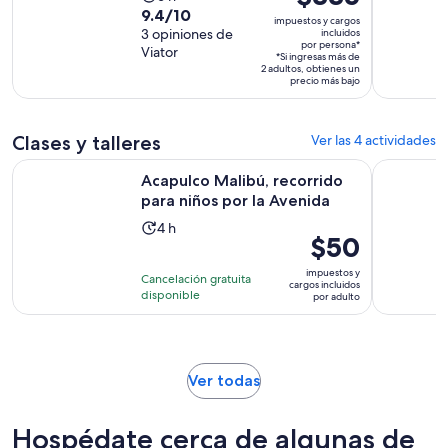
precio
9.4
9.4/10
actividad
impuestos y cargos
es
de
3 opiniones de
incluidos
dura
por persona*
de
Viator
10
6
*Si ingresas más de
2 adultos, obtienes un
$335.
con
horas
precio más bajo
por
3
persona*
opiniones
Clases y talleres
Ver las 4 actividades
Se abr
Acapulco Malibú, recorrido para niños por la Avenida
Clases de 
Acapulco Malibú, recorrido
para niños por la Avenida
La
4 h
El
$50
actividad
precio
dura
impuestos y
Cancelación gratuita
es
cargos incluidos
4
disponible
por adulto
de
horas
$50.
por
adulto
Se
Ver todas
abrirá
en
Hospédate cerca de algunas de
una