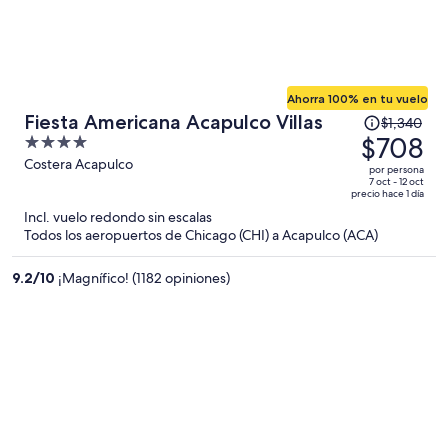
Ahorra 100% en tu vuelo
El
Fiesta Americana Acapulco Villas
$1,340
precio
$708
4
era
out
Costera Acapulco
por persona
de
of
7 oct - 12 oct
precio hace 1 día
$1,340
5
Incl. vuelo redondo sin escalas
y
Todos los aeropuertos de Chicago (CHI) a Acapulco (ACA)
ahora
es
9.2
/
10
¡Magnífico! (1182 opiniones)
de
$708
por
persona