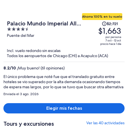
Ahorra 100% en tu vuelo
El
Palacio Mundo Imperial All
$2,721
precio
$1,663
4.5
Inclusive Resort
era
out
Puente del Mar
por persona
de
of
7 oct - 12 oct
precio hace 1 día
$2,721
5
Incl. vuelo redondo sin escalas
y
Todos los aeropuertos de Chicago (CHI) a Acapulco (ACA)
ahora
es
8.2
/
10
¡Muy bueno! (61 opiniones)
de
$1,663
El único problema que noté fue que el translado gratuito entre
hoteles se vio superado por la alta demanda ocasionando tiempos
por
de espera mas largos, por lo que se tuvo que buscar otra alternativa
persona
Enviada el 3 ago. 2026
Elegir mis fechas
Tours y excursiones
Ver las 40 actividades