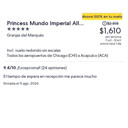
Ahorra 100% en tu vuelo
El
Princess Mundo Imperial All
$2,818
precio
$1,610
5
Inclusive
era
out
Granjas del Marqués
por persona
de
of
7 oct - 12 oct
precio hace 1 día
$2,818
5
Incl. vuelo redondo sin escalas
y
Todos los aeropuertos de Chicago (CHI) a Acapulco (ACA)
ahora
es
9.4
/
10
¡Excepcional! (24 opiniones)
de
$1,610
El tiempo de espera en recepción me parece mucho
por
Enviada el 5 ago. 2026
persona