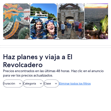
Se abrirá en una nueva pestaña
Se abrirá en una nueva 
Se abrirá en
Tours y excursiones de un día
Actividades acuáticas
Cultura e historia
Alimentos, beb
Tours y
Actividades
Cultura e
Alimentos,
excursiones de
acuáticas
historia
bebidas y vida
un día
nocturna
Haz planes y viaja a El
Revolcadero
Precios encontrados en las últimas 48 horas. Haz clic en el anuncio
para ver los precios actualizados.
Duración
Categoría
Clase
Eliminar todos los filtros