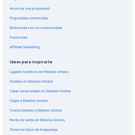
Hoteles boutique en Bahía Puerto Marqués
Anunciar una propiedad
Hoteles que aceptan mascotas en Bahía Puerto Marqués
Propuestas comerciales
Hoteles en Bahía Puerto Marqués
Relaciones con los inversionistas
Villas en Bahía Puerto Marqués
Publicidad
Hoteles cerca de Bahía de Puerto Marqués
Affiliate Marketing
Hoteles cerca de Playa Revolcadero
Hoteles cerca de Playa Majahua
Ideas para inspirarte
Hoteles 3 estrellas en Punta Diamante
Lugares turísticos de Estados Unidos
Hoteles 4 estrellas en Punta Diamante
Hoteles en Estados Unidos
Hoteles 5 estrellas en Punta Diamante
Casas vacacionales en Estados Unidos
Cabañas en Punta Diamante
Viajes a Estados Unidos
Casas de huéspedes en Punta Diamante
Vuelos baratos a Estados Unidos
Casas vacacionales en Punta Diamante
Renta de autos en Estados Unidos
Condominios en Punta Diamante
Todos los tipos de hospedaje
Apartamentos en Punta Diamante