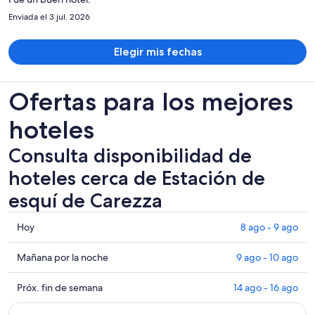
por
Enviada el 3 jul. 2026
persona
Elegir mis fechas
Ofertas para los mejores
hoteles
Consulta disponibilidad de
hoteles cerca de Estación de
esquí de Carezza
Consultar
Hoy
8 ago - 9 ago
los
precios
Consultar
Mañana por la noche
9 ago - 10 ago
cerca
precios
de
cerca
Consultar
Próx. fin de semana
14 ago - 16 ago
Estación
de
precios