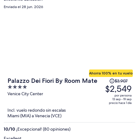
por
Enviada el 28 jun. 2026
persona
Ahorra 100% en tu vuelo
El
Palazzo Dei Fiori By Room Mate
$3,907
precio
$2,549
4
era
out
Venice City Center
por persona
de
of
13 sep - 19 sep
precio hace 1 día
$3,907
5
Incl. vuelo redondo sin escalas
y
Miami (MIA) a Venecia (VCE)
ahora
es
10
/
10
¡Excepcional! (80 opiniones)
de
$2,549
Excellent