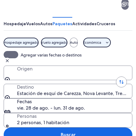
1
de
esquí
de
Hospedaje
Vuelos
Autos
Paquetes
Actividades
Cruceros
Carezza
Hospedaje agregado
Vuelo agregado
Auto
Económica
Un lago turquesa y cristalino rodead
Agregar varias fechas o destinos
Origen
Destino
Estación de esquí de Carezza, Nova Levante, Trentino-A
Fechas
vie. 28 de ago. - lun. 31 de ago.
Personas
2 personas, 1 habitación
Buscar