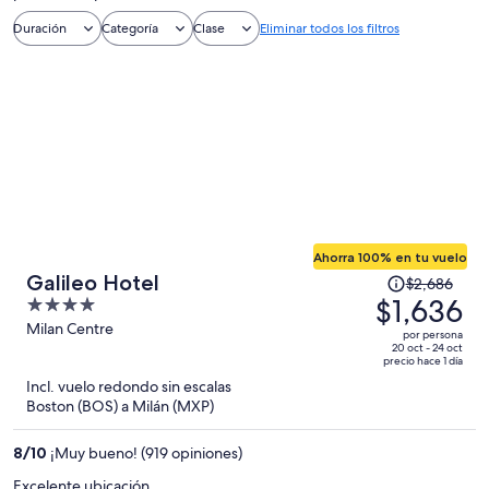
Duración
Categoría
Clase
Eliminar todos los filtros
Ahorra 100% en tu vuelo
El
Galileo Hotel
$2,686
precio
$1,636
4
era
out
Milan Centre
por persona
de
of
20 oct - 24 oct
precio hace 1 día
$2,686
5
Incl. vuelo redondo sin escalas
y
Boston (BOS) a Milán (MXP)
ahora
es
8
/
10
¡Muy bueno! (919 opiniones)
de
$1,636
Excelente ubicación