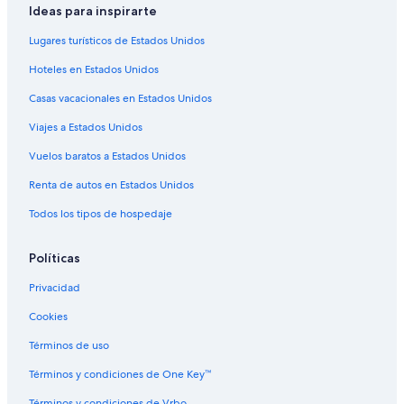
Ideas para inspirarte
Hoteles en San Cipriano
Lugares turísticos de Estados Unidos
Casas de campo en Fontanazzo
Hoteles en Estados Unidos
Hoteles en Pozza di Fassa
Casas vacacionales en Estados Unidos
Hoteles 3 estrellas en Alpe di Siusi
Viajes a Estados Unidos
Casas de campo en Alpe di Siusi
Vuelos baratos a Estados Unidos
Casas vacacionales en Alpe di Siusi
Resorts en Alpe di Siusi
Renta de autos en Estados Unidos
Hoteles con spa en Alpe di Siusi
Todos los tipos de hospedaje
Hoteles de ski en Alpe di Siusi
Políticas
Hoteles de lujo en Alpe di Siusi
Privacidad
Hoteles baratos en Alpe di Siusi
Cookies
Hoteles con restaurante en Alpe di Siusi
Términos de uso
Hoteles con vista en Alpe di Siusi
Hoteles en Alpe di Siusi
Términos y condiciones de One Key™
Posadas en Alpe di Siusi
Términos y condiciones de Vrbo