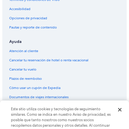
Apartamentos en Fie allo Sciliar
Accesibilidad
Hoteles de ski en Fie allo Sciliar
Opciones de privacidad
Hoteles en Fie allo Sciliar
Pautas y reporte de contenido
Hoteles 2 estrellas en Región de Rosengarten Latemar
Ayuda
Residencias en Región de Rosengarten Latemar
Hoteles en Nova Levante
Atención al cliente
Cancelar tu reservación de hotel o renta vacacional
Cancelar tu vuelo
Plazos de reembolso
Cómo usar un cupón de Expedia
Documentos de viajes internacionales
Este sitio utiliza cookies y tecnologías de seguimiento
© 2026 Expedia, Inc., una empresa de Expedia Group. Todos los
derechos reservados. Expedia y el logo de Expedia son marcas
similares. Como se indica en nuestro Aviso de privacidad, es
registradas o marcas comerciales de Expedia, Inc. CST# 2029030-50.
posible que tanto nosotros como nuestros socios
recopilemos datos personales y otros detalles. Al continuar