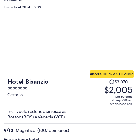
por
Enviada el 28 abr. 2025
persona
Ahorra 100% en tu vuelo
El
Hotel Bisanzio
$3,070
precio
$2,005
4
era
out
Castello
por persona
de
of
25 sep - 29 sep
precio hace 1 día
$3,070
5
Incl. vuelo redondo sin escalas
y
Boston (BOS) a Venecia (VCE)
ahora
es
9
/
10
¡Magnífico! (1007 opiniones)
de
$2,005
Fue un buen hotel.