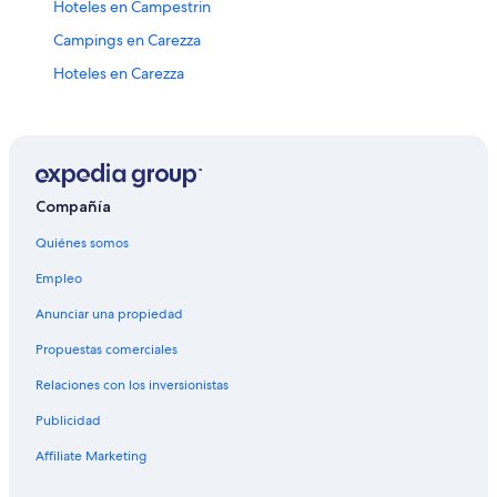
Hoteles en Campestrin
Campings en Carezza
Hoteles en Carezza
Campings en Moena
Hoteles de ski en Moena
Hoteles en Moena
Hoteles cerca de Trincheras y Monumento a la I Guerra
Compañía
Mundial
Quiénes somos
Apartamentos en Val d'Ega
Empleo
Hoteles con spa en Obereggen
Anunciar una propiedad
Hoteles con hidromasaje en Obereggen
Propuestas comerciales
Hoteles en Obereggen
Relaciones con los inversionistas
Hoteles familiares en Vigo di Fassa
Publicidad
Apartamentos en Tires
Affiliate Marketing
Hoteles en Tires
Hoteles 5 estrellas en San Cipriano