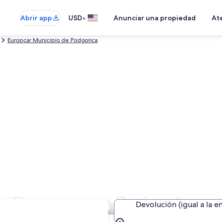
•
Abrir app
USD
Anunciar una propiedad
Ate
Europcar Municipio de Podgorica
de Europcar en Podgorica
Devolución (igual a la e