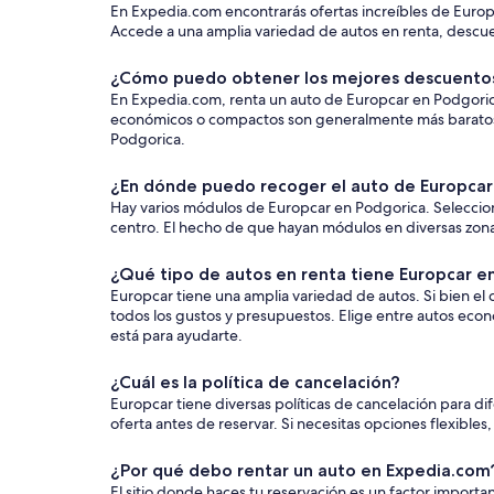
En Expedia.com encontrarás ofertas increíbles de Europ
Accede a una amplia variedad de autos en renta, descuen
¿Cómo puedo obtener los mejores descuentos
En Expedia.com, renta un auto de Europcar en Podgorica al
económicos o compactos son generalmente más baratos. S
Podgorica.
¿En dónde puedo recoger el auto de Europcar 
Hay varios módulos de Europcar en Podgorica. Seleccion
centro. El hecho de que hayan módulos en diversas zonas t
¿Qué tipo de autos en renta tiene Europcar e
Europcar tiene una amplia variedad de autos. Si bien el
todos los gustos y presupuestos. Elige entre autos eco
está para ayudarte.
¿Cuál es la política de cancelación?
Europcar tiene diversas políticas de cancelación para d
oferta antes de reservar. Si necesitas opciones flexibles
¿Por qué debo rentar un auto en Expedia.com
El sitio donde haces tu reservación es un factor impor