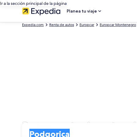
Ir a la sección principal de la página
Planea tu viaje
Expedia.com
Renta de autos
Europcar
Europcar Montenegro
Busca renta de autos 
Entrega
Entrega
Podgorica