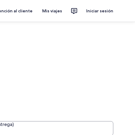
nción al cliente
Mis viajes
Iniciar sesión
ntrega)