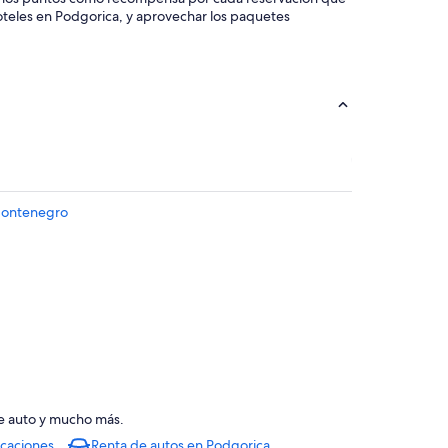
hoteles en Podgorica, y aprovechar los paquetes
Montenegro
de auto y mucho más.
acaciones
Renta de autos en Podgorica