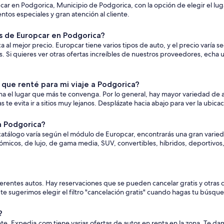
car en Podgorica, Municipio de Podgorica, con la opción de elegir el l
tos especiales y gran atención al cliente.
 de Europcar en Podgorica?
 mejor precio. Europcar tiene varios tipos de auto, y el precio varía seg
i quieres ver otras ofertas increíbles de nuestros proveedores, echa un
que renté para mi viaje a Podgorica?
a el lugar que más te convenga. Por lo general, hay mayor variedad de a
e evita ir a sitios muy lejanos. Desplázate hacia abajo para ver la ubica
n Podgorica?
 catálogo varía según el módulo de Europcar, encontrarás una gran varied
nómicos, de lujo, de gama media, SUV, convertibles, híbridos, deportiv
iferentes autos. Hay reservaciones que se pueden cancelar gratis y otras 
, te sugerimos elegir el filtro "cancelación gratis" cuando hagas tu búsqu
?
tante. Expedia.com tiene varias ofertas de autos en renta en la zona. T