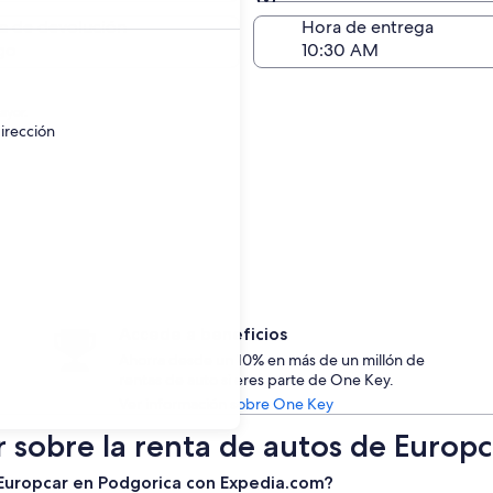
Devolución (igual a la e
a de devolución
Hora de entrega
go
ayor.
irección
Accede a beneficios
Ahorra desde un 10% en más de un millón de
rentas de auto si eres parte de One Key.
Ver información sobre One Key
r sobre la renta de autos de Europ
e Europcar en Podgorica con Expedia.com?