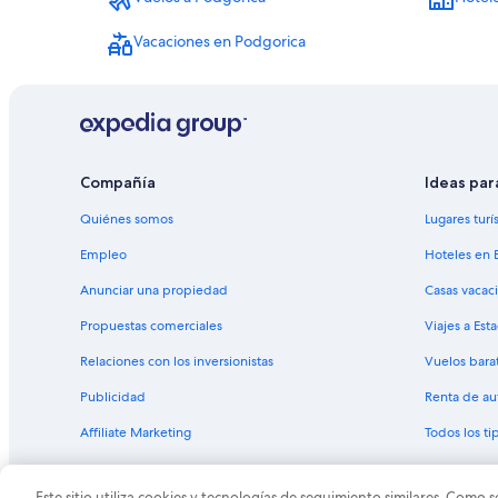
Vacaciones en Podgorica
Compañía
Ideas par
Quiénes somos
Lugares turí
Empleo
Hoteles en 
Anunciar una propiedad
Casas vacac
Propuestas comerciales
Viajes a Est
Relaciones con los inversionistas
Vuelos bara
Publicidad
Renta de au
Affiliate Marketing
Todos los t
Este sitio utiliza cookies y tecnologías de seguimiento similares. Como s