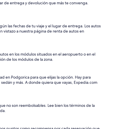
ugar de entrega y devolución que más te convenga.
ún las fechas de tu viaje y el lugar de entrega. Los autos
 vistazo a nuestra página de renta de autos en
utos en los módulos situados en el aeropuerto o en el
ción de los módulos de la zona.
ad en Podgorica para que elijas la opción. Hay para
os, sedán y más. A donde quiera que vayas, Expedia.com
que no son reembolsables. Lee bien los términos de la
eda.
e damos puntos como recompensa por cada reservación que