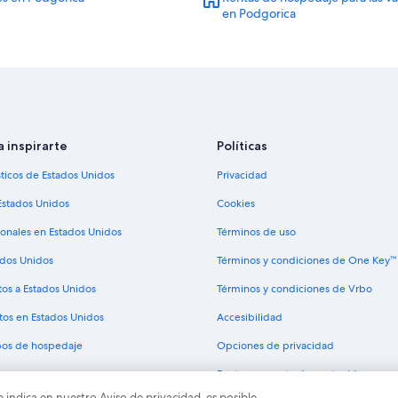
en Podgorica
a inspirarte
Políticas
sticos de Estados Unidos
Privacidad
Estados Unidos
Cookies
ionales en Estados Unidos
Términos de uso
ados Unidos
Términos y condiciones de One Key™
tos a Estados Unidos
Términos y condiciones de Vrbo
tos en Estados Unidos
Accesibilidad
ipos de hospedaje
Opciones de privacidad
Pautas y reporte de contenido
e indica en nuestro Aviso de privacidad, es posible