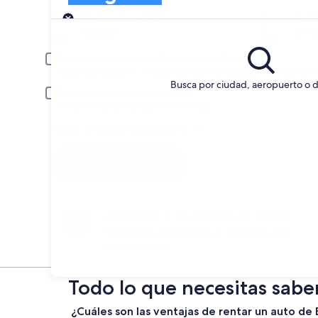
Entrega
Fecha de entrega
Fech
23 ago
24 a
Conductor menor de 30 o mayor de 70 años
Puede ser necesario un cargo extra por conductor joven o adulto m
Busca por ciudad, aeropuerto o d
Incluir tarifas para socios AARP
La membresía se verificará en la entrega.
Tengo un código de descuento
Buscar
Anticípate a los cambios de planes
Cancela sin penalización en rentas de auto
seleccionadas.
Todo lo que necesitas sabe
¿Cuáles son las ventajas de rentar un auto d