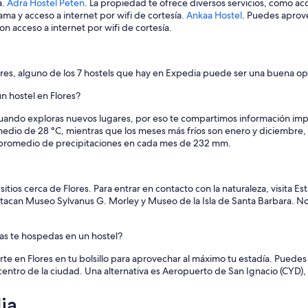
a.
Adra Hostel Peten
. La propiedad te ofrece diversos servicios, como acc
ma y acceso a internet por wifi de cortesía.
Ankaa Hostel
. Puedes aprove
on acceso a internet por wifi de cortesía.
ores, alguno de los 7 hostels que hay en Expedia puede ser una buena opc
n hostel en Flores?
ando exploras nuevos lugares, por eso te compartimos información import
medio de 28 °C, mientras que los meses más fríos son enero y diciembre,
n promedio de precipitaciones en cada mes de 232 mm.
tios cerca de Flores. Para entrar en contacto con la naturaleza, visita E
destacan Museo Sylvanus G. Morley y Museo de la Isla de Santa Barbara. 
ras te hospedas en un hostel?
te en Flores en tu bolsillo para aprovechar al máximo tu estadía. Puedes
entro de la ciudad. Una alternativa es Aeropuerto de San Ignacio (CYD), 
ia