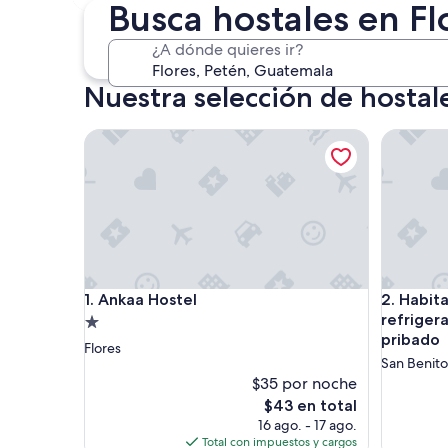
4 sept. - 6 sept.
Busca hostales en Fl
¿A dónde quieres ir?
Nuestra selección de hostale
Ankaa Hostel
Habitacio
Ankaa Hostel
Habitacio
1. Ankaa Hostel
2. Habit
refriger
Propiedad
pribado
de
Flores
San Benito
1.0
$35 por noche
estrella
El
$43 en total
precio
16 ago. - 17 ago.
actual
Total con impuestos y cargos