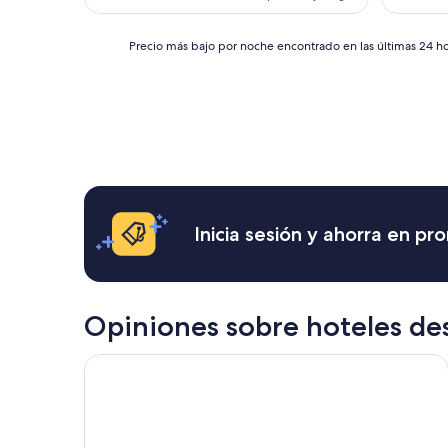
es
de
Precio
$43
Precio más bajo por noche encontrado en las últimas 24 hor
más
bajo
por
noche
encontrado
en
las
últimas
24
horas,
Inicia sesión y ahorra en p
con
base
en
una
estancia
Opiniones sobre hoteles de
de
1
Hotel Villa Maya
noche
para
2
adultos.
Los