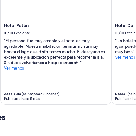
Hotel Petén
Hotel Del 
10/10
Excelente
10/10
Excele
"El personal fue muy amable y el hotel es muy
"Un hotel m
agradable. Nuestra habitación tenía una vista muy
igual puede
bonita al lago que disfrutamos mucho. El desayuno es
muy bien"
excelente y la ubicación perfecta para recorrer la isla.
Ver menos
Sin duda volveríamos a hospedarnos ahí."
Ver menos
Jose Luis
(se hospedó 3 noches)
Daniel
(se h
Publicada hace 5 días
Publicada ha
es