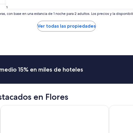
es
31
de
$70
as, con base en una estancia de 1 noche para 2 adultos. Los precios y la disponibil
Ver todas las propiedades
romedio 15% en miles de hoteles
stacados en Flores
Hotel Petén
Hotel Del P