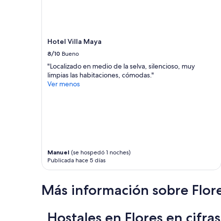
precios
y
la
disponibilidad
Hotel Villa Maya
están
sujetos
8/10
Bueno
a
"Localizado en medio de la selva, silencioso, muy
cambios.
limpias las habitaciones, cómodas."
Aplican
Ver menos
términos
adicionales.
Manuel
(se hospedó 1 noches)
Publicada hace 5 días
Más información sobre Flor
Hostales en Flores en cifras