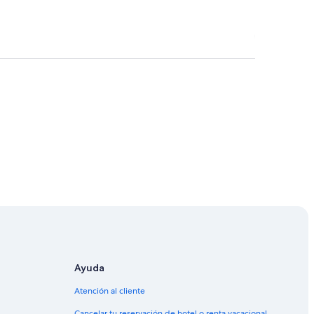
 Maya Mall
Ayuda
Atención al cliente
Cancelar tu reservación de hotel o renta vacacional