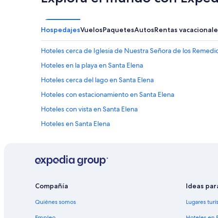
Hospedajes
Vuelos
Paquetes
Autos
Rentas vacacionale
Hoteles cerca de Iglesia de Nuestra Señora de los Remedi
Hoteles en la playa en Santa Elena
Hoteles cerca del lago en Santa Elena
Hoteles con estacionamiento en Santa Elena
Hoteles con vista en Santa Elena
Hoteles en Santa Elena
Hoteles cerca de A. Internacional Mundo Maya
Hostales en San Benito
Hostales en La Ponderosa
Compañía
Ideas par
Quiénes somos
Lugares turí
Empleo
Hoteles en 