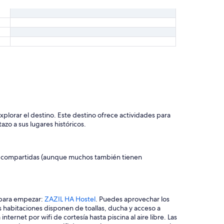
lorar el destino. Este destino ofrece actividades para
azo a sus lugares históricos.
ones compartidas (aunque muchos también tienen
 para empezar:
ZAZIL HA Hostel
. Puedes aprovechar los
as habitaciones disponen de toallas, ducha y acceso a
ternet por wifi de cortesía hasta piscina al aire libre. Las