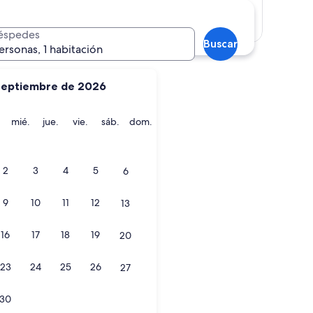
Mostrar mapa
éspedes
Buscar
ersonas, 1 habitación
septiembre de 2026
ño pribado
martes
miércoles
jueves
viernes
sábado
domingo
mié.
jue.
vie.
sáb.
dom.
2
3
4
5
6
9
10
11
12
13
ño pribado
16
17
18
19
20
23
24
25
26
27
30