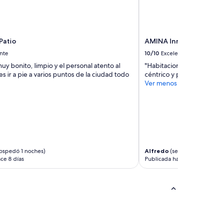
Patio
AMINA Inn
nte
10/10
Excelente
uy bonito, limpio y el personal atento al
"Habitacion limpia, air
s ir a pie a varios puntos de la ciudad todo
céntrico y personal aten
Ver menos
ospedó 1 noches)
Alfredo
(se hospedó 1 noc
ce 8 días
Publicada hace 9 días