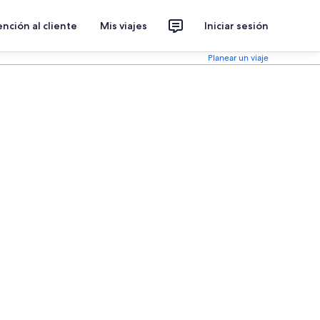
nción al cliente
Mis viajes
Iniciar sesión
Planear un viaje