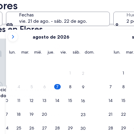
2 oct. - 4 oct.
ores
Fechas
Hu
vie. 21 de ago. - sáb. 22 de ago.
2 p
s en Flores
tus
agosto de 2026
meses
n con aire acondicionado refrigerador area para ftrabajar ba
actuales
son
lunes
martes
miércoles
jueves
viernes
sábado
domingo
lunes
lun.
mar.
mié.
jue.
vie.
sáb.
dom.
lun.
mar.
August
2026
y
1
1
2
September
2026.
3
4
5
6
7
8
7
8
9
n con aire acondicionado refrigerador area para ftrabajar ba
acion con aire acondicionado
ador area para ftrabajar baño
10
11
12
13
14
15
14
15
16
17
18
19
20
21
22
21
22
$70 por noche
23
El
$70 en total
precio
8 ago. - 9 ago.
24
25
26
27
28
29
28
29
30
actual
Total con impuestos y cargos