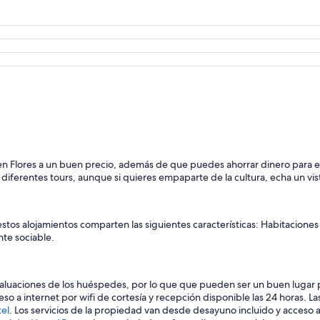
n Flores a un buen precio, además de que puedes ahorrar dinero para exp
 diferentes tours, aunque si quieres empaparte de la cultura, echa un vist
, estos alojamientos comparten las siguientes características: Habitaci
te sociable.
 evaluaciones de los huéspedes, por lo que que pueden ser un buen lugar
so a internet por wifi de cortesía y recepción disponible las 24 horas. L
tel
. Los servicios de la propiedad van desde desayuno incluido y acceso a in