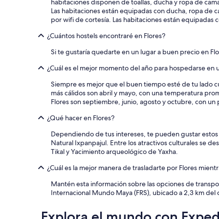
habitaciones disponen de toallas, ducha y ropa de cam
Las habitaciones están equipadas con ducha, ropa de ca
por wifi de cortesía. Las habitaciones están equipadas c
¿Cuántos hostels encontraré en Flores?
Si te gustaría quedarte en un lugar a buen precio en Fl
¿Cuál es el mejor momento del año para hospedarse en u
Siempre es mejor que el buen tiempo esté de tu lado cu
más cálidos son abril y mayo, con una temperatura pro
Flores son septiembre, junio, agosto y octubre, con u
¿Qué hacer en Flores?
Dependiendo de tus intereses, te pueden gustar estos si
Natural Ixpanpajul. Entre los atractivos culturales se 
Tikal y Yacimiento arqueológico de Yaxha.
¿Cuál es la mejor manera de trasladarte por Flores mient
Mantén esta información sobre las opciones de transpor
Internacional Mundo Maya (FRS), ubicado a 2,3 km del c
Explora el mundo con Exped