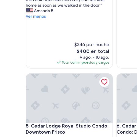
opiniones)
(57
c
home as soon as we walked in the door.”
opinione
a
Amanda B.
b
Ver menos
i
n
w
a
s
$346 por noche
p
El
$400 en total
e
precio
9 ago. - 10 ago.
r
actual
Total con impuestos y cargos
f
es
e
de
Cedar Lodge Royal Studio Condo: Downtown Fris
Cedar Lo
c
$400
t
f
o
r
o
u
r
l
Cedar Lodge Royal Studio Condo: Downtown Fris
Cedar Lo
5. Cedar Lodge Royal Studio Condo:
6. Cedar
i
t
Downtown Frisco
Condo: 