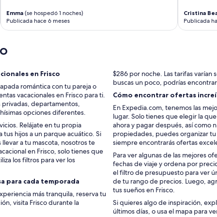
I
s
t
e
Emma
(se hospedó 1 noches)
Cristina Be
’
a
Publicada hace 6 meses
Publicada h
s
b
a
l
co
g
e
r
s
e
p
a
a
cionales en Frisco
$286 por noche. Las tarifas varían se
t
c
buscas un poco, podrías encontrar
capada romántica con tu pareja o
l
e
tas vacacionales en Frisco para ti.
Cómo encontrar ofertas increíb
o
.
s privadas, departamentos,
c
En Expedia.com, tenemos las mejor
A
chísimas opciones diferentes.
a
lugar. Solo tienes que elegir la qu
l
t
cios. Relájate en tu propia
ahora y pagar después, así como nu
s
i
a tus hijos a un parque acuático. Si
propiedades, puedes organizar tu 
o
o
levar a tu mascota, nosotros te
siempre encontrarás ofertas excel
t
n
cacional en Frisco, solo tienes que
h
Para ver algunas de las mejores ofe
f
iza los filtros para ver los
e
fechas de viaje y ordena por preci
o
r
el filtro de presupuesto para ver
r
e
osa para cada temporada
de tu rango de precios. Luego, agr
s
w
tus sueños en Frisco.
experiencia más tranquila, reserva tu
k
e
ón, visita Frisco durante la
Si quieres algo de inspiración, exp
i
r
últimos días, o usa el mapa para ve
i
e