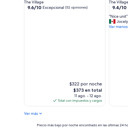
t
The Village
The Villag
l
9.6
9.4
9.6/10
9.4/10
Excepcional
(52 opiniones)
e
de
de
g
“
“Nice unit”
10,
10,
e
N
Jocely
Excepcional,
Excepcio
t
i
Ver menos
(52
(105
a
c
opiniones)
opinione
w
e
a
u
y
n
w
i
i
t
t
”
h
o
u
r
$322 por noche
y
El
$373 en total
o
precio
11 ago. - 12 ago.
u
actual
Total con impuestos y cargos
n
es
g
de
e
Ver más
$373
s
t
Precio
Precio más bajo por noche encontrado en las últimas 24 hor