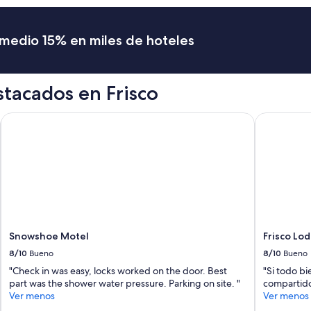
n
e
d
b
t
r
romedio 15% en miles de hoteles
h
o
e
k
b
e
e
n
tacados en Frisco
d
l
s
e
w
a
Snowshoe Motel
Frisco Lod
e
v
r
i
e
n
c
g
o
v
m
e
f
r
o
y
r
l
Snowshoe Motel
Frisco Lo
t
i
a
t
8/10
Bueno
8/10
Bueno
b
t
"Check in was easy, locks worked on the door. Best
"Si todo bi
l
l
part was the shower water pressure. Parking on site. "
compartido
e
e
Ver menos
Ver menos
.
u