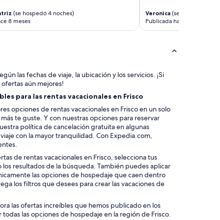
c
o
atriz
(se hospedó 4 noches)
Veronica
(se hospedó 2 no
n
ace 8 meses
Publicada hace 8 meses
d
o
i
s
r
i
gún las fechas de viaje, la ubicación y los servicios. ¡Si
g
 ofertas aún mejores!
h
les para las rentas vacacionales en Frisco
t
es opciones de rentas vacacionales en Frisco en un solo
o
e más te guste. Y con nuestras opciones para reservar
n
estra política de cancelación gratuita en algunas
t
viaje con la mayor tranquilidad. Con Expedia.com,
h
entes.
e
b
rtas de rentas vacacionales en Frisco, selecciona tus
i
o los resultados de la búsqueda. También puedes aplicar
k
 únicamente las opciones de hospedaje que caen dentro
e
ega los filtros que desees para crear las vacaciones de
p
a
lora las ofertas increíbles que hemos publicado en los
t
r todas las opciones de hospedaje en la región de Frisco.
h