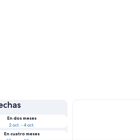
fechas
En dos meses
2 oct. - 4 oct.
En cuatro meses