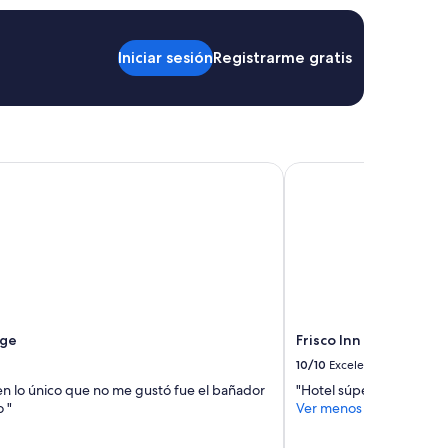
n
d
s
Iniciar sesión
Registrarme gratis
.
T
h
e
v
i
e
ge
Frisco Inn on Galena S
w
w
a
s
g
r
e
a
t
dge
Frisco Inn on Galena S
a
n
10/10
Excelente
d
en lo único que no me gustó fue el bañador
"Hotel súper bonito y ac
t
 "
Ver menos
h
e