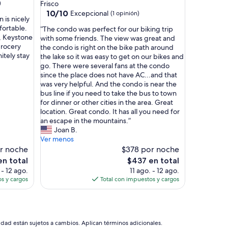
)
Frisco
10.0
10/10
Excepcional
(1 opinión)
 is nicely
de
ortable.
“
“The condo was perfect for our biking trip
10,
k, Keystone
T
with some friends. The view was great and
Excepcional,
grocery
h
the condo is right on the bike path around
(1
itely stay
e
the lake so it was easy to get on our bikes and
opinión)
c
go. There were several fans at the condo
o
since the place does not have AC...and that
n
was very helpful. And the condo is near the
d
bus line if you need to take the bus to town
o
for dinner or other cities in the area. Great
w
location. Great condo. It has all you need for
a
an escape in the mountains.”
s
Joan B.
p
Ver menos
e
r noche
$378 por noche
r
El
en total
$437 en total
f
precio
 - 12 ago.
11 ago. - 12 ago.
e
actual
s y cargos
Total con impuestos y cargos
c
es
t
de
f
$437
o
r
idad están sujetos a cambios. Aplican términos adicionales.