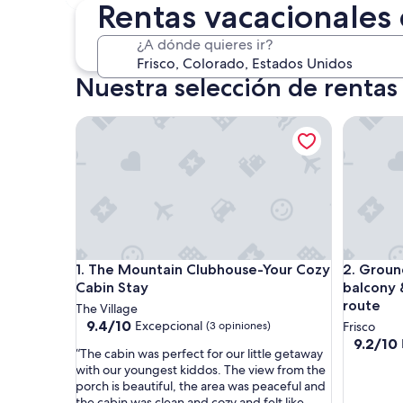
30 oct. - 1 nov.
Rentas vacacionales 
¿A dónde quieres ir?
Nuestra selección de rentas 
The Mountain Clubhouse-Your Cozy Cabin Stay
Ground-l
The Mountain Clubhouse-Your Cozy Cabin Stay
Ground-l
1. The Mountain Clubhouse-Your Cozy
2. Groun
Cabin Stay
balcony 
route
The Village
9.4
9.4/10
Excepcional
(3 opiniones)
Frisco
de
9.2
9.2/10
“
“The cabin was perfect for our little getaway
10,
de
T
with our youngest kiddos. The view from the
Excepcional,
10,
h
porch is beautiful, the area was peaceful and
(3
Magnífic
e
the cabin was clean and cozy and felt like