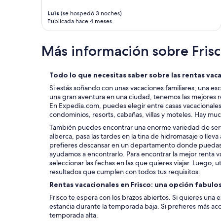
a
c
Luis
(se hospedó 3 noches)
e
Publicada hace 4 meses
f
u
Más información sobre Fris
l
a
n
d
Todo lo que necesitas saber sobre las rentas vaca
t
Si estás soñando con unas vacaciones familiares, una es
h
una gran aventura en una ciudad, tenemos las mejores ren
e
En Expedia.com, puedes elegir entre casas vacacionale
c
condominios, resorts, cabañas, villas y moteles. Hay mu
a
También puedes encontrar una enorme variedad de servi
b
alberca, pasa las tardes en la tina de hidromasaje o lleva 
i
prefieres descansar en un departamento donde puedas l
n
ayudamos a encontrarlo. Para encontrar la mejor renta va
w
seleccionar las fechas en las que quieres viajar. Luego, util
a
resultados que cumplen con todos tus requisitos.
s
c
Rentas vacacionales en Frisco: una opción fabul
l
Frisco te espera con los brazos abiertos. Si quieres una 
e
estancia durante la temporada baja. Si prefieres más acci
a
temporada alta.
n