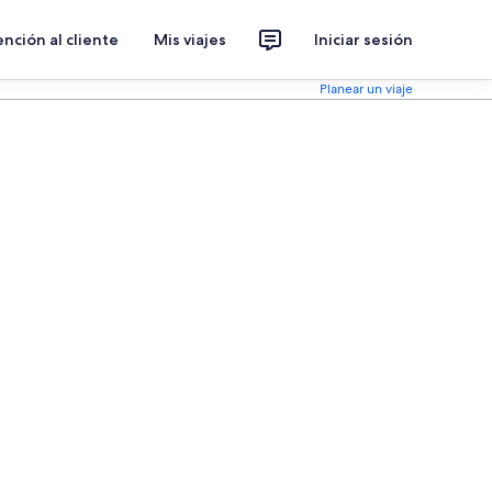
nción al cliente
Mis viajes
Iniciar sesión
Planear un viaje