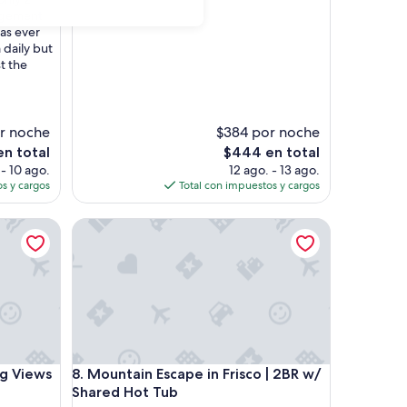
opiniones)
e
agement
q
was ever
u
 daily but
i
t the
e
t
l
o
r noche
$384 por noche
c
El
en total
$444 en total
a
precio
 - 10 ago.
12 ago. - 13 ago.
t
actual
s y cargos
Total con impuestos y cargos
i
es
o
de
iews
Mountain Escape in Frisco | 2BR w/ Shared Hot Tu
n
$444
.
”
iews
Mountain Escape in Frisco | 2BR w/ Shared Hot Tu
g Views
8. Mountain Escape in Frisco | 2BR w/
Shared Hot Tub