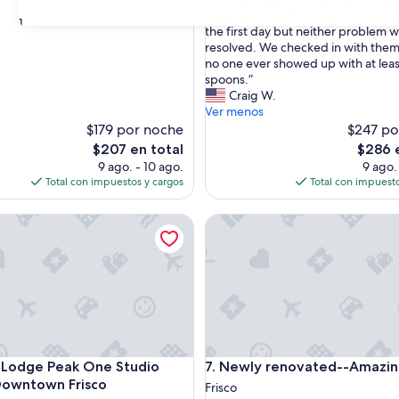
opiniones)
e
soup spoons. We connected man
s)
31
c
the first day but neither problem 
o
resolved. We checked in with them
n
no one ever showed up with at leas
d
spoons.”
o
Craig W.
i
Ver menos
n
$179 por noche
$247 po
a
El
El
$207 en total
$286 
g
precio
precio
9 ago. - 10 ago.
9 ago.
r
actual
actual
Total con impuestos y cargos
Total con impuesto
e
es
es
a
de
de
co
dge Peak One Studio Condo: Downtown Frisco
Newly renovated--Amazing V
t
$207
$286
l
o
c
a
t
i
o
n
co
dge Peak One Studio Condo: Downtown Frisco
Newly renovated--Amazing V
 Lodge Peak One Studio
7. Newly renovated--Amazin
.
W
Downtown Frisco
Frisco