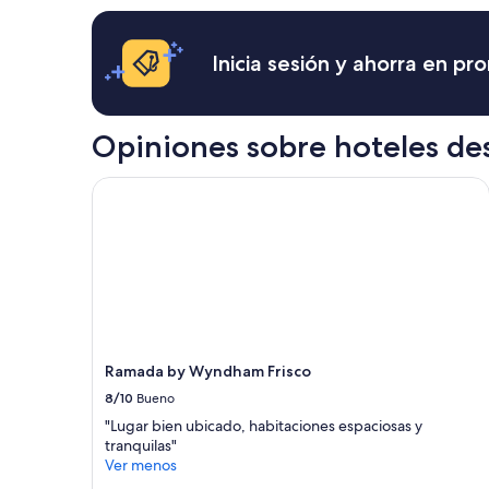
h
disponibilidad
i
están
s
sujetos
Inicia sesión y ahorra en p
b
a
e
cambios.
a
Aplican
u
términos
Opiniones sobre hoteles des
t
adicionales.
i
f
Ramada by Wyndham Frisco
u
l
,
t
h
e
a
r
e
Ramada by Wyndham Frisco
a
w
8/10
Bueno
a
"Lugar bien ubicado, habitaciones espaciosas y
s
tranquilas"
p
Ver menos
e