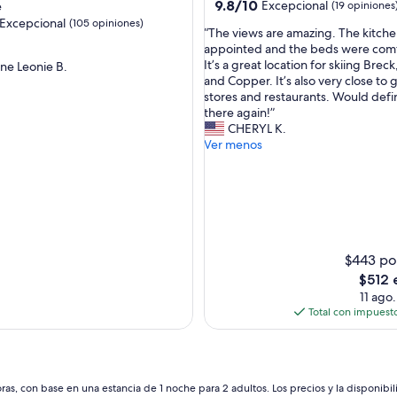
e
9.8
9.8/10
Excepcional
e
(19 opiniones
h
de
Excepcional
(105 opiniones)
“
a
“The views are amazing. The kitchen
10,
T
d
appointed and the beds were comf
Excepcional,
h
t
It’s a great location for skiing Brec
ne Leonie B.
(19
nal,
e
w
and Copper. It’s also very close to 
opiniones)
v
o
stores and restaurants. Would defin
s)
i
p
there again!”
e
r
CHERYL K.
w
o
Ver menos
s
b
a
l
r
e
e
m
a
s
m
i
a
n
$443 po
z
t
El
$512 
i
h
precio
11 ago.
n
e
actual
Total con impuesto
g
k
es
.
i
de
T
t
$512
h
c
e
h
as, con base en una estancia de 1 noche para 2 adultos. Los precios y la disponibil