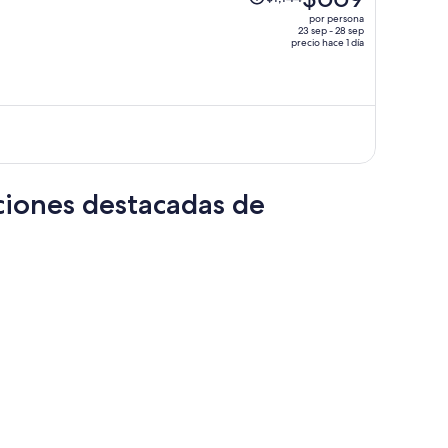
precio
por persona
era
23 sep - 28 sep
precio hace 1 día
de
$1,144
y
ahora
es
de
$669
por
ciones destacadas de
persona