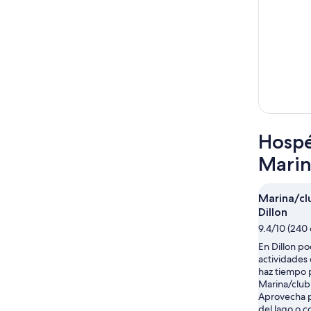
Hospé
Marin
Marina/cl
Dillon
9.4/10 (240 
En Dillon po
actividades
haz tiempo 
Marina/club 
Aprovecha pa
del lago o c