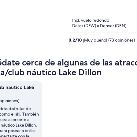
out
of
5
Incl. vuelo redondo
Dallas (DFW) a Denver (DEN)
8.2
/
10
¡Muy bueno! (73 opiniones)
date cerca de algunas de las atrac
a/club náutico Lake Dillon
ub náutico Lake
opiniones)
drás disfrutar de
 como el ski. También
para acercarte a
náutico Lake Dillon.
ra pasear a orillas
onectarte con la