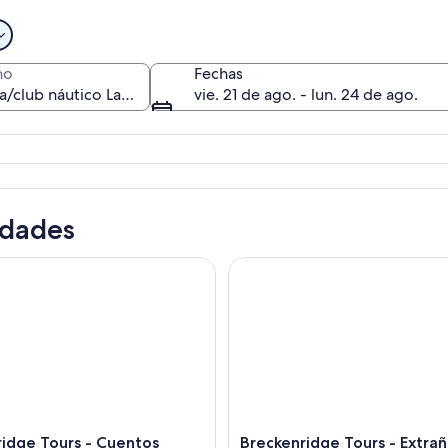
no
Fechas
vie. 21 de ago. - lun. 24 de ago.
Veleros en un lago con montañas al f
idades
ge Tours - Cuentos fantasmales
Breckenridge Tours - Extraño 
idge Tours - Cuentos
Breckenridge Tours - Extran