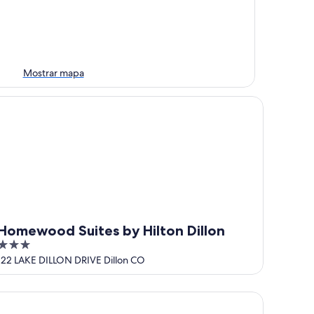
Mostrar mapa
mewood Suites by Hilton Dillon
Homewood Suites by Hilton Dillon
3
out
122 LAKE DILLON DRIVE Dillon CO
of
5
to the Amphitheater!
e Gem Of East Bay! Completely Remodeled 2nd Floor Unit Wi