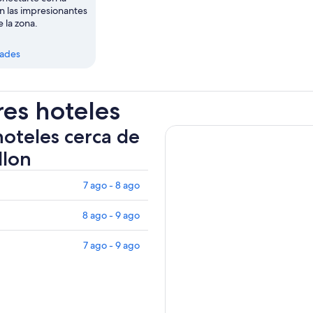
n las impresionantes
 la zona.
dades
res hoteles
hoteles cerca de
llon
7 ago - 8 ago
8 ago - 9 ago
7 ago - 9 ago