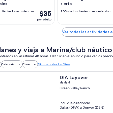
ales
cierto
$35
 clientes lo recomiendan
80%
de los clientes lo recomiendan
por adulto
Ver todas las actividades e
lanes y viaja a Marina/club náutico
ntrados en las últimas 48 horas. Haz clic en el anuncio para ver los precio
Categoría
Clase
Eliminar todos los filtros
DIA Layover
2.5
out
Green Valley Ranch
of
5
Incl. vuelo redondo
Dallas (DFW) a Denver (DEN)