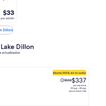
$33
por adulto
n Dillon
 Lake Dillon
s actualizados.
Ahorra 100% en tu vuelo
El
$337
$558
precio
por persona
era
23 sep - 28 sep
precio hace 1 día
de
$558
y