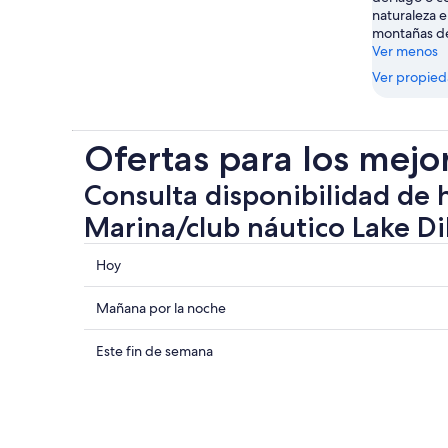
naturaleza e
montañas de
Ver menos
Ver propie
Ofertas para los mejo
Consulta disponibilidad de 
Marina/club náutico Lake Di
Consultar
Hoy
los
precios
Consultar
Mañana por la noche
cerca
precios
de
cerca
Consultar
Este fin de semana
Marina/club
de
precios
náutico
Marina/club
cerca
Lake
náutico
de
Dillon
Lake
Marina/club