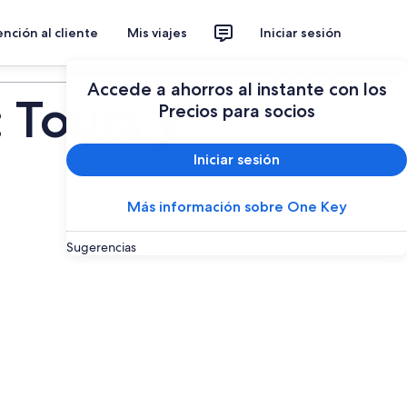
nción al cliente
Mis viajes
Iniciar sesión
Planear un viaje
Accede a ahorros al instante con los
 Tours y
Precios para socios
Iniciar sesión
Más información sobre One Key
Sugerencias