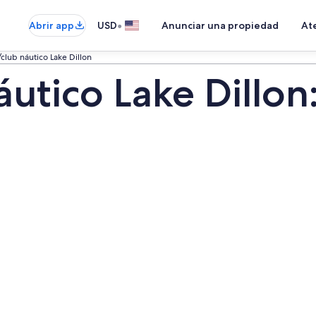
•
Abrir app
USD
Anunciar una propiedad
Ate
club náutico Lake Dillon
utico Lake Dillon: