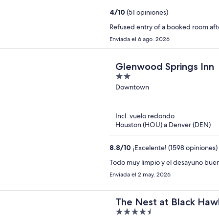
4
/
10
(51 opiniones)
Refused entry of a booked room afte
Enviada el 6 ago. 2026
Glenwood Springs Inn
2
out
Downtown
of
5
Incl. vuelo redondo
Houston (HOU) a Denver (DEN)
8.8
/
10
¡Excelente! (1598 opiniones)
Todo muy limpio y el desayuno bue
Enviada el 2 may. 2026
The Nest at Black Haw
4.5