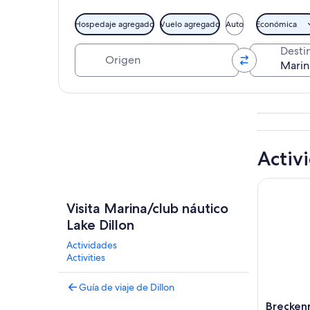
Hospedaje agregado
Vuelo agregado
Auto
Económica
Origen
Desti
Explorar mapa
Activ
Breckenrid
Visita Marina/club náutico
Lake Dillon
Actividades
Activities
Guía de viaje de Dillon
Breckenr