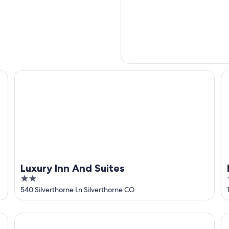
Luxury Inn And Suites
Ho
Luxury Inn And Suites
2
out
540 Silverthorne Ln Silverthorne CO
of
5
Ideally Located Condo in Dillon w/ Marina Views & Close 
Th