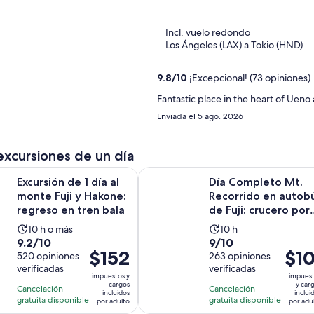
of
5
Incl. vuelo redondo
Los Ángeles (LAX) a Tokio (HND)
9.8
/
10
¡Excepcional! (73 opiniones)
Fantastic place in the heart of Ueno
Enviada el 5 ago. 2026
excursiones de un día
Se abrirá 
de 1 día al monte Fuji y Hakone: regreso en tren bala
Día Completo Mt. Recorrido en auto
Excursión de 1 día al
Día Completo Mt.
monte Fuji y Hakone:
Recorrido en autob
regreso en tren bala
de Fuji: crucero por
el lago y experi...
La
La
10 h o más
10 h
9.2
9.0
9.2/10
9/10
actividad
actividad
El
$152
El
$10
de
520 opiniones
de
263 opiniones
dura
dura
precio
preci
verificadas
verificadas
10
10
10
10
impuestos y
impues
es
es
con
con
cargos
y car
horas
horas
Cancelación
Cancelación
incluidos
inclui
de
de
520
263
gratuita disponible
gratuita disponible
por adulto
por adu
$152.
$101.