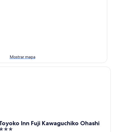
Mostrar mapa
yoko Inn Fuji Kawaguchiko Ohashi
Toyoko Inn Fuji Kawaguchiko Ohashi
3