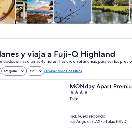
 y
Cultura e historia
Tours privados y
Aventura y
nes de
personalizados
actividades al
ía
aire libre
lanes y viaja a Fuji-Q Highland
ntrados en las últimas 48 horas. Haz clic en el anuncio para ver los precio
Categoría
Clase
Eliminar todos los filtros
MONday Apart Premi
4
out
Taito
of
5
Incl. vuelo redondo
Los Ángeles (LAX) a Tokio (HND)