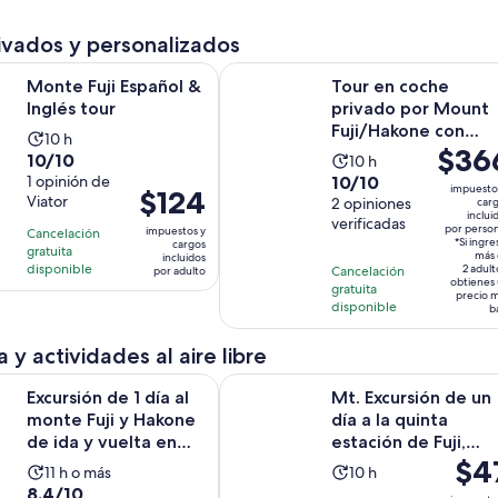
opiniones
opiniones
por
por
ivados y personalizados
adulto
adult
Se abrirá en una nueva pestaña
 Español & Inglés tour
Tour en coche privado por Mount 
Monte Fuji Español &
Tour en coche
Inglés tour
privado por Mount
Fuji/Hakone con
La
10 h
El
$36
Conductor/Guía
10.0
10/10
La
actividad
10 h
Inglés
precio
10.0
de
1 opinión de
10/10
actividad
dura
impuesto
El
$124
es
Viator
de
2 opiniones
10
car
dura
10
precio
inclui
de
verificadas
10
con
10
horas
por perso
impuestos y
Cancelación
es
$366.
*Si ingre
cargos
con
1
gratuita
horas
más 
incluidos
de
por
disponible
2 adult
Cancelación
por adulto
2
opinión
obtienes
$124.
gratuita
person
opiniones
precio 
disponible
por
b
adulto
 y actividades al aire libre
Se a
de 1 día al monte Fuji y Hakone de ida y vuelta en autobús
Mt. Excursión de un día a la quinta
Excursión de 1 día al
Mt. Excursión de un
monte Fuji y Hakone
día a la quinta
de ida y vuelta en
estación de Fuji,
El
$4
autobús
caminata de Oshino
La
La
11 h o más
10 h
Ha...
preci
8.4
8.4/10
actividad
actividad