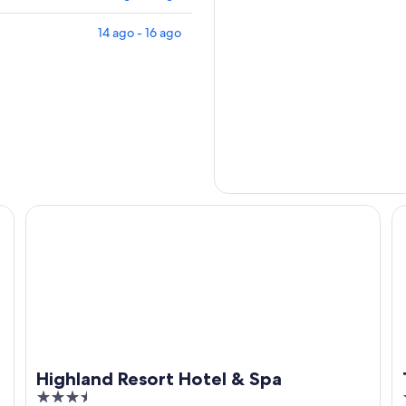
14 ago - 16 ago
Highland Resort Hotel & Spa
To
Highland Resort Hotel & Spa
3.5