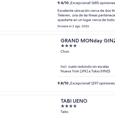
9.4
/
10
¡Excepcional! (685 opiniones
Excelente ubicación cerca de dos lín
7eleven, una de las líneas pertenec
quedarte en un lugar cerca de todo. 
quedarme. Viaje con mi esposa y do
Enviada el 2 ago. 2026
GRAND MONday GIN
4
out
Chuo
of
5
Incl. vuelo redondo sin escalas
Nueva York (JFK) a Tokio (HND)
9.8
/
10
¡Excepcional! (297 opiniones
TABI UENO
4
out
Taito