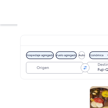
Hospedaje agregado
Vuelo agregado
Auto
Económica
Origen
Desti
Una calle animada c
Explorar mapa
Tours y ex