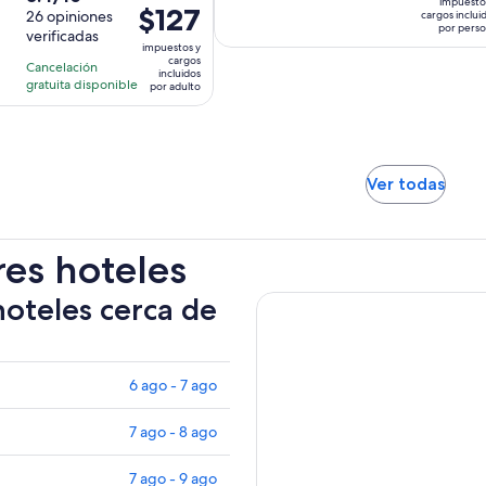
impuesto
El
$127
es
de
26 opiniones
cargos inclui
dura
dura
por pers
precio
de
verificadas
10
11
10
impuestos y
es
$47.
con
cargos
horas
horas
Cancelación
incluidos
de
por
26
gratuita disponible
por adulto
$127.
pers
opiniones
por
adulto
Se
Ver todas
abrir
en
una
res hoteles
nuev
pest
hoteles cerca de
6 ago - 7 ago
7 ago - 8 ago
7 ago - 9 ago