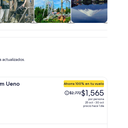
Alimentos,
Parques
Moda y compras
Activi
bebidas y vida
temáticos
acuát
nocturna
s actualizados.
um Ueno
Ahorra 100% en tu vuelo
El
$1,565
$2,772
precio
por persona
era
25 oct - 30 oct
precio hace 1 día
de
$2,772
y
ahora