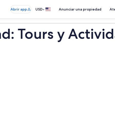
•
Abrir app
USD
Anunciar una propiedad
Ate
d: Tours y Activi