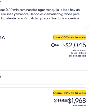
)
es
de
eas (a 10 min caminando) lugar tranquilo, a lado hay un
$1,565
e a la línea yamanote. Japón es demasiado grande para
por
Excelente relación calidad precio. Sin duda volvería a
s hijas menores
persona
ZA
Ahorra 100% en tu vuelo
El
$2,045
$4,339
precio
por persona
era
18 sep - 24 sep
precio hace 1 día
de
$4,339
y
ahora
)
es
de
$2,045
por
Ahorra 100% en tu vuelo
persona
El
$1,968
$3,538
precio
por persona