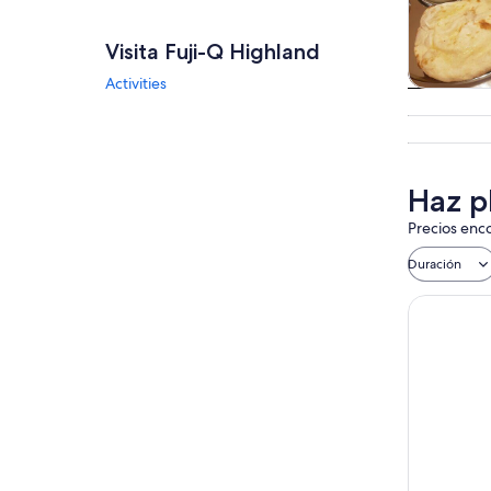
Visita Fuji-Q Highland
Activities
Tours
excursio
un d
Haz p
Precios enco
Duración