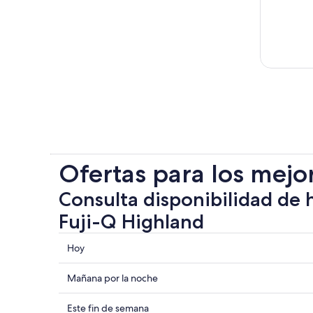
Ofertas para los mejo
Consulta disponibilidad de 
Fuji-Q Highland
Consultar
Hoy
los
precios
Consultar
Mañana por la noche
cerca
precios
de
cerca
Consultar
Este fin de semana