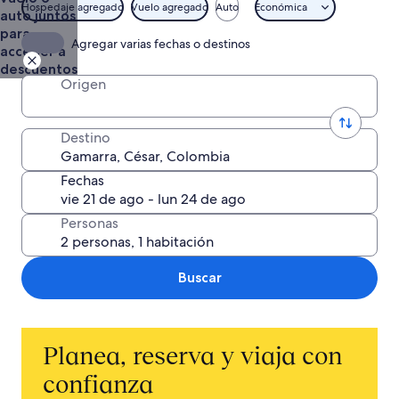
Vuelo +
Hospedaje agregado
Vuelo agregado
Auto
Económica
auto juntos
Hotel
para
Agregar varias fechas o destinos
acceder a
descuentos
Origen
Destino
Fechas
Personas
Buscar
Planea, reserva y viaja con
confianza