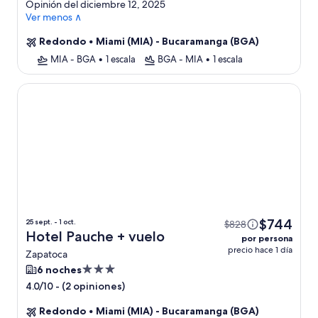
Opinión del diciembre 12, 2025
Ver menos ∧
Redondo
•
Miami (MIA) - Bucaramanga (BGA)
MIA - BGA
•
1 escala
BGA - MIA
•
1 escala
Hotel Pauche
$744
25 sept. - 1 oct.
$828
Hotel Pauche + vuelo
por persona
precio hace 1 día
Zapatoca
Propiedad
6 noches
de
-
(2 opiniones)
4.0/10
3.0
Redondo
•
Miami (MIA) - Bucaramanga (BGA)
estrellas