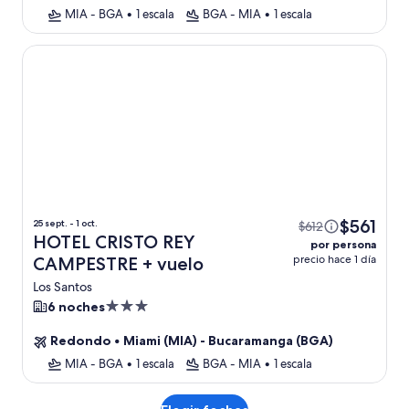
MIA - BGA
•
1 escala
BGA - MIA
•
1 escala
HOTEL CRISTO REY CAMPESTRE
$561
25 sept. - 1 oct.
$612
HOTEL CRISTO REY
por persona
precio hace 1 día
CAMPESTRE + vuelo
Los Santos
Propiedad
6 noches
de
Redondo
•
Miami (MIA) - Bucaramanga (BGA)
3.0
estrellas
MIA - BGA
•
1 escala
BGA - MIA
•
1 escala