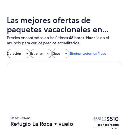
Las mejores ofertas de
paquetes vacacionales en
Gamarra con vuelo + hotel
Precios encontrados en las últimas 48 horas. Haz clic en el
anuncio para ver los precios actualizados.
incluido
Duración
Estrellas
Clase
Eliminar todos los filtros
Refugio La Roca
$510
22 oct. - 26 oct.
$551
Refugio La Roca + vuelo
por persona