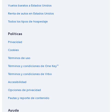
r
í
m
o
u
n
Vuelos baratos a Estados Unidos
a
l
m
n
i
a
Renta de autos en Estados Unidos
í
d
n
e
Todos los tipos de hospedaje
í
p
o
Políticas
r
t
Privacidad
i
v
Cookies
o
M
Términos de uso
a
r
Términos y condiciones de One Key™
í
Términos y condiciones de Vrbo
a
E
Accesibilidad
u
g
Opciones de privacidad
e
n
Pautas y reporte de contenido
i
a
Ayuda