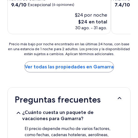
2.0
2.0
9.4
7.4
9.4/10
7.4/10
Excepcional
Bu
(6 opiniones)
de
de
estrellas
estrellas
$24 por noche
10,
10,
Excepcional,
Bueno,
El
$24 en total
(6
(3
precio
30 ago. - 31 ago.
opiniones)
opiniones)
actual
es
de
Precio
Precio más bajo por noche encontrado en las últimas 24 horas, con base
$24
en una estancia de 1 noche para 2 adultos. Los precios y la disponibilidad
más
están sujetos a cambios. Aplican términos adicionales.
bajo
por
noche
Ver todas las propiedades en Gamarra
encontrado
en
las
últimas
24
Preguntas frecuentes
horas,
con
base
¿Cuánto cuesta un paquete de
en
vacaciones para Gamarra?
una
estancia
El precio depende mucho de varios factores,
de
como fechas, cadenas hoteleras, aerolíneas,