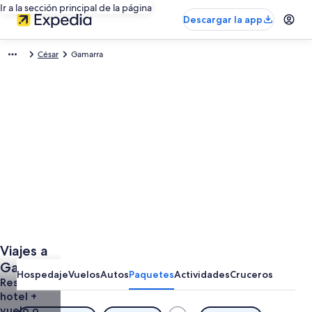
Ir a la sección principal de la página
Descargar la app
César
Gamarra
Viajes a
Gamarra
Hospedaje
Vuelos
Autos
Paquetes
Actividades
Cruceros
Todo
Reserva un
hotel +
Incluido
vuelo o