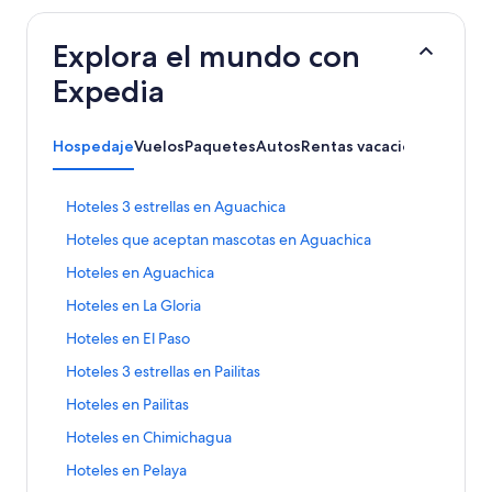
Explora el mundo con
Expedia
Hospedaje
Vuelos
Paquetes
Autos
Rentas vacacionales
E
Hoteles 3 estrellas en Aguachica
n
E
Hoteles que aceptan mascotas en Aguachica
l
n
a
E
Hoteles en Aguachica
l
c
n
a
e
E
Hoteles en La Gloria
l
c
p
n
a
e
E
Hoteles en El Paso
a
l
c
p
n
r
a
e
E
Hoteles 3 estrellas en Pailitas
a
l
a
c
p
n
r
a
a
e
E
Hoteles en Pailitas
a
l
a
c
b
p
n
r
a
a
e
E
Hoteles en Chimichagua
r
a
l
a
c
b
p
n
i
r
a
a
e
E
Hoteles en Pelaya
r
a
l
r
a
c
b
p
n