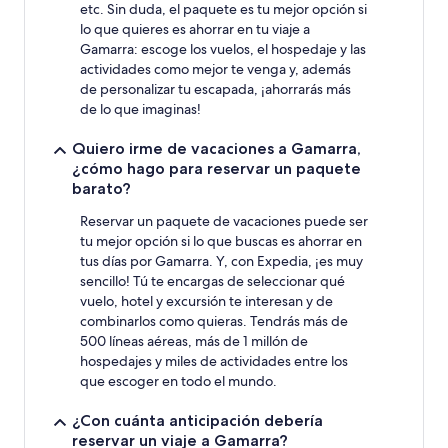
1
etc. Sin duda, el paquete es tu mejor opción si
noche
lo que quieres es ahorrar en tu viaje a
para
Gamarra: escoge los vuelos, el hospedaje y las
2
actividades como mejor te venga y, además
adultos.
de personalizar tu escapada, ¡ahorrarás más
Los
precios
de lo que imaginas!
y
la
Quiero irme de vacaciones a Gamarra,
disponibilidad
¿cómo hago para reservar un paquete
están
barato?
sujetos
a
Reservar un paquete de vacaciones puede ser
cambios.
tu mejor opción si lo que buscas es ahorrar en
Aplican
tus días por Gamarra. Y, con Expedia, ¡es muy
términos
sencillo! Tú te encargas de seleccionar qué
adicionales.
vuelo, hotel y excursión te interesan y de
combinarlos como quieras. Tendrás más de
500 líneas aéreas, más de 1 millón de
hospedajes y miles de actividades entre los
que escoger en todo el mundo.
¿Con cuánta anticipación debería
reservar un viaje a Gamarra?