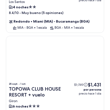
precio hace 1 día
Los Santos
Propiedad
4 noches
de
-
Muy bueno (5 opiniones)
8.4/10
2.0
Redondo
•
Miami (MIA) - Bucaramanga (BGA)
estrellas
MIA - BGA
•
1 escala
BGA - MIA
•
1 escala
TOPOWA CLUB HOUSE RESORT
$1,431
25 sept. - 1 oct.
$1,749
TOPOWA CLUB HOUSE
por persona
precio hace 1 día
RESORT + vuelo
Giron
Propiedad
6 noches