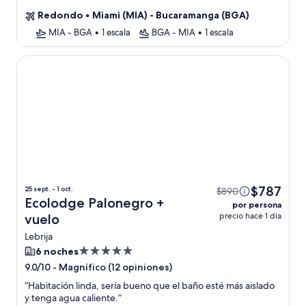
de
Redondo
•
Miami (MIA) - Bucaramanga (BGA)
3.0
estrellas
MIA - BGA
•
1 escala
BGA - MIA
•
1 escala
Ecolodge Palonegro
$787
25 sept. - 1 oct.
$890
Ecolodge Palonegro +
por persona
precio hace 1 día
vuelo
Lebrija
Propiedad
6 noches
de
-
Magnífico (12 opiniones)
9.0/10
5.0
“
Habitación linda, sería bueno que el baño esté más aislado
estrellas
y tenga agua caliente.
”