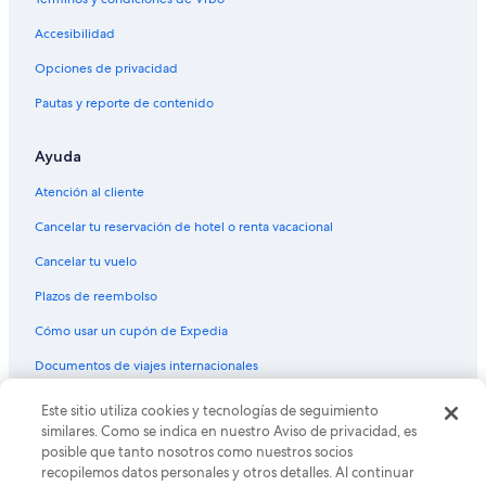
Vacaciones solo para adultos en Centro de Orlando
Accesibilidad
Walt Disney World Resort en Centro de Orlando
Opciones de privacidad
Wyndham Hotels en Centro de Orlando
Pautas y reporte de contenido
Hoteles en Centro de Orlando
Hoteles cerca de Parque temático Universal Studios FloridaTM
Ayuda
Hoteles cerca de City Arts Factory
Atención al cliente
Casas de huéspedes en Condado de Orange
Cancelar tu reservación de hotel o renta vacacional
Casas vacacionales en Condado de Orange
Cancelar tu vuelo
Resorts en Condado de Orange
Plazos de reembolso
Apartamentos en Condado de Orange
Cómo usar un cupón de Expedia
Moteles en Condado de Orange
Hoteles baratos en Condado de Orange
Documentos de viajes internacionales
Hoteles en Condado de Orange
Este sitio utiliza cookies y tecnologías de seguimiento
© 2026 Expedia, Inc., una empresa de Expedia Group. Todos los
derechos reservados. Expedia y el logo de Expedia son marcas
Hoteles cerca de Pabellón de deportes Amway Center
similares. Como se indica en nuestro Aviso de privacidad, es
registradas o marcas comerciales de Expedia, Inc. CST# 2029030-50.
posible que tanto nosotros como nuestros socios
recopilemos datos personales y otros detalles. Al continuar