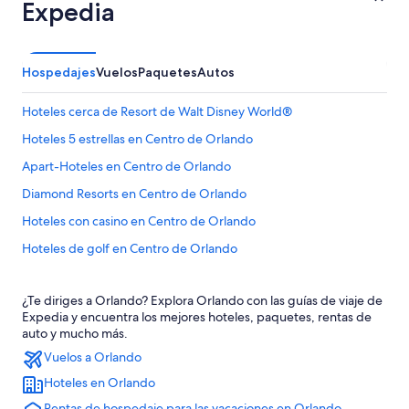
Expedia
Hospedajes
Vuelos
Paquetes
Autos
Hoteles cerca de Resort de Walt Disney World®
Hoteles 5 estrellas en Centro de Orlando
Apart-Hoteles en Centro de Orlando
Diamond Resorts en Centro de Orlando
Hoteles con casino en Centro de Orlando
Hoteles de golf en Centro de Orlando
Hoteles con spa en Centro de Orlando
¿Te diriges a Orlando? Explora Orlando con las guías de viaje de
Hoteles para ir de compras en Centro de Orlando
Expedia y encuentra los mejores hoteles, paquetes, rentas de
Hoteles de lujo en Centro de Orlando
auto y mucho más.
Vuelos a Orlando
Hoteles de negocios en Centro de Orlando
Hoteles en Orlando
Hoteles en la playa en Centro de Orlando
Rentas de hospedaje para las vacaciones en Orlando