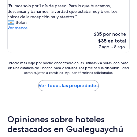
de
estrellas
“
“Fuimos solo por 1 día de paseo. Para lo que buscamos,
10,
F
descansar y bañarnos, la verdad que estaba muy bien. Los
Bueno,
u
chicos de la recepción muy atentos.”
(89
i
Belén
opiniones)
m
Ver menos
o
$35 por noche
s
El
$35 en total
s
precio
7 ago. - 8 ago.
o
actual
l
es
o
de
Precio
Precio más bajo por noche encontrado en las últimas 24 horas, con base
p
$35
en una estancia de 1 noche para 2 adultos. Los precios y la disponibilidad
más
o
están sujetos a cambios. Aplican términos adicionales.
bajo
r
por
1
noche
Ver todas las propiedades
d
encontrado
í
en
a
las
d
últimas
e
24
p
Opiniones sobre hoteles
horas,
a
con
s
destacados en Gualeguaychú
base
e
en