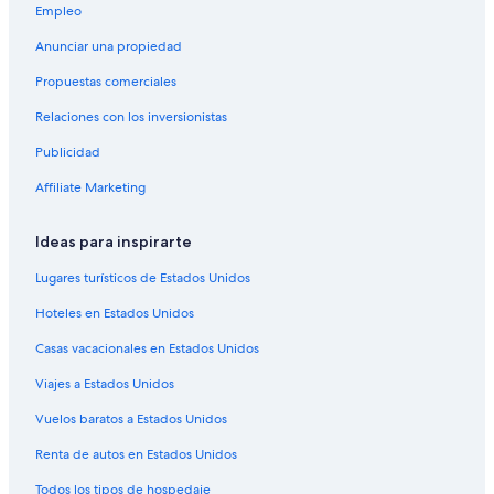
n
Empleo
Apart-Hoteles en Colón
s
a
Anunciar una propiedad
Cabañas en Colón
r
Propuestas comerciales
y
Casas de huéspedes en Colón
b
Relaciones con los inversionistas
Hoteles con spa en Colón
a
ñ
Publicidad
Hoteles de lujo en Colón
a
r
Hoteles en la playa en Colón
Affiliate Marketing
n
Hoteles con desayuno incluido en Colón
o
Ideas para inspirarte
s
Hoteles con alberca en Colón
,
Lugares turísticos de Estados Unidos
l
Hoteles con sauna en Colón
a
Hoteles en Estados Unidos
Hoteles que aceptan mascotas en Colón
v
e
Casas vacacionales en Estados Unidos
Hoteles en Colón
r
d
Viajes a Estados Unidos
Hoteles en Ibicuy
a
Hoteles en Caseros
Vuelos baratos a Estados Unidos
d
q
Hoteles cerca de Molino Forclaz
Renta de autos en Estados Unidos
u
e
Hoteles cerca de Playa de la isla Cambacua
Todos los tipos de hospedaje