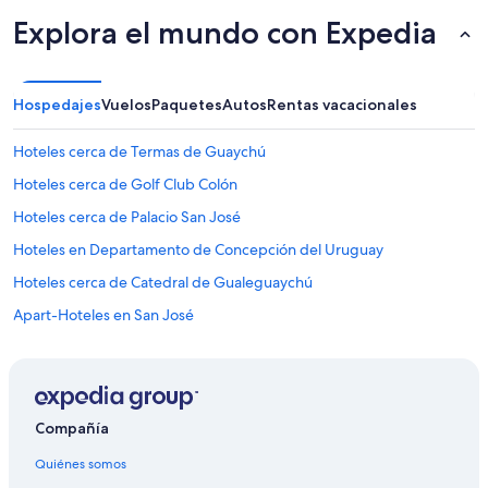
o
una
.
Explora el mundo con Expedia
estancia
P
de
a
1
r
noche
a
Hospedajes
Vuelos
Paquetes
Autos
Rentas vacacionales
para
l
2
o
adultos.
Hoteles cerca de Termas de Guaychú
q
Los
u
Hoteles cerca de Golf Club Colón
precios
e
y
Hoteles cerca de Palacio San José
b
la
u
disponibilidad
Hoteles en Departamento de Concepción del Uruguay
s
están
c
Hoteles cerca de Catedral de Gualeguaychú
sujetos
a
a
Apart-Hoteles en San José
m
cambios.
o
Aplican
Apartamentos en San José
s
términos
,
Hoteles con alberca en San José
adicionales.
d
Hoteles en San José
e
Compañía
s
Hoteles 3 estrellas en Colón
c
Quiénes somos
a
Hoteles 4 estrellas en Colón