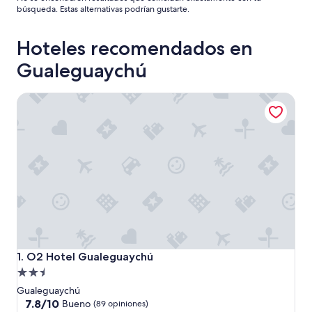
búsqueda. Estas alternativas podrían gustarte.
Hoteles recomendados en
Gualeguaychú
O2 Hotel Gualeguaychú
O2 Hotel Gualeguaychú
1. O2 Hotel Gualeguaychú
Propiedad
de
Gualeguaychú
2.5
7.8
7.8/10
Bueno
(89 opiniones)