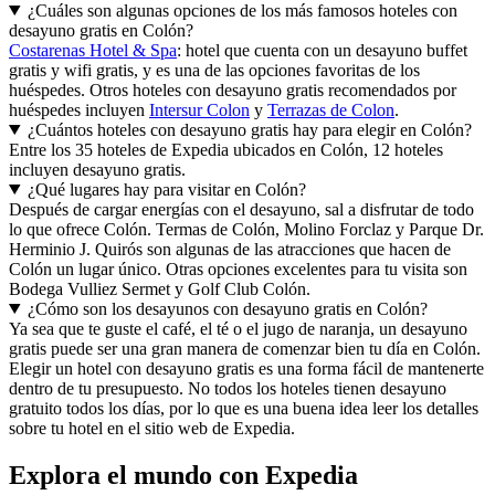
¿Cuáles son algunas opciones de los más famosos hoteles con
desayuno gratis en Colón?
Costarenas Hotel & Spa
: hotel que cuenta con un desayuno buffet
gratis y wifi gratis, y es una de las opciones favoritas de los
huéspedes. Otros hoteles con desayuno gratis recomendados por
huéspedes incluyen
Intersur Colon
y
Terrazas de Colon
.
¿Cuántos hoteles con desayuno gratis hay para elegir en Colón?
Entre los 35 hoteles de Expedia ubicados en Colón, 12 hoteles
incluyen desayuno gratis.
¿Qué lugares hay para visitar en Colón?
Después de cargar energías con el desayuno, sal a disfrutar de todo
lo que ofrece Colón. Termas de Colón, Molino Forclaz y Parque Dr.
Herminio J. Quirós son algunas de las atracciones que hacen de
Colón un lugar único. Otras opciones excelentes para tu visita son
Bodega Vulliez Sermet y Golf Club Colón.
¿Cómo son los desayunos con desayuno gratis en Colón?
Ya sea que te guste el café, el té o el jugo de naranja, un desayuno
gratis puede ser una gran manera de comenzar bien tu día en Colón.
Elegir un hotel con desayuno gratis es una forma fácil de mantenerte
dentro de tu presupuesto. No todos los hoteles tienen desayuno
gratuito todos los días, por lo que es una buena idea leer los detalles
sobre tu hotel en el sitio web de Expedia.
Explora el mundo con Expedia