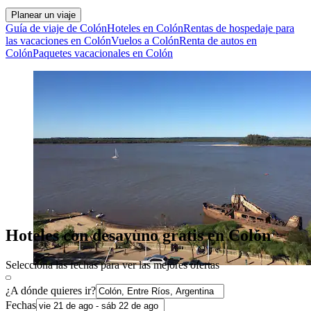
Planear un viaje
Guía de viaje de Colón
Hoteles en Colón
Rentas de hospedaje para
las vacaciones en Colón
Vuelos a Colón
Renta de autos en
Colón
Paquetes vacacionales en Colón
Hoteles con desayuno gratis en Colón
Selecciona las fechas para ver las mejores ofertas
¿A dónde quieres ir?
Fechas