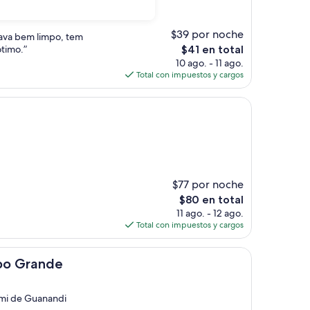
$39 por noche
ava bem limpo, tem
El
timo.”
$41 en total
precio
10 ago. - 11 ago.
actual
Total con impuestos y cargos
es
de
$41
$77 por noche
El
$80 en total
precio
11 ago. - 12 ago.
actual
Total con impuestos y cargos
es
de
de
$80
mpo Grande
mi de Guanandi