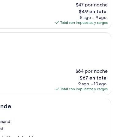
$47 por noche
El
$49 en total
precio
8 ago. - 9 ago.
actual
Total con impuestos y cargos
es
de
$49
$64 por noche
El
$67 en total
precio
9 ago. - 10 ago.
actual
Total con impuestos y cargos
es
de
$67
ande
anandi
s)