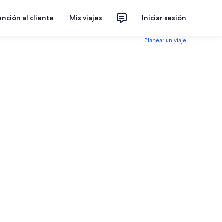
nción al cliente
Mis viajes
Iniciar sesión
Planear un viaje