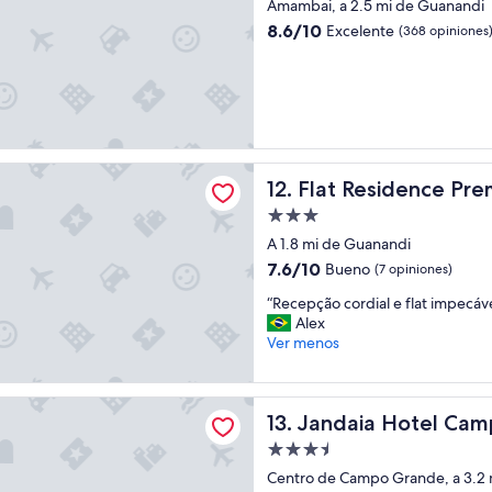
de
n
Amambai, a 2.5 mi de Guanandi
3.5
d
8.6
8.6/10
Excelente
(368 opiniones
o
estrellas
de
h
10,
i
Excelente,
c
(368
e
opiniones)
e
l
sidence Premium Apart Hotel
c
Flat Residence Premium Apa
12. Flat Residence Pr
h
Propiedad
e
de
c
A 1.8 mi de Guanandi
k
3.0
7.6
7.6/10
Bueno
(7 opiniones)
i
estrellas
de
n
“
“Recepção cordial e flat impecáve
10,
n
R
Alex
Bueno,
o
e
Ver menos
(7
f
c
opiniones)
u
e
e
p
 Hotel Campo Grande
Jandaia Hotel Campo Gran
a
13. Jandaia Hotel Ca
ç
m
ã
Propiedad
a
o
de
Centro de Campo Grande, a 3.2 
b
c