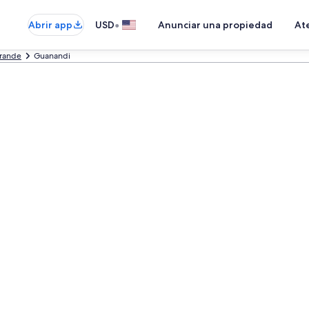
•
Abrir app
USD
Anunciar una propiedad
Ate
rande
Guanandi