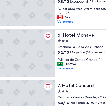
3.0
o
9.8
9.8/10
Excepcional
(52 opinione
e
estrellas
de
s
“
“Great breakfast. Warm, solicitou
10,
t
G
rooms.”
Excepcional,
a
r
Dror
(52
v
e
Ver menos
opiniones)
a
a
b
t
ohave
e
b
Hotel Mohave
6. Hotel Mohave
m
r
Propiedad
l
e
de
i
a
Amambai, a 2.5 mi de Guanandi
3.0
m
k
9.2
9.2/10
Magnífico
(28 opiniones)
p
f
estrellas
de
“
o
a
“Melhor de Campo Grande.”
10,
M
,
s
Gustavo
Magnífico,
e
t
t
Ver menos
(28
l
e
.
opiniones)
h
m
W
o
g
a
oncord
Hotel Concord
7. Hotel Concord
r
a
r
d
r
m
Propiedad
e
a
,
de
Centro de Campo Grande, a 2.9 
C
g
s
3.0
a
e
o
8.8
8.8/10
Excelente
(161 opiniones)