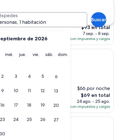
éspedes
Buscar
$88 por noche
ersonas, 1 habitación
El
$93 en total
precio
7 sep. - 8 sep.
septiembre de 2026
actual
Total con impuestos y cargos
es
de
martes
miércoles
jueves
viernes
sábado
domingo
mié.
jue.
vie.
sáb.
dom.
$93
2
3
4
5
6
)
$66 por noche
9
10
11
12
13
El
$69 en total
precio
24 ago. - 25 ago.
16
17
18
19
20
actual
Total con impuestos y cargos
es
de
23
24
25
26
27
$69
30