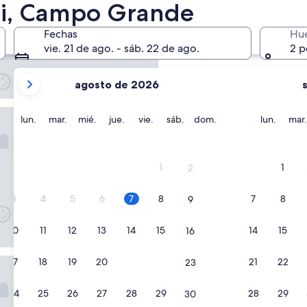
i, Campo Grande
Propiedad
de
A 3.6 mi de Guanandi
Fechas
Hu
3.5
vie. 21 de ago. - sáb. 22 de ago.
2 p
estrellas
tus
agosto de 2026
meses
actuales
ark Hotel
son
lunes
martes
miércoles
jueves
viernes
sábado
domingo
lunes
lun.
mar.
mié.
jue.
vie.
sáb.
dom.
lun.
mar.
Indaiá Park Hotel
2. Indaiá Park Hotel
August
Propiedad
2026
de
Amambai, a 2.4 mi de Guanandi
y
1
1
2
3.5
9.2
9.2/10
Magnífico
September
(845 opiniones
estrellas
de
2026.
10,
3
4
5
6
7
8
7
8
9
Magnífico,
(845
10
11
12
13
14
15
14
15
16
opiniones)
NORTE SUL
17
18
19
20
21
22
21
22
23
HOTEL NORTE SUL
3. HOTEL NORTE SUL
Propiedad
24
25
26
27
28
29
28
29
30
de
Jockey Club, a 2 mi de Guanandi