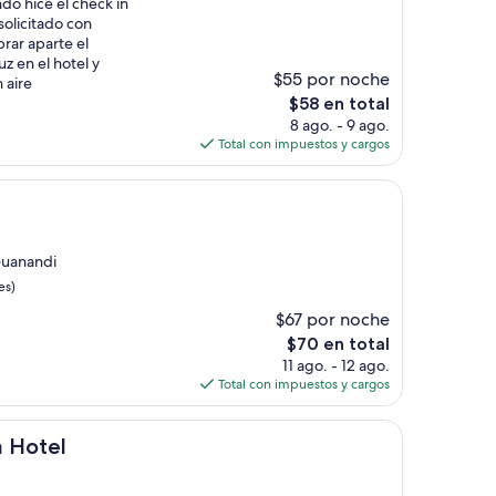
do hice el check in
olicitado con
rar aparte el
uz en el hotel y
$55 por noche
n aire
El
$58 en total
precio
8 ago. - 9 ago.
actual
Total con impuestos y cargos
es
de
$58
Guanandi
es)
$67 por noche
El
$70 en total
precio
11 ago. - 12 ago.
actual
Total con impuestos y cargos
es
de
$70
a Hotel