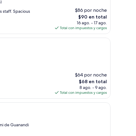
s)
$86 por noche
s staff. Spacious
El
$90 en total
precio
16 ago. - 17 ago.
actual
Total con impuestos y cargos
es
de
$90
$64 por noche
El
$68 en total
precio
8 ago. - 9 ago.
actual
Total con impuestos y cargos
es
de
$68
mi de Guanandi