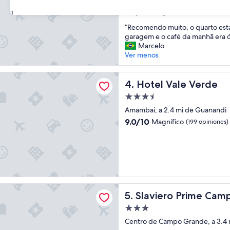
3.0
9.0
9.0/10
Magnífico
(4 opiniones)
31
estrellas
de
“
“Recomendo muito, o quarto est
10,
R
garagem e o café da manhã era ó
Magnífico,
e
Marcelo
(4
c
Ver menos
opiniones)
o
m
le Verde
e
Hotel Vale Verde
4. Hotel Vale Verde
n
Propiedad
d
de
o
Amambai, a 2.4 mi de Guanandi
3.5
m
9.0
9.0/10
Magnífico
(199 opiniones)
u
estrellas
de
i
10,
t
Magnífico,
o
(199
,
opiniones)
o
q
o Prime Campo Grande
u
Slaviero Prime Campo Gran
5. Slaviero Prime Ca
a
Propiedad
r
de
t
Centro de Campo Grande, a 3.4 