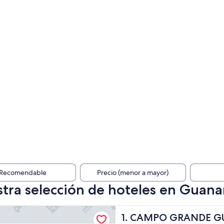
Recomendable
Precio (menor a mayor)
tra selección de hoteles en Guana
GRANDE GUEST FLAT HOUSE
CAMPO GRANDE GUEST FL
1. CAMPO GRANDE G