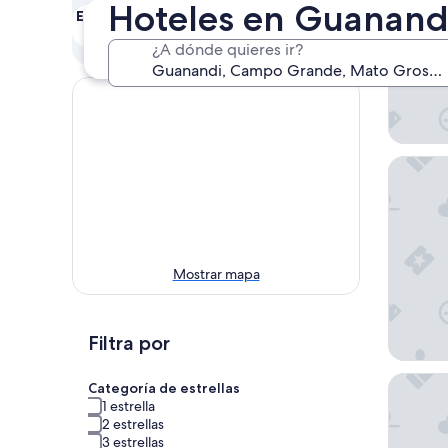
Hoteles en Guanand
Este fin de semana
Próximo fin de
semana
7 ago. - 9 ago.
¿A dónde quieres ir?
14 ago. - 16 ago.
Indaiá P
Mostrar mapa
Filtra por
HOTEL 
Categoría de estrellas
1 estrella
2 estrellas
3 estrellas