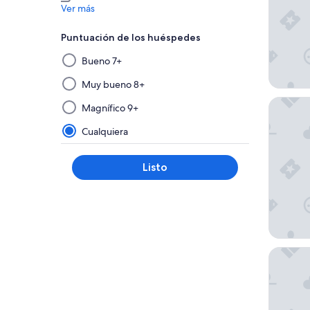
Ver más
Puntuación de los huéspedes
Al
Bueno 7+
seleccionar
y
Muy bueno 8+
aplicar
Hotel Va
Magnífico 9+
un
filtro
Cualquiera
de
este
Listo
grupo,
los
resultados
se
actualizarán
en
Slavier
una
nueva
página.