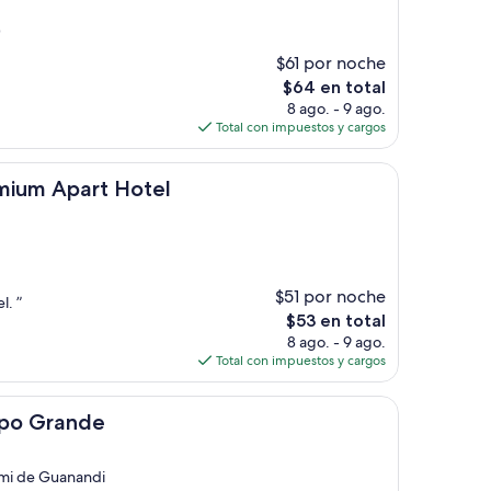
)
$61 por noche
El
$64 en total
precio
8 ago. - 9 ago.
actual
Total con impuestos y cargos
es
de
rt Hotel
$64
emium Apart Hotel
$51 por noche
l. ”
El
$53 en total
precio
8 ago. - 9 ago.
actual
Total con impuestos y cargos
es
de
de
$53
mpo Grande
mi de Guanandi