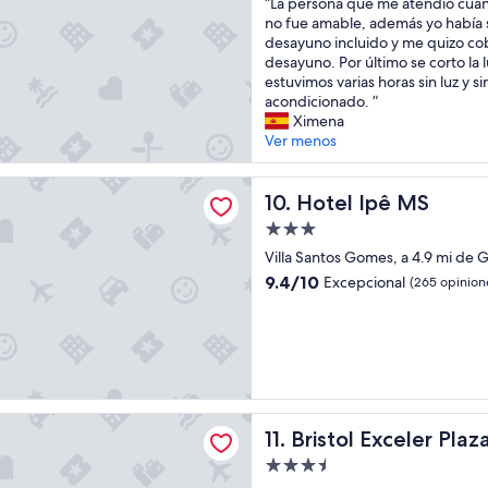
“
“La persona que me atendio cuan
m
10,
L
no fue amable, además yo había s
s
Muy
a
desayuno incluido y me quizo cob
.
bueno,
p
desayuno. Por último se corto la l
”
(734
e
estuvimos varias horas sin luz y si
opiniones)
r
acondicionado. ”
s
Ximena
o
Ver menos
n
a
pê MS
q
Hotel Ipê MS
10. Hotel Ipê MS
u
Propiedad
e
de
m
Villa Santos Gomes, a 4.9 mi de 
3.0
e
9.4
9.4/10
Excepcional
(265 opinion
a
estrellas
de
t
10,
e
Excepcional,
n
(265
d
opiniones)
i
o
Exceler Plaza Hotel
c
Bristol Exceler Plaza Hotel
11. Bristol Exceler Plaz
u
Propiedad
a