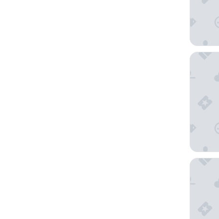
Brumado
Novote