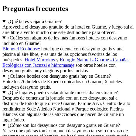
Preguntas frecuentes
¿Qué tal es viajar a Guarne?
Aprovecha el desayuno gratuito de tu hotel en Guarne, y luego sal al
aire libre a ver lo mucho que este destino tiene para ofrecer.
¿Cuáles son algunos de los más famosos hoteles con desayuno
incluido en Guarne?
Biohotel Ecohouse
: hotel que cuenta con desayuno gratis y una
piscina al aire libre, y es una de las opciones favoritas de los
huéspedes.
Hotel Marrokos
y
Refugio Natural - Guarne - Cabañas
Ecológicas con Jacuzzi e hidromasaje
son otros hoteles con
desayuno gratis muy elegidos por los turistas.
¿Cuántos hoteles con desayuno gratis hay en Guarne?
Entre los 76 hoteles de Expedia ubicados en Guarne, 6 hoteles
incluyen desayuno gratis.
¿Qué lugares puedo visitar durante mi estadía en Guarne?
Después de comenzar la jornada con un rico desayuno, sal a
disfrutar de todo lo que ofrece Guarne. Parque Arvi, Centro de alto
rendimiento Sede Atlético Nacional y Parque ecológico Piedras
Blancas son algunas de las atracciones que hacen de Guarne un
lugar único.
¿Cómo son los desayunos con desayuno gratis en Guarne?
Ya sea que quieras tomar un buen desayuno o tan solo un vaso de