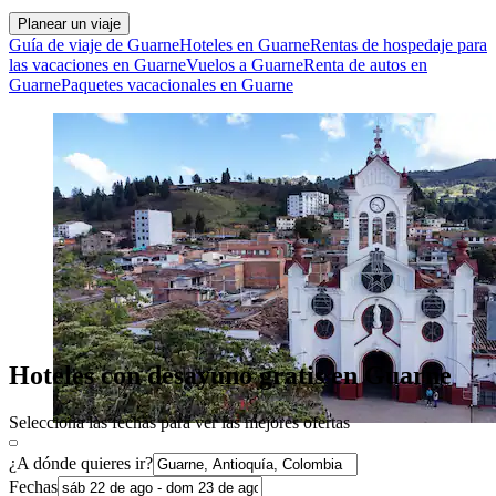
Planear un viaje
Guía de viaje de Guarne
Hoteles en Guarne
Rentas de hospedaje para
las vacaciones en Guarne
Vuelos a Guarne
Renta de autos en
Guarne
Paquetes vacacionales en Guarne
Hoteles con desayuno gratis en Guarne
Selecciona las fechas para ver las mejores ofertas
¿A dónde quieres ir?
Fechas