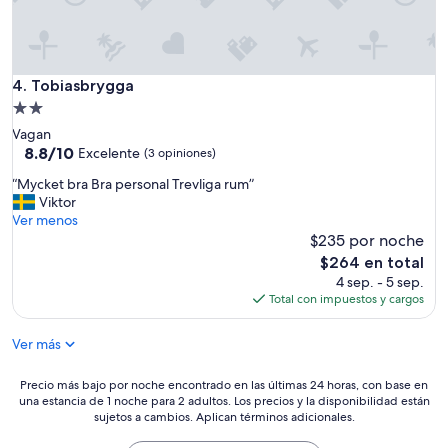
i
l
o
y
l
Tobiasbrygga
4. Tobiasbrygga
a
Propiedad
c
de
Vagan
a
2.0
8.8
8.8/10
b
Excelente
(3 opiniones)
de
a
estrellas
“
“Mycket bra Bra personal Trevliga rum”
10,
ñ
M
Viktor
Excelente,
a
y
Ver menos
(3
e
c
$235 por noche
opiniones)
s
k
c
El
$264 en total
e
u
precio
4 sep. - 5 sep.
t
r
actual
Total con impuestos y cargos
b
i
es
r
o
de
Ver más
a
s
$264
B
a
r
Precio
Precio más bajo por noche encontrado en las últimas 24 horas, con base en
p
a
una estancia de 1 noche para 2 adultos. Los precios y la disponibilidad están
más
e
p
sujetos a cambios. Aplican términos adicionales.
bajo
r
e
por
o