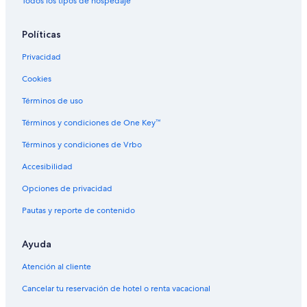
Todos los tipos de hospedaje
t
Hoteles en Svolvaer
i
l
Hoteles en Napp
Políticas
i
Hoteles en Vagan
z
Privacidad
a
Hoteles en Hamnøya
r
Cookies
l
Hoteles en Fredvang
Términos de uso
a
Hoteles en Sennesvik
.
Términos y condiciones de One Key™
L
a
Términos y condiciones de Vrbo
d
u
Accesibilidad
c
h
Opciones de privacidad
a
Pautas y reporte de contenido
p
e
g
Ayuda
a
d
Atención al cliente
a
a
Cancelar tu reservación de hotel o renta vacacional
l