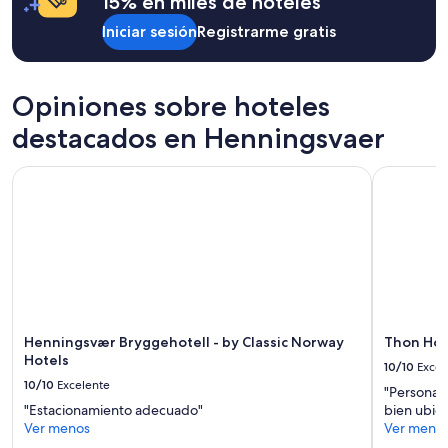
15% en miles de hoteles
a
a
cambios.
b
Iniciar sesión
Registrarme gratis
Aplican
o
términos
e
adicionales.
s
Opiniones sobre hoteles
m
u
destacados en Henningsvaer
y
p
Henningsvær Bryggehotell - by Classic Norway Hotels
Thon Hote
e
q
u
e
ñ
o
y
l
a
p
Henningsvær Bryggehotell - by Classic Norway
Thon Hot
i
Hotels
10/10
Excel
c
10/10
Excelente
a
"Personal
r
"Estacionamiento adecuado"
bien ubic
i
Ver menos
Ver meno
d