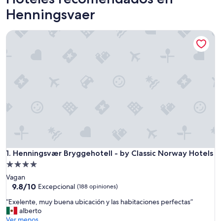
Henningsvaer
Henningsvær Bryggehotell - by Classic Norway Hotels
Henningsvær Bryggehotell - by Classic Norway Hotels
1. Henningsvær Bryggehotell - by Classic Norway Hotels
Propiedad
de
Vagan
4.0
9.8
9.8/10
Excepcional
(188 opiniones)
de
estrellas
“
“Exelente, muy buena ubicación y las habitaciones perfectas”
10,
E
alberto
Excepcional,
x
Ver menos
(188