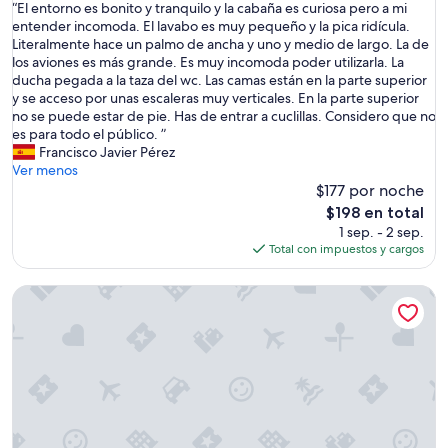
“
“El entorno es bonito y tranquilo y la cabaña es curiosa pero a mi
10,
E
entender incomoda. El lavabo es muy pequeño y la pica ridícula.
Excelente,
l
Literalmente hace un palmo de ancha y uno y medio de largo. La de
(88
e
los aviones es más grande. Es muy incomoda poder utilizarla. La
opiniones)
n
ducha pegada a la taza del wc. Las camas están en la parte superior
t
y se acceso por unas escaleras muy verticales. En la parte superior
o
no se puede estar de pie. Has de entrar a cuclillas. Considero que no
r
es para todo el público. ”
n
Francisco Javier Pérez
o
Ver menos
e
$177 por noche
s
El
$198 en total
b
precio
1 sep. - 2 sep.
o
actual
Total con impuestos y cargos
n
es
i
de
Tobiasbrygga
t
$198
o
y
t
r
a
n
q
u