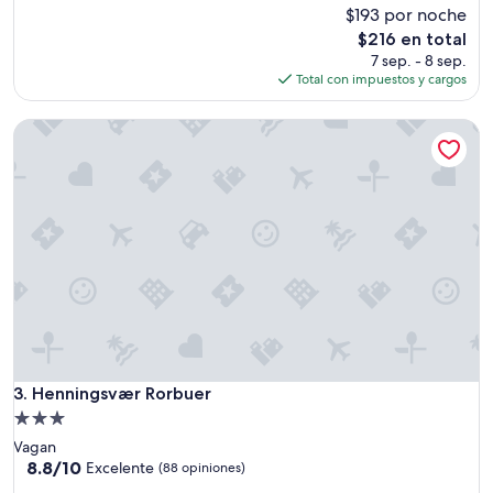
$193 por noche
10,
l
Magnífico,
a
El
$216 en total
(91
s
precio
7 sep. - 8 sep.
opiniones)
h
actual
Total con impuestos y cargos
a
es
b
de
Henningsvær Rorbuer
i
$216
t
a
c
i
o
n
e
s
p
e
r
f
Henningsvær Rorbuer
3. Henningsvær Rorbuer
e
c
Propiedad
t
de
Vagan
a
3.0
8.8
8.8/10
Excelente
(88 opiniones)
s
de
estrellas
”