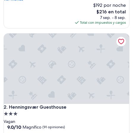
e
$192 por noche
opiniones)
l
El
$216 en total
e
precio
7 sep. - 8 sep.
n
actual
Total con impuestos y cargos
t
es
e
de
Henningsvær Guesthouse
,
$216
m
u
y
b
u
e
n
a
u
b
i
c
a
Henningsvær Guesthouse
2. Henningsvær Guesthouse
c
Propiedad
i
de
Vagan
ó
3.0
9.0
9.0/10
n
Magnífico
(91 opiniones)
de
y
estrellas