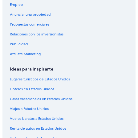
r
Campings en Lofoten
Empleo
a
n
Apart-Hoteles en Lofoten
Anunciar una propiedad
d
Hoteles de golf en Lofoten
e
Propuestas comerciales
.
Hoteles con spa en Lofoten
E
Relaciones con los inversionistas
s
Hoteles de ski en Lofoten
Publicidad
m
Hoteles familiares en Lofoten
u
Affiliate Marketing
y
Hoteles con sauna en Lofoten
i
n
Hoteles con vista en Lofoten
Ideas para inspirarte
c
Hoteles en la naturaleza en Lofoten
o
Lugares turísticos de Estados Unidos
m
Hoteles en Lofoten
Hoteles en Estados Unidos
o
d
Lodges en Lofoten
Casas vacacionales en Estados Unidos
a
Hoteles en Gimsoy
p
Viajes a Estados Unidos
o
Hoteles en Valberg
d
Vuelos baratos a Estados Unidos
e
Hostales en Svolvaer
r
Renta de autos en Estados Unidos
Hoteles para ir de compras en Svolvaer
u