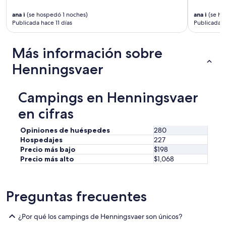
í
ana i
(se hospedó 1 noches)
ana i
(se ho
c
Publicada hace 11 días
Publicada h
u
l
a
Más información sobre
.
L
Henningsvaer
i
t
e
Campings en Henningsvaer
r
a
en cifras
l
m
Opiniones de huéspedes
280
e
Hospedajes
227
n
Precio más bajo
$198
t
Precio más alto
$1,068
e
h
a
c
Preguntas frecuentes
e
u
n
¿Por qué los campings de Henningsvaer son únicos?
p