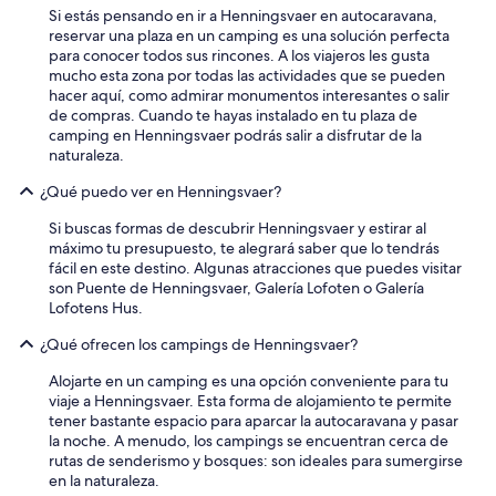
Si estás pensando en ir a Henningsvaer en autocaravana,
a
reservar una plaza en un camping es una solución perfecta
l
para conocer todos sus rincones. A los viajeros les gusta
m
mucho esta zona por todas las actividades que se pueden
o
hacer aquí, como admirar monumentos interesantes o salir
d
de compras. Cuando te hayas instalado en tu plaza de
e
camping en Henningsvaer podrás salir a disfrutar de la
a
naturaleza.
n
c
¿Qué puedo ver en Henningsvaer?
h
a
Si buscas formas de descubrir Henningsvaer y estirar al
y
máximo tu presupuesto, te alegrará saber que lo tendrás
u
fácil en este destino. Algunas atracciones que puedes visitar
n
son Puente de Henningsvaer, Galería Lofoten o Galería
o
Lofotens Hus.
y
m
¿Qué ofrecen los campings de Henningsvaer?
e
d
Alojarte en un camping es una opción conveniente para tu
i
viaje a Henningsvaer. Esta forma de alojamiento te permite
o
tener bastante espacio para aparcar la autocaravana y pasar
d
la noche. A menudo, los campings se encuentran cerca de
e
rutas de senderismo y bosques: son ideales para sumergirse
l
en la naturaleza.