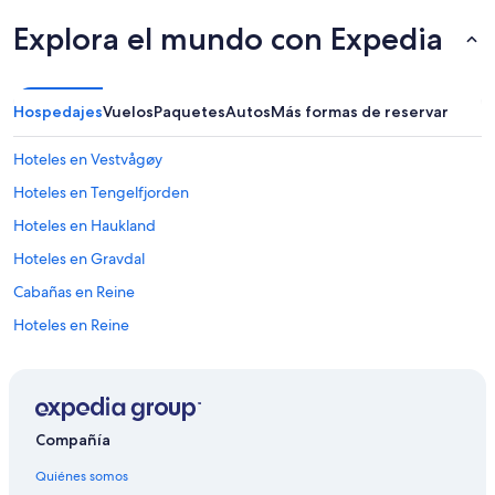
a
r
Explora el mundo con Expedia
g
o
.
L
Hospedajes
Vuelos
Paquetes
Autos
Más formas de reservar
a
d
Hoteles en Vestvågøy
e
l
Hoteles en Tengelfjorden
o
s
Hoteles en Haukland
a
Hoteles en Gravdal
v
i
Cabañas en Reine
o
n
Hoteles en Reine
e
Hoteles en Bostad
s
e
Hoteles cerca de Terminal de trasbordadores Hurtigruten de
s
Stamsund
m
á
Compañía
Hoteles en Flakstad
s
Cabañas en Lofoten
Quiénes somos
g