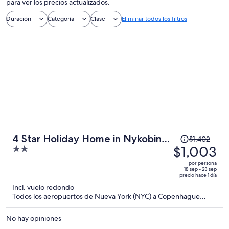
para ver los precios actualizados.
Duración
Categoría
Clase
Eliminar todos los filtros
El
4 Star Holiday Home in Nykobing
$1,402
precio
$1,003
2
Sj
era
out
por persona
de
of
18 sep - 23 sep
precio hace 1 día
$1,402
5
Incl. vuelo redondo
y
Todos los aeropuertos de Nueva York (NYC) a Copenhague
ahora
(CPH)
es
No hay opiniones
de