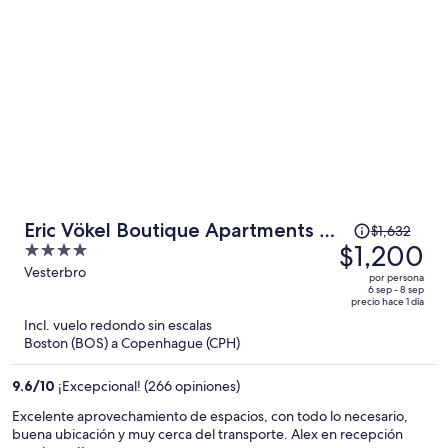
$1,003
por
persona
El
Eric Vökel Boutique Apartments -
$1,632
precio
$1,200
4
Copenhagen Suites
era
out
Vesterbro
por persona
de
of
6 sep - 8 sep
precio hace 1 día
$1,632
5
Incl. vuelo redondo sin escalas
y
Boston (BOS) a Copenhague (CPH)
ahora
es
9.6
/
10
¡Excepcional! (266 opiniones)
de
$1,200
Excelente aprovechamiento de espacios, con todo lo necesario,
buena ubicación y muy cerca del transporte. Alex en recepción
por