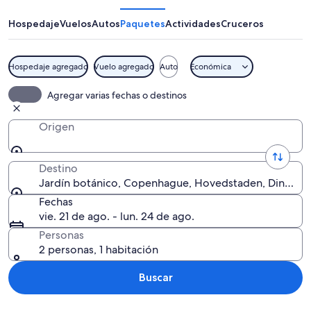
Hospedaje
Vuelos
Autos
Paquetes
Actividades
Cruceros
Hospedaje agregado
Vuelo agregado
Auto
Económica
Un jardín botánico con grandes inverna
Agregar varias fechas o destinos
Origen
Destino
Jardín botánico, Copenhague, Hovedstaden, Dinamar
Fechas
vie. 21 de ago. - lun. 24 de ago.
Personas
2 personas, 1 habitación
Buscar
Explorar mapa