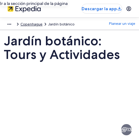
Ir a la sección principal de la página
Descargar la app
Planear un viaje
Copenhague
Jardín botánico
Jardín botánico:
Tours y Actividades
Fotos
de
Jardín
13
botánico