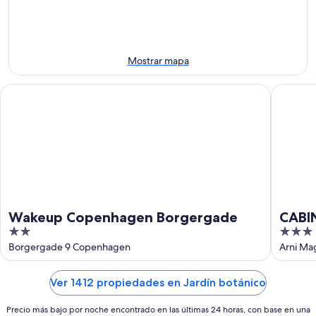
próximo
-
7
fin
8
ago
de
ago
-
semana,
9
14
Mostrar mapa
ago
ago
-
Wakeup Copenhagen Borgergade
CABINN
16
ago
Wakeup Copenhagen Borgergade
CABI
2
3
out
out
Borgergade 9 Copenhagen
Arni Ma
of
of
5
5
Ver 1412 propiedades en Jardín botánico
Precio más bajo por noche encontrado en las últimas 24 horas, con base en una