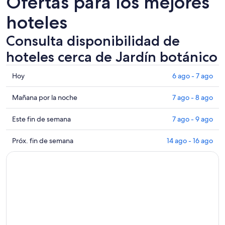
Ofertas para los mejores
hoteles
Consulta disponibilidad de
hoteles cerca de Jardín botánico
Consultar
Hoy
6 ago - 7 ago
los
precios
Consultar
Mañana por la noche
7 ago - 8 ago
cerca
precios
de
cerca
Consultar
Este fin de semana
7 ago - 9 ago
Jardín
de
precios
botánico
Jardín
cerca
Consultar
Próx. fin de semana
14 ago - 16 ago
para
botánico
de
precios
hoy,
para
Jardín
cerca
6
mañana
botánico
de
ago
por
para
Jardín
-
la
este
botánico
7
noche,
fin
para
ago
7
de
el
ago
semana,