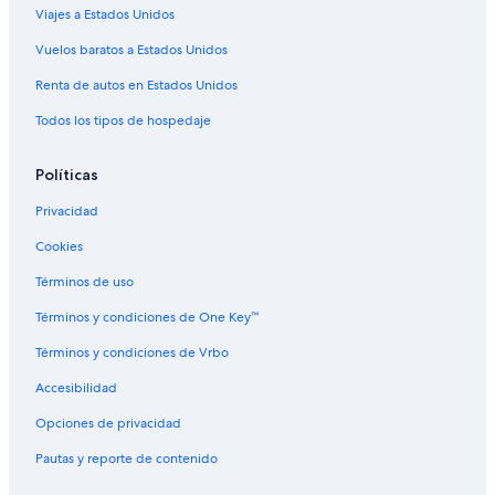
Viajes a Estados Unidos
Apartamentos en Copenhague
Vuelos baratos a Estados Unidos
Hostales en Copenhague
Renta de autos en Estados Unidos
Accor Hotels en Copenhague
Todos los tipos de hospedaje
Cabinn Hotels en Copenhague
Hoteles con casino en Copenhague
Políticas
Hoteles con spa en Copenhague
Privacidad
Hoteles para ir de compras en Copenhague
Cookies
Hoteles todo incluido en Copenhague
Términos de uso
Hoteles de lujo en Copenhague
Términos y condiciones de One Key™
Hoteles en la playa en Copenhague
Términos y condiciones de Vrbo
Hoteles históricos en Copenhague
Accesibilidad
Hoteles baratos en Copenhague
Hoteles boutique en Copenhague
Opciones de privacidad
Hoteles con aire acondicionado en Copenhague
Pautas y reporte de contenido
Hoteles con cocina en Copenhague