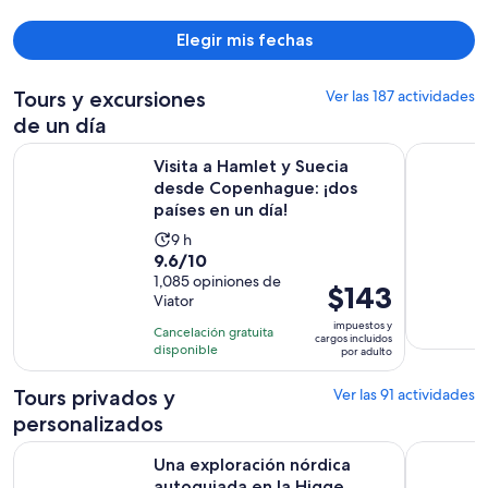
$1,422
por
Elegir mis fechas
persona
Tours y excursiones
Ver las 187 actividades
de un día
Visita a Hamlet y Suecia desde Copenhague: ¡dos países en u
Tour clási
Visita a Hamlet y Suecia
desde Copenhague: ¡dos
países en un día!
La
9 h
9.6
9.6/10
actividad
de
1,085 opiniones de
dura
El
$143
Viator
10
9
precio
con
impuestos y
horas
Cancelación gratuita
es
cargos incluidos
1085
disponible
por adulto
de
opiniones
$143.
Tours privados y
Ver las 91 actividades
por
personalizados
adulto
Una exploración nórdica autoguiada en la Higge Oculta d
Copenhague
Una exploración nórdica
autoguiada en la Higge