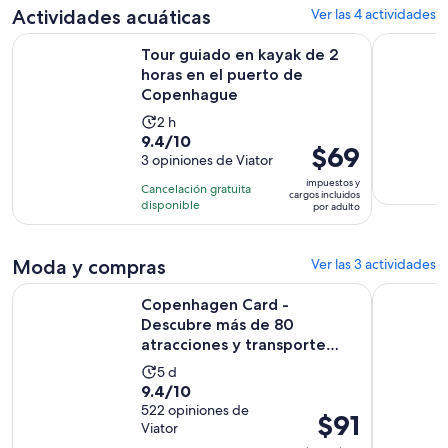
$39.
Actividades acuáticas
Ver las 4 actividades
por
Tour guiado en kayak de 2 horas en el puerto de Copenhag
Tour noct
persona
Tour guiado en kayak de 2
horas en el puerto de
Copenhague
La
2 h
9.4
9.4/10
actividad
El
$69
de
3 opiniones de Viator
dura
precio
10
2
impuestos y
Cancelación gratuita
es
cargos incluidos
con
horas
disponible
por adulto
de
3
$69.
opiniones
por
Moda y compras
Ver las 3 actividades
adulto
Copenhagen Card - Descubre más de 80 atracciones y trans
Fotógrafo 
Copenhagen Card -
Descubre más de 80
atracciones y transporte
público
La
5 d
9.4
9.4/10
actividad
de
522 opiniones de
dura
El
$91
Viator
10
5
precio