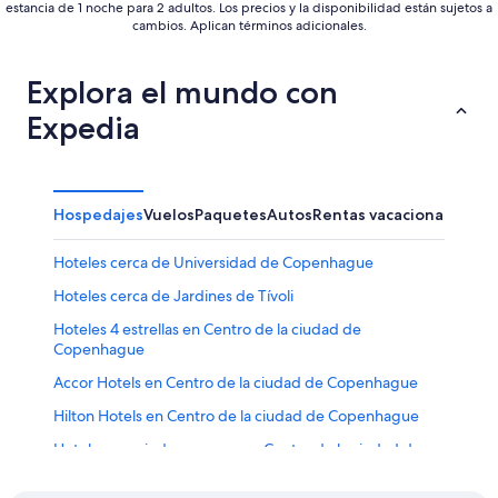
estancia de 1 noche para 2 adultos. Los precios y la disponibilidad están sujetos a
cambios. Aplican términos adicionales.
Explora el mundo con
Expedia
Hospedajes
Vuelos
Paquetes
Autos
Rentas vacacionales
Otr
Hoteles cerca de Universidad de Copenhague
Hoteles cerca de Jardines de Tívoli
Hoteles 4 estrellas en Centro de la ciudad de
Copenhague
Accor Hotels en Centro de la ciudad de Copenhague
Hilton Hotels en Centro de la ciudad de Copenhague
Hoteles para ir de compras en Centro de la ciudad de
Copenhague