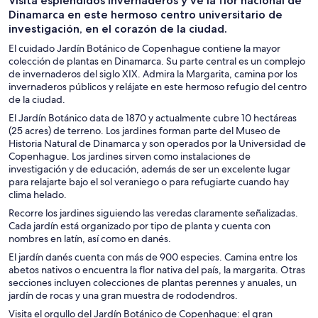
Visita espléndidos invernaderos y ve la flor nacional de
un día
personalizados
aire libre
Dinamarca en este hermoso centro universitario de
investigación, en el corazón de la ciudad.
El cuidado Jardín Botánico de Copenhague contiene la mayor
colección de plantas en Dinamarca. Su parte central es un complejo
de invernaderos del siglo XIX. Admira la Margarita, camina por los
invernaderos públicos y relájate en este hermoso refugio del centro
de la ciudad.
El Jardín Botánico data de 1870 y actualmente cubre 10 hectáreas
(25 acres) de terreno. Los jardines forman parte del Museo de
Historia Natural de Dinamarca y son operados por la Universidad de
Copenhague. Los jardines sirven como instalaciones de
investigación y de educación, además de ser un excelente lugar
para relajarte bajo el sol veraniego o para refugiarte cuando hay
clima helado.
Recorre los jardines siguiendo las veredas claramente señalizadas.
Cada jardín está organizado por tipo de planta y cuenta con
nombres en latín, así como en danés.
El jardín danés cuenta con más de 900 especies. Camina entre los
abetos nativos o encuentra la flor nativa del país, la margarita. Otras
secciones incluyen colecciones de plantas perennes y anuales, un
jardín de rocas y una gran muestra de rododendros.
Visita el orgullo del Jardín Botánico de Copenhague: el gran