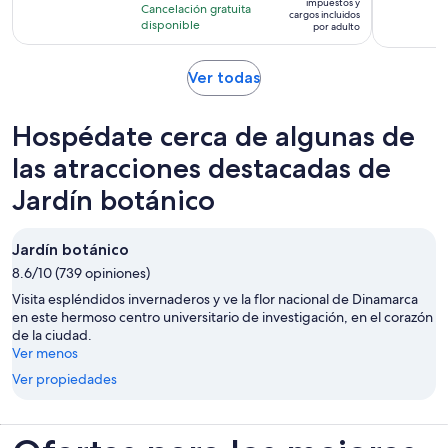
con
impuestos y
días
Cancelación gratuita
es
cargos incluidos
522
disponible
por adulto
de
opiniones
$91.
por
Se
Ver todas
adulto
abrirá
en
Hospédate cerca de algunas de
una
nueva
las atracciones destacadas de
pestaña
Jardín botánico
Jardín botánico
8.6/10 (739 opiniones)
Visita espléndidos invernaderos y ve la flor nacional de Dinamarca
en este hermoso centro universitario de investigación, en el corazón
de la ciudad.
Ver menos
Ver propiedades