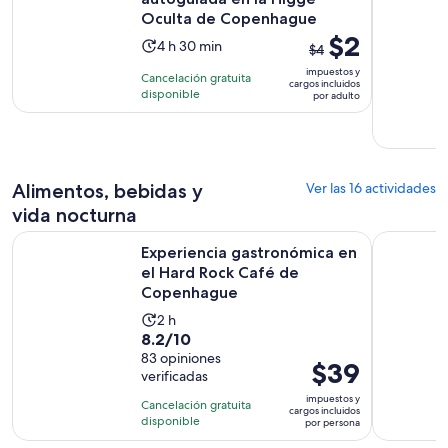
Oculta de Copenhague
El
$2
La
4 h 30 min
$4
precio
actividad
impuestos y
Cancelación gratuita
anterior
cargos incluidos
dura
disponible
por adulto
era
4
$4
horas
y
y
el
30
actual
Alimentos, bebidas y
Ver las 16 actividades
minutos
es
vida nocturna
$2
Experiencia gastronómica en el Hard Rock Café de Copenh
Copenhagu
por
Experiencia gastronómica en
adulto
el Hard Rock Café de
Copenhague
La
2 h
8.2
8.2/10
actividad
de
83 opiniones
dura
El
$39
verificadas
10
2
precio
con
impuestos y
horas
Cancelación gratuita
es
cargos incluidos
83
disponible
por persona
de
opiniones