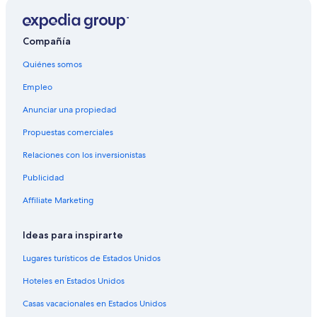
Hoteles ecológicos en Centro de la ciudad de
Copenhague
Hoteles baratos en Centro de la ciudad de Copenhague
Compañía
Hoteles con aire acondicionado en Centro de la ciudad
Quiénes somos
de Copenhague
Empleo
Hoteles con desayuno incluido en Centro de la ciudad
de Copenhague
Anunciar una propiedad
Hoteles con guardería en Centro de la ciudad de
Propuestas comerciales
Copenhague
Relaciones con los inversionistas
Hoteles para fumadores en Centro de la ciudad de
Copenhague
Publicidad
Hoteles en Centro de la ciudad de Copenhague
Affiliate Marketing
Hoteles cerca de Estación de tren Osterport en
Copenhague
Ideas para inspirarte
Apart-Hoteles en Copenhague
Lugares turísticos de Estados Unidos
B&B en Copenhague
Hoteles en Estados Unidos
Casas de huéspedes en Copenhague
Casas vacacionales en Estados Unidos
Casas flotantes en Copenhague