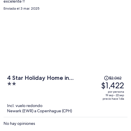
excelente !!
persona
Enviada el 3 mar. 2025
El
4 Star Holiday Home in
$2,062
precio
$1,422
2
Humlebaek
era
out
por persona
de
of
19 sep - 22 sep
precio hace 1 día
$2,062
5
Incl. vuelo redondo
y
Newark (EWR) a Copenhague (CPH)
ahora
es
No hay opiniones
de