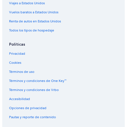
Viajes a Estados Unidos
Hoteles en Matougues
Hoteles en Intercomunalidad de Châlons-en-Champagne
Vuelos baratos a Estados Unidos
Hoteles en Salon
Renta de autos en Estados Unidos
Hoteles en La Caure
Todos los tipos de hospedaje
Hoteles cerca de viñedos en Montmort-Lucy
Políticas
Hoteles en Montmort-Lucy
Privacidad
Hoteles en Étoges
Cookies
Hoteles en Fère-Champenoise
Hoteles cerca de Chalons-Vatry
Términos de uso
Hoteles en Chouilly
Términos y condiciones de One Key™
Hoteles en Cramant
Términos y condiciones de Vrbo
Hoteles en Reuves
Accesibilidad
Opciones de privacidad
Pautas y reporte de contenido