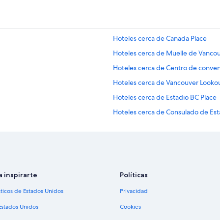
Hoteles cerca de Canada Place
Hoteles cerca de Muelle de Vanco
Hoteles cerca de Centro de conve
Hoteles cerca de Vancouver Looko
Hoteles cerca de Estadio BC Place
Hoteles cerca de Consulado de Es
Hoteles 3 estrellas en Centro de V
Hoteles 5 estrellas en Centro de V
Executive Hotels & Resorts en Cen
Hoteles de ski en Centro de Vanco
a inspirarte
Políticas
Hoteles ecológicos en Centro de 
sticos de Estados Unidos
Privacidad
Hoteles históricos en Centro de V
Estados Unidos
Cookies
Hoteles baratos en Centro de Van