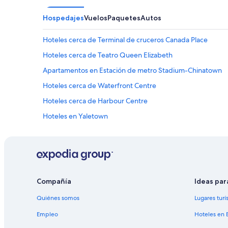
Hospedajes
Vuelos
Paquetes
Autos
Hoteles cerca de Terminal de cruceros Canada Place
Hoteles cerca de Teatro Queen Elizabeth
Apartamentos en Estación de metro Stadium-Chinatown
Hoteles cerca de Waterfront Centre
Hoteles cerca de Harbour Centre
Hoteles en Yaletown
Hoteles cerca de Centro comercial Pacific Centre
Hoteles 4 estrellas en Centro de Vancouver
Diamond Resorts en Centro de Vancouver
Hoteles con spa en Centro de Vancouver
Compañía
Ideas par
Hoteles de lujo en Centro de Vancouver
Quiénes somos
Lugares turí
Hoteles familiares en Centro de Vancouver
Empleo
Hoteles en 
Hoteles románticos en Centro de Vancouver