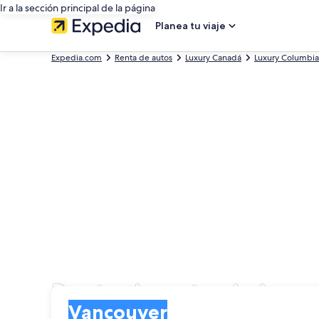
Ir a la sección principal de la página
Planea tu viaje
Expedia.com
Renta de autos
Luxury Canadá
Luxury Columbia 
Renta de autos Lujo e
Entrega
Entrega
Vancouver