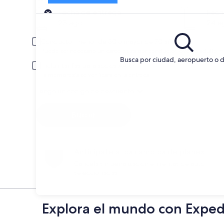
Entrega
Fecha de entrega
Fech
23 ago
24 a
Conductor menor de 30 o mayor de 70 años
Puede ser necesario un cargo extra por conductor joven o adulto m
Busca por ciudad, aeropuerto o d
Incluir tarifas para socios AARP
La membresía se verificará en la entrega.
Tengo un código de descuento
Buscar
Anticípate a los cambios de planes
Cancela sin penalización en rentas de auto
seleccionadas.
Explora el mundo con Exped