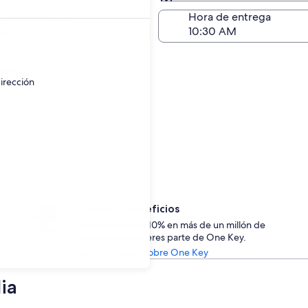
Devolución (igual a la e
a de devolución
Hora de entrega
go
ayor.
irección
Accede a beneficios
Ahorra desde un 10% en más de un millón de
rentas de auto si eres parte de One Key.
Ver información sobre One Key
ia