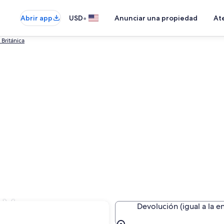
•
Abrir app
USD
Anunciar una propiedad
Ate
Británica
n Vancouver
Devolución (igual a la e