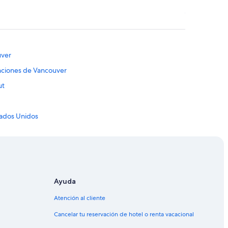
uver
nciones de Vancouver
ut
tados Unidos
ancouver
ancouver
tro de Vancouver
uver
Ayuda
Vancouver
Atención al cliente
ancouver
Cancelar tu reservación de hotel o renta vacacional
couver