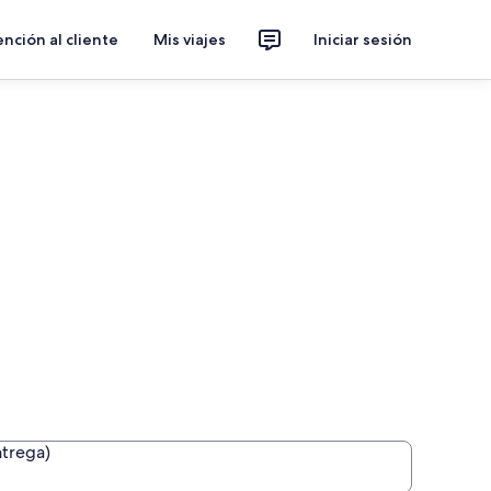
nción al cliente
Mis viajes
Iniciar sesión
ntrega)