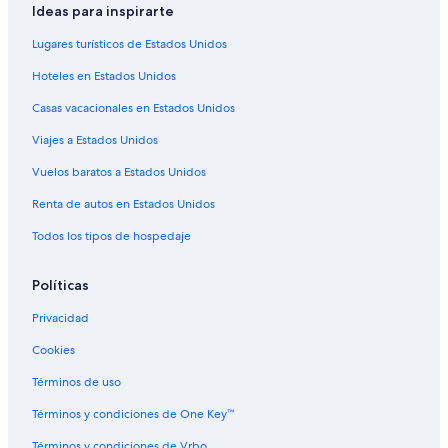
Hoteles de golf en Mendoza
Ideas para inspirarte
Hoteles de ski en Mendoza
Lugares turísticos de Estados Unidos
Hoteles de lujo en Mendoza
Hoteles en Estados Unidos
Hoteles familiares en Mendoza
Casas vacacionales en Estados Unidos
Hoteles históricos en Mendoza
Viajes a Estados Unidos
Hoteles románticos en Mendoza
Vuelos baratos a Estados Unidos
Hoteles baratos en Mendoza
Renta de autos en Estados Unidos
Hoteles boutique en Mendoza
Todos los tipos de hospedaje
Hoteles cerca del lago en Mendoza
Hoteles con aguas termales en Mendoza
Políticas
Hoteles con desayuno incluido en Mendoza
Privacidad
Hoteles con estacionamiento en Mendoza
Cookies
Hoteles con guardería en Mendoza
Términos de uso
Hoteles con área de juegos en Mendoza
Términos y condiciones de One Key™
Hoteles con restaurante en Mendoza
Términos y condiciones de Vrbo