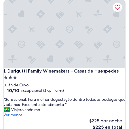
Durigutti Family Winemakers – Casas de Huespedes
Durigutti Family Winemakers – Casas de Huespedes
1. Durigutti Family Winemakers – Casas de Huespedes
Propiedad
de
Luján de Cuyo
3.0
10.0
10/10
Excepcional
(2 opiniones)
de
estrellas
“
“Sensacional. Foi a melhor degustação dentre todas as bodegas que
10,
S
visitamos. Excelente atendimento.”
Excepcional,
e
Viajero anónimo
(2
n
Ver menos
opiniones)
s
$225 por noche
a
El
$225 en total