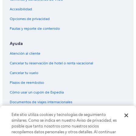
Hoteles con sauna en Mendoza
Accesibilidad
Hoteles con hidromasaje en Mendoza
Opciones de privacidad
Hoteles con traslado del/al aeropuerto en Mendoza
Pautas y reporte de contenido
Hoteles con vista en Mendoza
Hoteles para bodas en Mendoza
Ayuda
Hoteles de senderismo en Mendoza
Atención al cliente
Hoteles en Mendoza
Cancelar tu reservación de hotel o renta vacacional
Apart-Hoteles en Mendoza
Cancelar tu vuelo
Cabañas en Mendoza
Plazos de reembolso
Casas de campo en Mendoza
Cómo usar un cupón de Expedia
Casas de huéspedes en Mendoza
Documentos de viajes internacionales
Casas rurales en Mendoza
Condominios en Mendoza
© 2026 Expedia, Inc., una empresa de Expedia Group. Todos los
Este sitio utiliza cookies y tecnologías de seguimiento
derechos reservados. Expedia y el logo de Expedia son marcas
similares. Como se indica en nuestro Aviso de privacidad, es
Hoteles haciendas en Mendoza
registradas o marcas comerciales de Expedia, Inc. CST# 2029030-50.
posible que tanto nosotros como nuestros socios
Hostales en Mendoza
recopilemos datos personales y otros detalles. Al continuar