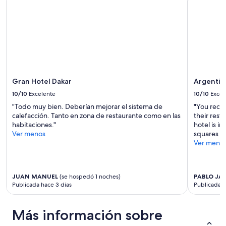
ã
Los
o
precios
d
y
e
la
n
disponibilidad
t
están
r
sujetos
e
a
t
cambios.
Gran Hotel Dakar
Argentin
o
Aplican
d
10/10
Excelente
10/10
Excel
términos
a
"Todo muy bien. Deberían mejorar el sistema de
"You recei
adicionales.
s
calefacción. Tanto en zona de restaurante como en las
their rest
a
habitaciones."
hotel is i
s
Ver menos
squares in 
b
Ver meno
o
d
e
g
JUAN MANUEL
(se hospedó 1 noches)
PABLO JAV
a
Publicada hace 3 días
Publicada h
s
q
Más información sobre
u
e