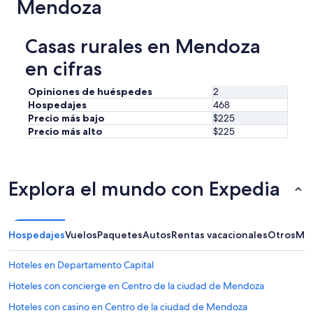
Mendoza
v
i
s
Casas rurales en Mendoza
i
t
en cifras
a
m
Opiniones de huéspedes
2
o
Hospedajes
468
s
Precio más bajo
$225
.
E
Precio más alto
$225
x
c
e
l
Explora el mundo con Expedia
e
n
t
e
Hospedajes
Vuelos
Paquetes
Autos
Rentas vacacionales
Otros
Más
a
t
Hoteles en Departamento Capital
e
n
Hoteles con concierge en Centro de la ciudad de Mendoza
d
Hoteles con casino en Centro de la ciudad de Mendoza
i