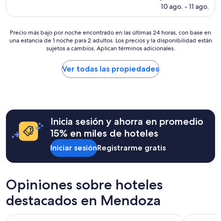
c
precio
10 ago. - 11 ago.
i
actual
o
es
n
de
Precio
Precio más bajo por noche encontrado en las últimas 24 horas, con base en
a
$225
una estancia de 1 noche para 2 adultos. Los precios y la disponibilidad están
más
l
sujetos a cambios. Aplican términos adicionales.
bajo
.
por
F
noche
Ver todas las propiedades
o
encontrado
i
en
a
las
m
últimas
e
24
l
Inicia sesión y ahorra en promedio
horas,
h
con
15% en miles de hoteles
o
base
r
Iniciar sesión
Registrarme gratis
en
d
una
e
estancia
g
de
u
Opiniones sobre hoteles
1
s
noche
destacados en Mendoza
t
para
a
2
ç
Gran Hotel Dakar
Argentino
adultos.