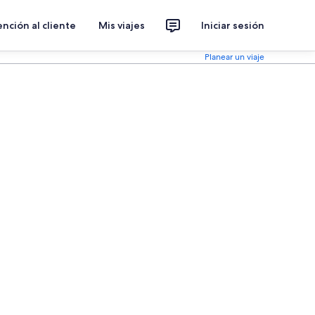
nción al cliente
Mis viajes
Iniciar sesión
Planear un viaje