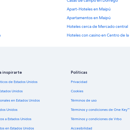
Casas de campo en Dorrego
Apart-Hoteles en Maipú
Apartamentos en Maipú
Hoteles cerca de Mercado central
a
Hoteles con casino en Centro de l
Hoteles baratos en Centro de la 
Hoteles con estacionamiento en C
Hoteles con traslado del/al aerop
za
Hoteles en Centro de la ciudad d
a inspirarte
Políticas
Cabañas en Villa Nueva
sticos de Estados Unidos
Privacidad
Apartamentos en Villa Nueva
Estados Unidos
Cookies
Hoteles cerca de Peatonal Sarmien
ionales en Estados Unidos
Términos de uso
Casas de campo en Las Heras
ados Unidos
Términos y condiciones de One Key™
Casas de campo en Godoy Cruz
tos a Estados Unidos
Términos y condiciones de Vrbo
Hoteles de golf en Mendoza
tos en Estados Unidos
Accesibilidad