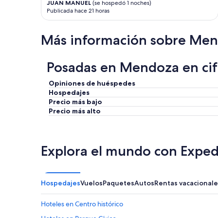
JUAN MANUEL
(se hospedó 1 noches)
m
l
Publicada hace 21 horas
o
e
s
n
e
c
Más información sobre Me
n
i
c
o
a
s
Posadas en Mendoza en cif
s
a
a
,
”
o
Opiniones de huéspedes
q
Hospedajes
u
Precio más bajo
a
Precio más alto
r
t
o
é
Explora el mundo con Exped
m
u
i
t
Hospedajes
Vuelos
Paquetes
Autos
Rentas vacacionale
o
a
Hoteles en Centro histórico
c
o