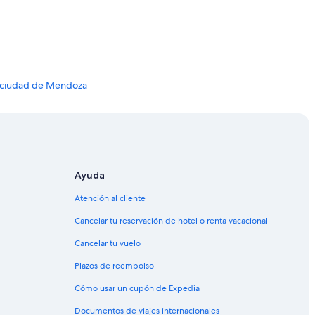
a ciudad de Mendoza
ciudad de Mendoza
entro de la ciudad de Mendoza
uerto en Centro de la ciudad de Mendoza
e Mendoza
Ayuda
Atención al cliente
Cancelar tu reservación de hotel o renta vacacional
to
Cancelar tu vuelo
Plazos de reembolso
Cómo usar un cupón de Expedia
Documentos de viajes internacionales