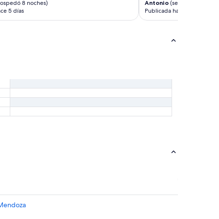
hospedó 8 noches)
Antonio
(se hospedó 3 noc
ce 5 días
Publicada hace 5 días
n Mendoza