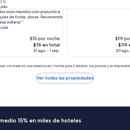
O café da manha era ótimo, com
 paes, ovos(nunca vou me
31
dos ovos mexidos com presunto e
pçoes de frutas, doces. Recomendo
za voltaria! ”
Luiza
$76 por noche
$119 p
El
El
$76 en total
$119 
precio
precio
31 ago. - 1 sep.
20 ago. 
actual
actual
es
es
de
de
as, con base en una estancia de 1 noche para 2 adultos. Los precios y la disponibil
$76
$119
Ver todas las propiedades
romedio 15% en miles de hoteles