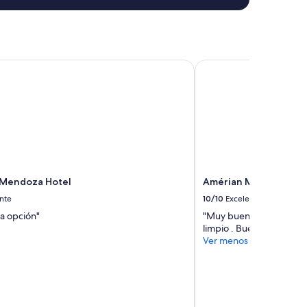
Mendoza Hotel
Amérian Mendoza
 Mendoza Hotel
Amérian Mendoza
nte
10/10
Excelente
a opción"
"Muy buena atención de
limpio . Buen desayuno"
Ver menos