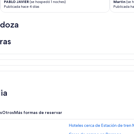
PABLO JAVIER
(se hospedó 1 noches)
Martin
(se 
Publicada hace 4 días
Publicada ha
ndoza
ras
ia
s
Otros
Más formas de reservar
Hoteles cerca de Estación de tre