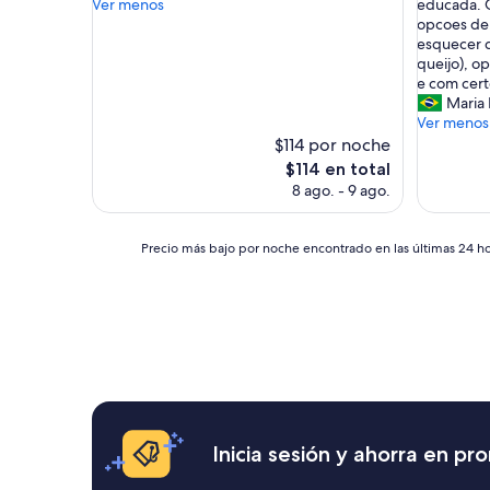
/
c
Ver menos
educada. 
opiniones)
opinión)
1
a
opcoes de
0
m
esquecer 
h
o
queijo), o
e
s
e com certe
r
3
Maria 
m
n
Ver menos
o
o
$114 por noche
s
i
El
$114 en total
o
t
precio
8 ago. - 9 ago.
x
e
actual
d
s
es
n
m
de
Precio
Precio más bajo por noche encontrado en las últimas 24 hor
d
u
$114
más
l
i
bajo
o
t
por
v
o
noche
e
r
encontrado
a
e
en
s
l
las
!
a
últimas
G
x
24
r
a
horas,
Inicia sesión y ahorra en p
a
n
con
c
t
base