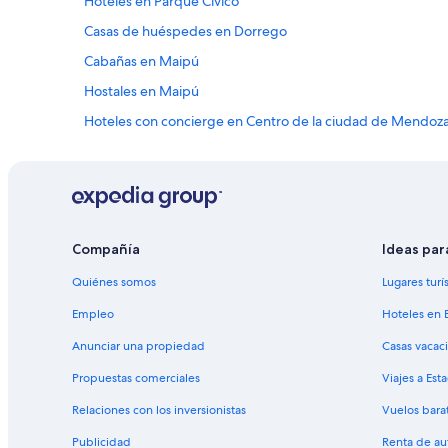
Hoteles en Parque Cívico
n
c
Casas de huéspedes en Dorrego
h
Cabañas en Maipú
e
g
Hostales en Maipú
a
n
Hoteles con concierge en Centro de la ciudad de Mendoz
t
Hoteles de ski en Centro de la ciudad de Mendoza
e
,
Hoteles boutique en Centro de la ciudad de Mendoza
a
e
Hoteles con sauna en Centro de la ciudad de Mendoza
q
Hoteles para fumadores en Centro de la ciudad de Mendo
u
Compañía
Ideas par
i
Hoteles cerca de Plaza Chile
p
Quiénes somos
Lugares turí
e
Casas de huéspedes en Villa Nueva
Empleo
Hoteles en 
f
Hoteles en Departamento Capital
o
Anunciar una propiedad
Casas vacac
i
Cabañas en Las Heras
m
Propuestas comerciales
Viajes a Est
u
Apartamentos en Las Heras
i
Relaciones con los inversionistas
Vuelos bara
Hoteles con casino en Mendoza
t
o
Publicidad
Renta de au