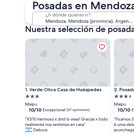
4 sept. - 6 sept.
Posadas en Mendoz
¿A dónde quieres ir?
Nuestra selección de posa
Verde Oliva Casa de Huéspedes
Posada 
Verde Oliva Casa de Huéspedes
Posada 
1. Verde Oliva Casa de Huéspedes
2. Posa
Propiedad
Propieda
de
de
Maipu
Maipu
3.0
3.5
10.0
10.0
10/10
10/10
Excepcional
E
(47 opiniones)
de
de
estrellas
estrellas
“
“
“10/10 hermoso x dnd lo veas! Gracias x todo
“Ficamos 3
10,
10,
1
F
realmente nos sentimos en casa”
é uma delic
Excepcional,
Excepcio
0
i
Debora
aconchegan
(47
(1