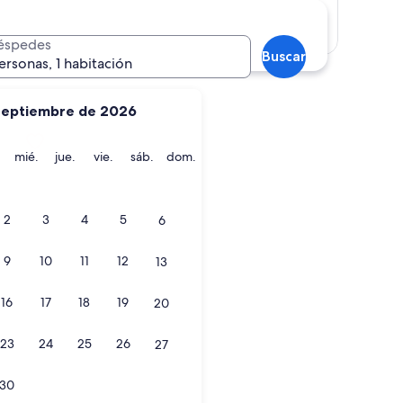
Mostrar mapa
éspedes
Buscar
ersonas, 1 habitación
septiembre de 2026
martes
miércoles
jueves
viernes
sábado
domingo
mié.
jue.
vie.
sáb.
dom.
2
3
4
5
6
9
10
11
12
13
16
17
18
19
20
23
24
25
26
27
30