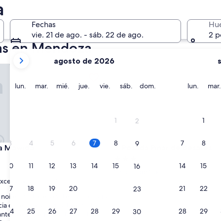
2 oct. - 4 oct.
a
Fechas
Hu
vie. 21 de ago. - sáb. 22 de ago.
2 p
das en Mendoza
tus
agosto de 2026
meses
Mawida
Posada Pinar de Besares
actuales
son
lunes
martes
miércoles
jueves
viernes
sábado
domingo
lunes
lun.
mar.
mié.
jue.
vie.
sáb.
dom.
lun.
mar.
August
2026
y
1
1
2
September
2026.
3
4
5
6
7
8
7
8
9
Mawida
Posada Pinar de Besares
da Mawida
3. Posada Pinar de Besares
d
Propiedad
10
11
12
13
14
15
14
15
16
de
Chacras de Coria
3.0
xcepcional
(1 opinión)
17
18
19
20
21
22
21
22
23
estrellas
 noites muito relaxantes, a pousada
ia e silenciosa, o quarto é muito
nal,
24
25
26
27
28
29
28
29
30
te, a equipe foi muito solicita e