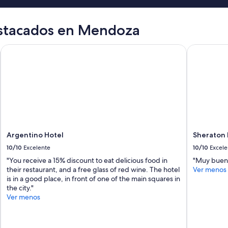
estacados en Mendoza
Argentino Hotel
Sheraton 
Argentino Hotel
Sheraton
10/10
Excelente
10/10
Excele
"You receive a 15% discount to eat delicious food in
"Muy buen
their restaurant, and a free glass of red wine. The hotel
Ver menos
is in a good place, in front of one of the main squares in
the city."
Ver menos