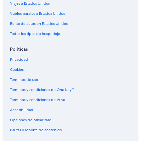
Viajes a Estados Unidos
Hoteles 3 estrellas en East Colfax
Hoteles 4 estrellas en East Colfax
Vuelos baratos a Estados Unidos
Hoteles de La Quinta Inn & Suites en East Colfax
Renta de autos en Estados Unidos
Hoteles de Motel 6 en East Colfax
Todos los tipos de hospedaje
Hoteles en East Colfax
Políticas
Hoteles cerca de Aurora Sports Park
Privacidad
Hoteles en Central Park
Cookies
Cabañas en Denver
Hoteles en Denver
Términos de uso
Hoteles en Chambers Heights
Términos y condiciones de One Key™
Hoteles en Lowry Field
Términos y condiciones de Vrbo
Hoteles de ski en North Park Hill
Accesibilidad
Hoteles cerca de The Children's Hospital
Opciones de privacidad
Hoteles en Aurora Hills
Pautas y reporte de contenido
Hoteles en Este