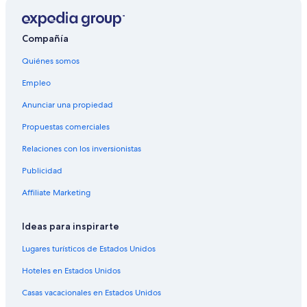
Hoteles de Relais & Chateaux en Champagne-Ardenne
Hoteles en Champagne-Ardenne
Compañía
Hoteles en Reuves
Quiénes somos
Hoteles en Chouilly
Empleo
Hoteles en Intercomunalidad de Châlons-en-Champagne
Anunciar una propiedad
Casas de campo en Toulon la Montagne
Propuestas comerciales
Hoteles en Salon
Relaciones con los inversionistas
Hoteles en Étoges
Publicidad
Hoteles en Fère-Champenoise
Hoteles en Matougues
Affiliate Marketing
Castillos en Bergères-lès-Vertus
Ideas para inspirarte
Hoteles familiares en Bergères-lès-Vertus
Lugares turísticos de Estados Unidos
Hoteles con aire acondicionado en Bergères-lès-Vertus
Hoteles en Estados Unidos
Hoteles en Bergères-lès-Vertus
Casas vacacionales en Estados Unidos
Hoteles en Chavot-Courcourt