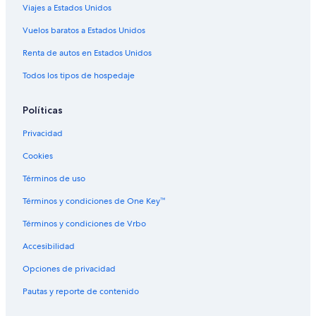
Viajes a Estados Unidos
Hoteles en Cramant
Hoteles en Haussimont
Vuelos baratos a Estados Unidos
Hoteles cerca de Chalons-Vatry
Renta de autos en Estados Unidos
Hoteles en Mareuil-sur-Ay
Todos los tipos de hospedaje
Hoteles en Vinay
Políticas
Casas de campo en Châlons-en-Champagne
Privacidad
Hoteles de lujo en Châlons-en-Champagne
Cookies
Hoteles que aceptan mascotas en Châlons-en-Champagne
Hoteles en Châlons-en-Champagne
Términos de uso
Hoteles cerca de viñedos en Montmort-Lucy
Términos y condiciones de One Key™
Hoteles en Montmort-Lucy
Términos y condiciones de Vrbo
Hoteles en La Caure
Accesibilidad
Opciones de privacidad
Pautas y reporte de contenido