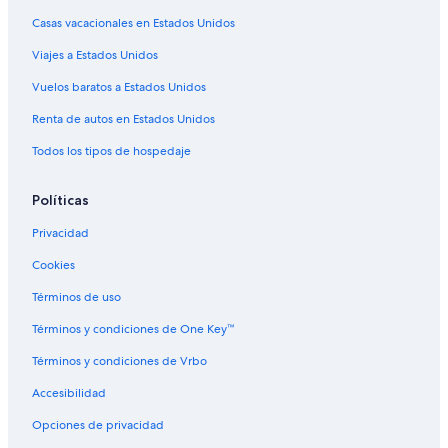
Casas vacacionales en Estados Unidos
Hoteles baratos en Montbello
Viajes a Estados Unidos
Hoteles con restaurante en Montbello
Marriott Hotels & Resorts en Montbello
Vuelos baratos a Estados Unidos
Hoteles en Montbello
Renta de autos en Estados Unidos
Hoteles cerca de The Aurora Fox
Todos los tipos de hospedaje
Hoteles cerca de The Children's Hospital
Políticas
Hoteles 4 estrellas en Montclair
Privacidad
Hoteles de lujo en Montclair
Cookies
Hoteles en Montclair
Hoteles en Lowry Field
Términos de uso
Hoteles cerca de Campo de golf Fitzsimons Golf Course
Términos y condiciones de One Key™
Hoteles cerca de Parada de transporte 61st & Peña station
Términos y condiciones de Vrbo
Hoteles en Dayton Triangle
Accesibilidad
Hoteles 2 estrellas en Sullivan
Opciones de privacidad