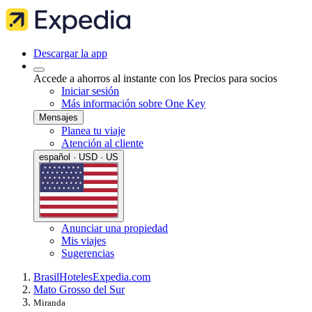
Descargar la app
Accede a ahorros al instante con los Precios para socios
Iniciar sesión
Más información sobre One Key
Mensajes
Planea tu viaje
Atención al cliente
español · USD · US
Anunciar una propiedad
Mis viajes
Sugerencias
Brasil
Hoteles
Expedia.com
Mato Grosso del Sur
Miranda