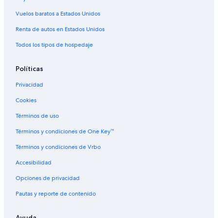
Hostales en Pomasqui
Vuelos baratos a Estados Unidos
Hoteles en Pomasqui
Villas en Pomasqui
Renta de autos en Estados Unidos
Hoteles cerca de Ruinas de Rumicucho
Todos los tipos de hospedaje
Cabañas en Guayllabamba
Políticas
Hostales en Guayllabamba
Privacidad
Hoteles en Guayllabamba
Cookies
Hoteles 2 estrellas en Calderón
Términos de uso
Hoteles 3 estrellas en Calderón
Hoteles 4 estrellas en Calderón
Términos y condiciones de One Key™
Hoteles 5 estrellas en Calderón
Términos y condiciones de Vrbo
Apartamentos en Calderón
Accesibilidad
Hostales en Calderón
Opciones de privacidad
Hoteles en Calderón
Pautas y reporte de contenido
Villas en Calderón
Ayuda