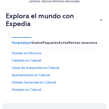
cambios. Aplican términos adicionales.
Explora el mundo con
Expedia
Hospedajes
Vuelos
Paquetes
Autos
Rentas vacacionales
Otr
Hoteles en Perucho
Cabañas en Calacali
Casas de huéspedes en Calacali
Apartamentos en Calacali
Hoteles haciendas en Calacali
Hostales en Calacali
Hoteles con spa en Calacali
Hoteles románticos en Calacali