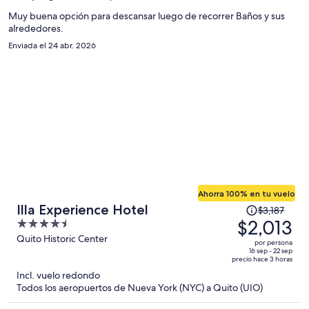
de
$546
Muy buena opción para descansar luego de recorrer Baños y sus
alrededores.
por
persona
Enviada el 24 abr. 2026
Ahorra 100% en tu vuelo
El
Illa Experience Hotel
$3,187
precio
$2,013
4.5
era
out
Quito Historic Center
por persona
de
of
16 sep - 22 sep
precio hace 3 horas
$3,187
5
Incl. vuelo redondo
y
Todos los aeropuertos de Nueva York (NYC) a Quito (UIO)
ahora