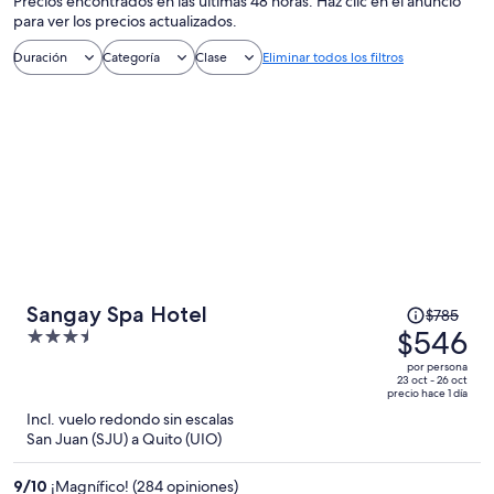
Precios encontrados en las últimas 48 horas. Haz clic en el anuncio
para ver los precios actualizados.
Duración
Categoría
Clase
Eliminar todos los filtros
El
Sangay Spa Hotel
$785
precio
$546
3.5
era
out
por persona
de
of
23 oct - 26 oct
precio hace 1 día
$785
5
Incl. vuelo redondo sin escalas
y
San Juan (SJU) a Quito (UIO)
ahora
es
9
/
10
¡Magnífico! (284 opiniones)