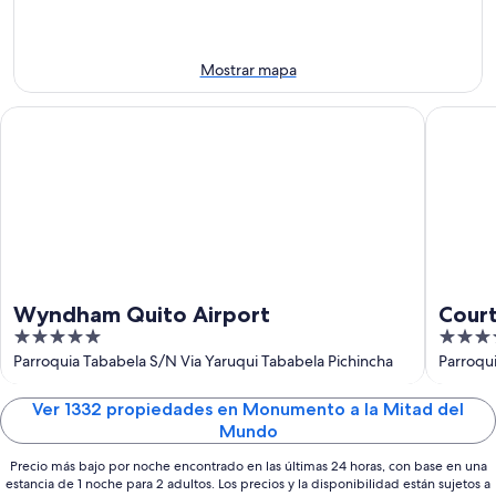
ago
por
para
-
la
este
8
noche,
fin
Mostrar mapa
ago
8
de
ago
semana,
Wyndham Quito Airport
Courtyar
-
7
9
ago
ago
-
9
ago
Wyndham Quito Airport
Court
5
4
out
out
Parroquia Tababela S/N Via Yaruqui Tababela Pichincha
Parroqu
of
of
5
5
Ver 1332 propiedades en Monumento a la Mitad del
Mundo
Precio más bajo por noche encontrado en las últimas 24 horas, con base en una
estancia de 1 noche para 2 adultos. Los precios y la disponibilidad están sujetos a