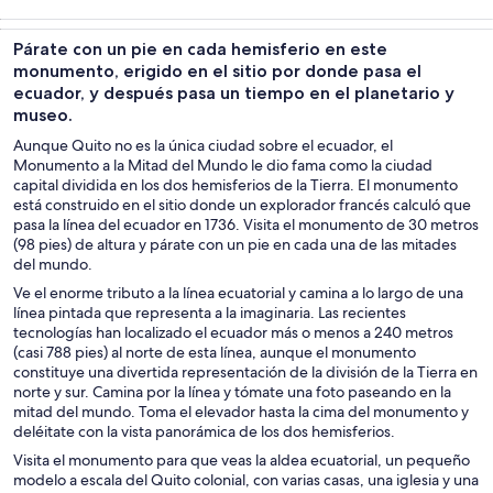
Tours y
Tours privados
Cultura e
Aventura y
excursiones de
y
historia
actividades al
Párate con un pie en cada hemisferio en este
un día
personalizados
aire libre
monumento, erigido en el sitio por donde pasa el
ecuador, y después pasa un tiempo en el planetario y
museo.
Aunque Quito no es la única ciudad sobre el ecuador, el
Monumento a la Mitad del Mundo le dio fama como la ciudad
capital dividida en los dos hemisferios de la Tierra. El monumento
está construido en el sitio donde un explorador francés calculó que
pasa la línea del ecuador en 1736. Visita el monumento de 30 metros
(98 pies) de altura y párate con un pie en cada una de las mitades
del mundo.
Ve el enorme tributo a la línea ecuatorial y camina a lo largo de una
línea pintada que representa a la imaginaria. Las recientes
tecnologías han localizado el ecuador más o menos a 240 metros
(casi 788 pies) al norte de esta línea, aunque el monumento
constituye una divertida representación de la división de la Tierra en
norte y sur. Camina por la línea y tómate una foto paseando en la
mitad del mundo. Toma el elevador hasta la cima del monumento y
deléitate con la vista panorámica de los dos hemisferios.
Visita el monumento para que veas la aldea ecuatorial, un pequeño
modelo a escala del Quito colonial, con varias casas, una iglesia y una