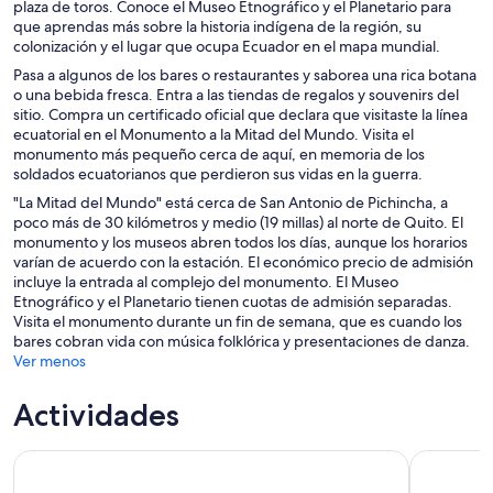
plaza de toros. Conoce el Museo Etnográfico y el Planetario para
que aprendas más sobre la historia indígena de la región, su
colonización y el lugar que ocupa Ecuador en el mapa mundial.
Pasa a algunos de los bares o restaurantes y saborea una rica botana
o una bebida fresca. Entra a las tiendas de regalos y souvenirs del
sitio. Compra un certificado oficial que declara que visitaste la línea
ecuatorial en el Monumento a la Mitad del Mundo. Visita el
monumento más pequeño cerca de aquí, en memoria de los
soldados ecuatorianos que perdieron sus vidas en la guerra.
"La Mitad del Mundo" está cerca de San Antonio de Pichincha, a
poco más de 30 kilómetros y medio (19 millas) al norte de Quito. El
monumento y los museos abren todos los días, aunque los horarios
varían de acuerdo con la estación. El económico precio de admisión
incluye la entrada al complejo del monumento. El Museo
Etnográfico y el Planetario tienen cuotas de admisión separadas.
Visita el monumento durante un fin de semana, que es cuando los
bares cobran vida con música folklórica y presentaciones de danza.
Ver menos
Actividades
Laguna Quilotoa y mercados indígenas en un día desde Qui
Tour Priva