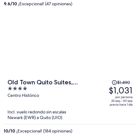
es
9.6
/
10
¡Excepcional! (47 opiniones)
de
$2,013
por
persona
El
Old Town Quito Suites,
$1,490
precio
$1,031
4
Apartments & Boutique hotel
era
out
Centro Histórico
por persona
de
of
23 sep - 30 sep
precio hace 1 día
$1,490
5
Incl. vuelo redondo sin escalas
y
Newark (EWR) a Quito (UIO)
ahora
es
10
/
10
¡Excepcional! (184 opiniones)
de