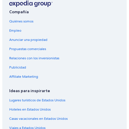
Hoteles en Calacali
Lodges en Calacali
Compañía
Villas en Calacali
Quiénes somos
Hoteles cerca de Sitio arqueológico Pucará de
Empleo
Rumicucho
Anunciar una propiedad
Hoteles en Puéllaro
Propuestas comerciales
Hoteles cerca de Zoológico de Quito
Relaciones con los inversionistas
Hoteles 2 estrellas en Pomasqui
Publicidad
Hoteles 3 estrellas en Pomasqui
Affiliate Marketing
Hoteles 4 estrellas en Pomasqui
Apart-Hoteles en Pomasqui
Ideas para inspirarte
Cabañas en Pomasqui
Lugares turísticos de Estados Unidos
Casas de huéspedes en Pomasqui
Hoteles en Estados Unidos
Apartamentos en Pomasqui
Casas vacacionales en Estados Unidos
Hoteles haciendas en Pomasqui
Viajes a Estados Unidos