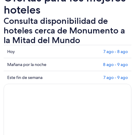
hoteles
Consulta disponibilidad de
hoteles cerca de Monumento a
la Mitad del Mundo
Consultar
Hoy
7 ago - 8 ago
los
precios
Consultar
Mañana por la noche
8 ago - 9 ago
cerca
precios
de
cerca
Consultar
Este fin de semana
7 ago - 9 ago
Monumento
de
precios
a
Monumento
cerca
la
a
de
Mitad
la
Monumento
del
Mitad
a
Mundo
del
la
para
Mundo
Mitad
hoy,
para
del
7
mañana
Mundo