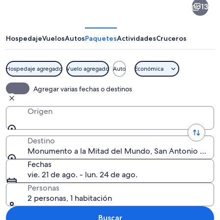
13
a
la
Mitad
Hospedaje
Vuelos
Autos
Paquetes
Actividades
Cruceros
del
Mundo
Hospedaje agregado
Vuelo agregado
Auto
Económica
Un monumento con una parte superior e
Agregar varias fechas o destinos
Origen
Destino
Monumento a la Mitad del Mundo, San Antonio de Pic
Fechas
vie. 21 de ago. - lun. 24 de ago.
Personas
2 personas, 1 habitación
Buscar