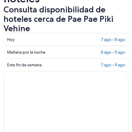
Consulta disponibilidad de
hoteles cerca de Pae Pae Piki
Vehine
Consultar
Hoy
7 ago - 8 ago
los
precios
Consultar
Mañana por la noche
8 ago - 9 ago
cerca
precios
de
cerca
Consultar
Este fin de semana
7 ago - 9 ago
Pae
de
precios
Pae
Pae
cerca
Piki
Pae
de
Vehine
Piki
Pae
para
Vehine
Pae
hoy,
para
Piki
7
mañana
Vehine
ago
por
para
-
la
este
8
noche,
fin