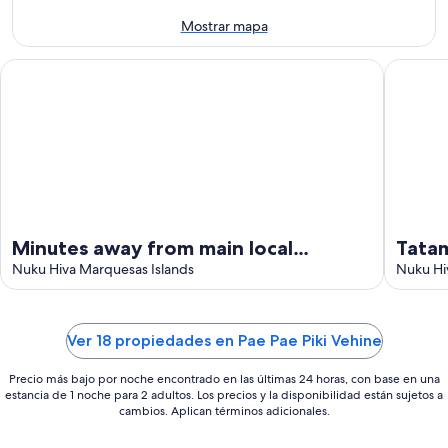
ago
8
de
ago
semana,
Mostrar mapa
-
7
9
ago
Minutes away from main local attraction
Tatamai 
ago
-
9
ago
Minutes away from main local
Tatam
attraction
Nuku Hiva Marquesas Islands
Nuku Hi
Ver 18 propiedades en Pae Pae Piki Vehine
Precio más bajo por noche encontrado en las últimas 24 horas, con base en una
estancia de 1 noche para 2 adultos. Los precios y la disponibilidad están sujetos a
cambios. Aplican términos adicionales.