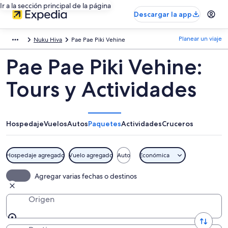
Ir a la sección principal de la página
Descargar la app
Planear un viaje
Nuku Hiva
Pae Pae Piki Vehine
Pae Pae Piki Vehine:
Tours y Actividades
Hospedaje
Vuelos
Autos
Paquetes
Actividades
Cruceros
Hospedaje agregado
Vuelo agregado
Auto
Económica
Agregar varias fechas o destinos
Origen