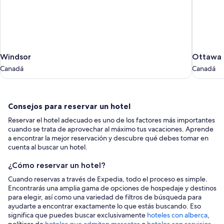
Windsor
Ottawa
Windsor
Ottawa
Canadá
Canadá
Canadá
Canadá
Consejos
Consejos para reservar un hotel
para
Reservar el hotel adecuado es uno de los factores más importantes
reservar
cuando se trata de aprovechar al máximo tus vacaciones. Aprende
un
a encontrar la mejor reservación y descubre qué debes tomar en
cuenta al buscar un hotel.
hotel
¿Cómo reservar un hotel?
Cuando reservas a través de Expedia, todo el proceso es simple.
Encontrarás una amplia gama de opciones de hospedaje y destinos
para elegir, así como una variedad de filtros de búsqueda para
ayudarte a encontrar exactamente lo que estás buscando. Eso
significa que puedes buscar exclusivamente
hoteles con alberca
,
políticas de
hoteles que admiten mascotas
o
hoteles con servicios