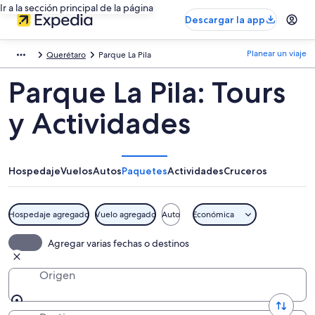
Ir a la sección principal de la página
Descargar la app
Planear un viaje
Querétaro
Parque La Pila
Parque La Pila: Tours
y Actividades
Hospedaje
Vuelos
Autos
Paquetes
Actividades
Cruceros
Hospedaje agregado
Vuelo agregado
Auto
Económica
Agregar varias fechas o destinos
Origen