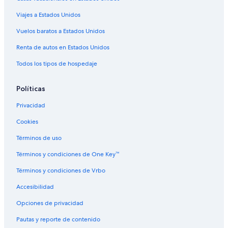
Hoteles que aceptan mascotas en Tequisquiapan
Viajes a Estados Unidos
Hoteles en Tequisquiapan
Vuelos baratos a Estados Unidos
Hoteles 2 estrellas en Centro de Tequisquiapan
Renta de autos en Estados Unidos
Fiesta Americana Hotels & Resorts en Centro de
Tequisquiapan
Todos los tipos de hospedaje
Hoteles con spa en Centro de Tequisquiapan
Políticas
Hoteles todo incluido en Centro de Tequisquiapan
Privacidad
Hoteles con aguas termales en Centro de Tequisquiapan
Cookies
Hoteles con bar en Centro de Tequisquiapan
Términos de uso
Hoteles con desayuno incluido en Centro de
Tequisquiapan
Términos y condiciones de One Key™
Hoteles que aceptan mascotas en Centro de
Términos y condiciones de Vrbo
Tequisquiapan
Accesibilidad
Hoteles en Centro de Tequisquiapan
Hoteles en San Juan del Río
Opciones de privacidad
Hoteles cerca de Parque acuático El Oasis
Pautas y reporte de contenido