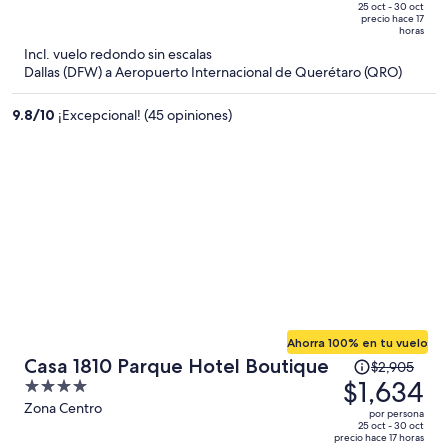
de
of
25 oct - 30 oct
precio hace 17
$2,837
5
horas
y
Incl. vuelo redondo sin escalas
ahora
Dallas (DFW) a Aeropuerto Internacional de Querétaro (QRO)
es
de
9.8
/
10
¡Excepcional! (45 opiniones)
$1,475
por
persona
Ahorra 100% en tu vuelo
El
Casa 1810 Parque Hotel Boutique
$2,905
precio
$1,634
4
era
out
Zona Centro
por persona
de
of
25 oct - 30 oct
precio hace 17 horas
$2,905