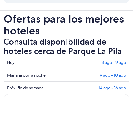
Ofertas para los mejores
hoteles
Consulta disponibilidad de
hoteles cerca de Parque La Pila
Consultar
Hoy
8 ago - 9 ago
los
precios
Consultar
Mañana por la noche
9 ago - 10 ago
cerca
precios
de
cerca
Consultar
Próx. fin de semana
14 ago - 16 ago
Parque
de
precios
La
Parque
cerca
Pila
La
de
para
Pila
Parque
hoy,
para
La
8
mañana
Pila
ago
por
para