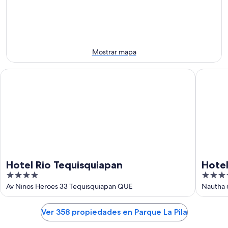
-
la
el
9
noche,
próximo
ago
9
fin
ago
de
-
semana,
Mostrar mapa
10
14
ago
ago
Hotel Rio Tequisquiapan
Hotel Vil
-
16
ago
Hotel Rio Tequisquiapan
Hotel
4
3.5
out
out
Av Ninos Heroes 33 Tequisquiapan QUE
Nautha 
of
of
5
5
Ver 358 propiedades en Parque La Pila