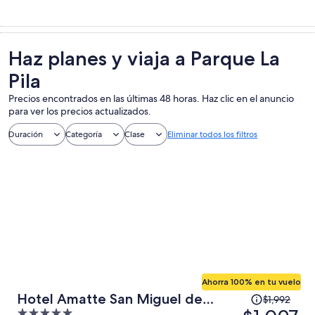
Haz planes y viaja a Parque La
Pila
Precios encontrados en las últimas 48 horas. Haz clic en el anuncio
para ver los precios actualizados.
Duración
Categoría
Clase
Eliminar todos los filtros
Ahorra 100% en tu vuelo
El
Hotel Amatte San Miguel de
$1,992
precio
5