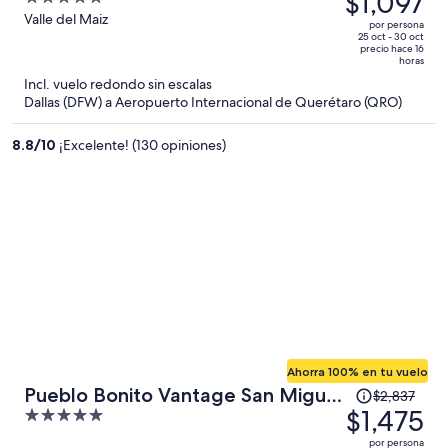
$1,097
Allende
era
out
Valle del Maiz
por persona
de
of
25 oct - 30 oct
precio hace 16
$1,992
5
horas
y
Incl. vuelo redondo sin escalas
ahora
Dallas (DFW) a Aeropuerto Internacional de Querétaro (QRO)
es
de
8.8
/
10
¡Excelente! (130 opiniones)
$1,097
por
persona
Ahorra 100% en tu vuelo
El
Pueblo Bonito Vantage San Miguel
$2,837
precio
$1,475
5
de Allende
era
out
por persona