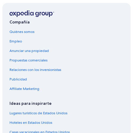
Casas de huéspedes en Tequisquiapan
Casas vacacionales en Tequisquiapan
Apartamentos en Tequisquiapan
Compañía
Hoteles con spa en Tequisquiapan
Quiénes somos
Hoteles todo incluido en Tequisquiapan
Empleo
Hoteles de lujo en Tequisquiapan
Anunciar una propiedad
Hoteles románticos en Tequisquiapan
Propuestas comerciales
Hoteles con aguas termales en Tequisquiapan
Relaciones con los inversionistas
Hoteles con desayuno incluido en Tequisquiapan
Publicidad
Hoteles con estacionamiento en Tequisquiapan
Affiliate Marketing
Hoteles con área de juegos en Tequisquiapan
Hoteles con alberca en Tequisquiapan
Ideas para inspirarte
Hoteles con restaurante en Tequisquiapan
Lugares turísticos de Estados Unidos
Hoteles con hidromasaje en Tequisquiapan
Hoteles en Estados Unidos
Hoteles para bodas en Tequisquiapan
Casas vacacionales en Estados Unidos