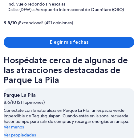
5
Incl. vuelo redondo sin escalas
y
Dallas (DFW) a Aeropuerto Internacional de Querétaro (QRO)
ahora
es
9.8
/
10
¡Excepcional! (421 opiniones)
de
$1,634
por
Elegir mis fechas
persona
Hospédate cerca de algunas de
las atracciones destacadas de
Parque La Pila
Parque La Pila
8.6/10 (211 opiniones)
Conéctate con la naturaleza en Parque La Pila, un espacio verde
imperdible de Tequisquiapan. Cuando estés en la zona, recuerda
hacer tiempo para salir de compras y recargar energías en un spa.
Ver menos
Ver propiedades