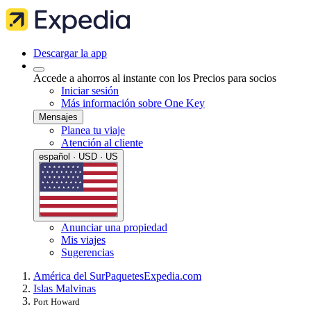
Descargar la app
Accede a ahorros al instante con los Precios para socios
Iniciar sesión
Más información sobre One Key
Mensajes
Planea tu viaje
Atención al cliente
español · USD · US
Anunciar una propiedad
Mis viajes
Sugerencias
América del Sur
Paquetes
Expedia.com
Islas Malvinas
Port Howard