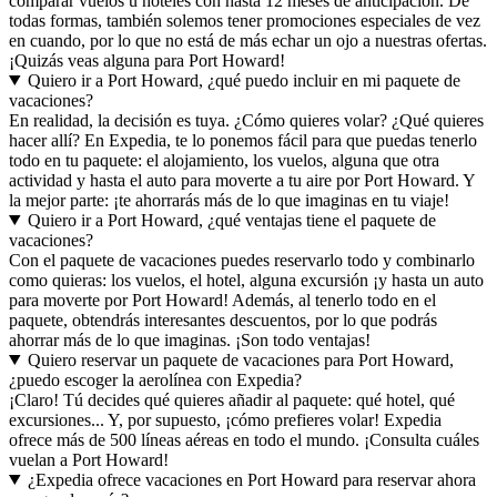
comparar vuelos u hoteles con hasta 12 meses de anticipación. De
todas formas, también solemos tener promociones especiales de vez
en cuando, por lo que no está de más echar un ojo a nuestras ofertas.
¡Quizás veas alguna para Port Howard!
Quiero ir a Port Howard, ¿qué puedo incluir en mi paquete de
vacaciones?
En realidad, la decisión es tuya. ¿Cómo quieres volar? ¿Qué quieres
hacer allí? En Expedia, te lo ponemos fácil para que puedas tenerlo
todo en tu paquete: el alojamiento, los vuelos, alguna que otra
actividad y hasta el auto para moverte a tu aire por Port Howard. Y
la mejor parte: ¡te ahorrarás más de lo que imaginas en tu viaje!
Quiero ir a Port Howard, ¿qué ventajas tiene el paquete de
vacaciones?
Con el paquete de vacaciones puedes reservarlo todo y combinarlo
como quieras: los vuelos, el hotel, alguna excursión ¡y hasta un auto
para moverte por Port Howard! Además, al tenerlo todo en el
paquete, obtendrás interesantes descuentos, por lo que podrás
ahorrar más de lo que imaginas. ¡Son todo ventajas!
Quiero reservar un paquete de vacaciones para Port Howard,
¿puedo escoger la aerolínea con Expedia?
¡Claro! Tú decides qué quieres añadir al paquete: qué hotel, qué
excursiones... Y, por supuesto, ¡cómo prefieres volar! Expedia
ofrece más de 500 líneas aéreas en todo el mundo. ¡Consulta cuáles
vuelan a Port Howard!
¿Expedia ofrece vacaciones en Port Howard para reservar ahora