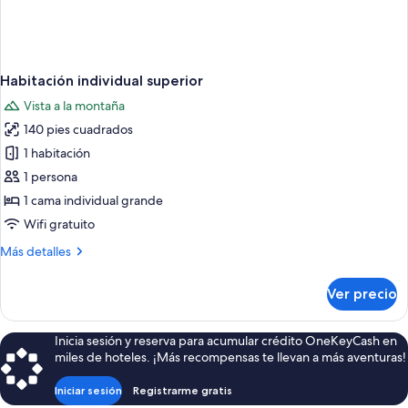
Habitación individual superior
Vista a la montaña
140 pies cuadrados
1 habitación
1 persona
1 cama individual grande
Wifi gratuito
Más
Más detalles
detalles
sobre
Ver precio
Habitación
individual
superior
Inicia sesión y reserva para acumular crédito OneKeyCash en
miles de hoteles. ¡Más recompensas te llevan a más aventuras!
Iniciar sesión
Registrarme gratis