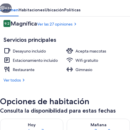
erior
Siguiente
43+
Resumen
Habitaciones
Ubicación
Políticas
Opiniones
Magnífica
9.2
Ver las 27 opiniones
9.2 de 10,
Servicios principales
Desayuno incluido
Acepta mascotas
Estacionamiento incluido
Wifi gratuito
Restaurante
Gimnasio
Vista frontal de la propiedad
Ver todos
Opciones de habitación
Consulta la disponibilidad para estas fechas
Consulta la disponibilidad para hoy ago 6 - ago 7
Consulta la disponibilidad pa
Hoy
Mañana