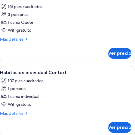
todas
cama
2
161 pies cuadrados
matrimonial
las
individuales
o
3 personas
fotos
2
de
1 cama Queen
individuales
Habitación
Wifi gratuito
doble
Más
Más detalles
económica
detalles
sobre
Ver precio
Habitación
doble
económica
Abrir
Un dormitorio con una cama de madera
4
Habitación individual Confort
todas
107 pies cuadrados
las
1 persona
fotos
de
1 cama individual
Habitación
Wifi gratuito
individual
Más
Más detalles
Confort
detalles
sobre
Ver precio
Habitación
individual