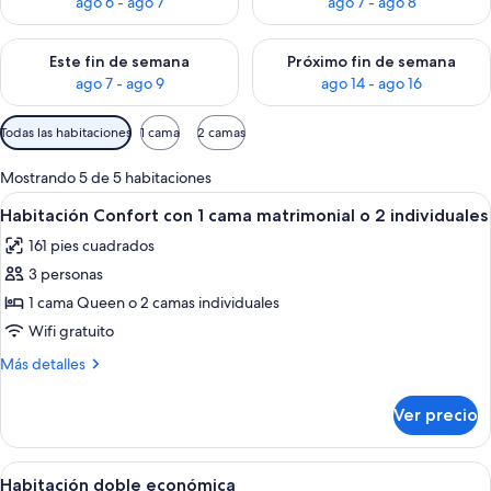
ago 6 - ago 7
ago 7 - ago 8
Consulta la disponibilidad para este fin de semana ago 7 - ag
Consulta la disponibilidad par
Este fin de semana
Próximo fin de semana
ago 7 - ago 9
ago 14 - ago 16
Filtros
Todas las habitaciones
1 cama
2 camas
disponibles
para
Mostrando 5 de 5 habitaciones
las
Abrir
Una cama bien hecha con sábanas blan
5
Habitación Confort con 1 cama matrimonial o 2 individuales
habitaciones
todas
161 pies cuadrados
las
3 personas
fotos
de
1 cama Queen o 2 camas individuales
Habitación
Wifi gratuito
Confort
Más
Más detalles
con
detalles
1
sobre
Ver precio
Habitación
cama
Confort
matrimonial
con
Abrir
Una cama doble con sábanas blancas, 
o
5
1
Habitación doble económica