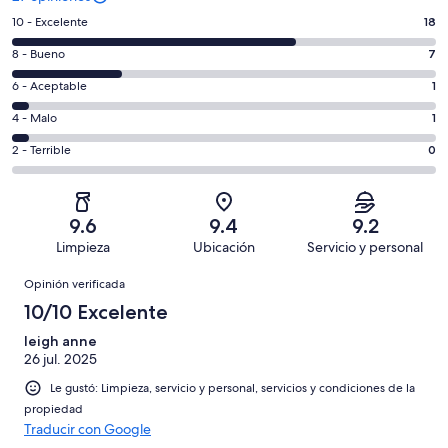
Puntuación
10 - Excelente
18
de
Puntuación
8 - Bueno
7
10,
de
es
Puntuación
6 - Aceptable
1
8,
decir,
de
es
Puntuación
4 - Malo
1
Excelente.
6,
decir,
de
Basada
es
Puntuación
2 - Terrible
0
Bueno.
4,
en
decir,
de
Basada
es
18
Aceptable.
2,
en
decir,
de
Basada
es
7
Malo.
9.6
9.4
9.2
27
en
decir,
de
Basada
Limpieza
Ubicación
Servicio y personal
opiniones
1
Terrible.
27
en
Opiniones
de
Basada
opiniones
Opinión verificada
1
27
en
de
10/10 Excelente
opiniones
0
27
de
leigh anne
opiniones
26 jul. 2025
27
opiniones
Le gustó: Limpieza, servicio y personal, servicios y condiciones de la
propiedad
Traducir con Google