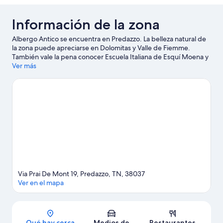
Información de la zona
Albergo Antico se encuentra en Predazzo. La belleza natural de
la zona puede apreciarse en Dolomitas y Valle de Fiemme.
También vale la pena conocer Escuela Italiana de Esquí Moena y
Centro de arte contemporáneo Cavalese. Diviértete en las
Ver más
montañas con lugares para hacer ski alpino, lugares para hacer
snowboard y clases de ski, o prueba otras actividades al aire
libre, como paseos en moto de nieve.
Visita nuestra guía de
Predazzo
Via Prai De Mont 19, Predazzo, TN, 38037
Ver en el mapa
Sección del mapa
Qué hay cerca
Medios de
Restaurantes