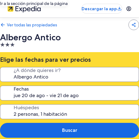
Ir a la sección principal de la página
Descargar la app
Ver todas las propiedades
Albergo Antico
Propiedad
de
3.0
Elige las fechas para ver precios
estrellas
¿A dónde quieres ir?
Fechas
Huéspedes
Buscar