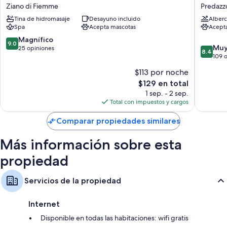
Hotel
Hotel
Otros de los servicios que también disfrutarás incluyen:
Ziano di Fiemme
Predazz
Ziano
Bellamo
Tina de hidromasaje
Desayuno incluido
Alberc
Baños con bidets y tinas o regaderas
di
Predazz
Spa
Acepta mascotas
Acept
Fiemme
Televisiones de pantalla plana con canales vía satélite
9.0
Magnífico
9.0
Calefacción, servicio de limpieza diario y escritorios
8.4
Muy
de
25 opiniones
8.4
de
109 
10,
10,
Magnífico,
$113 por noche
Muy
25
El
$129 en total
bueno,
opiniones
precio
109
1 sep. - 2 sep.
actual
opinion
Total con impuestos y cargos
es
de
Comparar propiedades similares
$129
Más información sobre esta
propiedad
Servicios de la propiedad
Internet
Disponible en todas las habitaciones: wifi gratis