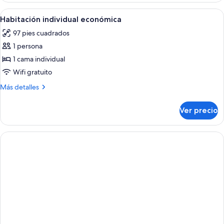
Confort
Abrir
Una cama individual con una colcha bl
7
Habitación individual económica
todas
97 pies cuadrados
las
1 persona
fotos
de
1 cama individual
Habitación
Wifi gratuito
individual
Más
Más detalles
económica
detalles
sobre
Ver precio
Habitación
individual
económica