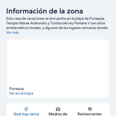
Información de la zona
Esta casa de vacaciones se encuentra en la playa de Punaauia.
Templo Marae Arahurahu y Tumba del rey Pomare V son sitios
emblemáticos locales, y algunos de los lugares cercanos donde
se pueden hacer actividades incluyen Puerto de Papeete y
Ver más
Marina Taina. En los alrededores encontrarás muchas
oportunidades para hacer snorkel y natación, y así saciar tu sed
de aventuras en el agua.
Visita nuestra guía de Punaauia
Ver más casas de vacaciones en Punaauia
Punaauia
Ver en el mapa
Sección del mapa
Qué hay cerca
Medios de
Restaurantes