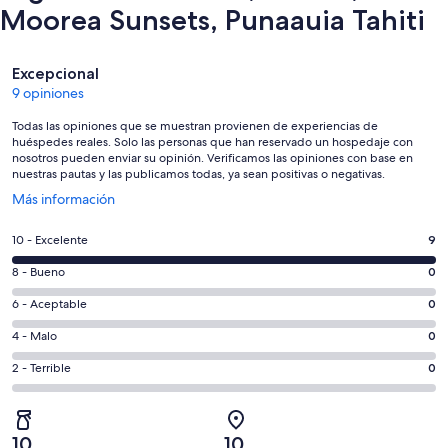
Moorea Sunsets, Punaauia Tahiti
Opiniones
Excepcional
9 opiniones
Todas las opiniones que se muestran provienen de experiencias de
huéspedes reales. Solo las personas que han reservado un hospedaje con
nosotros pueden enviar su opinión. Verificamos las opiniones con base en
nuestras pautas y las publicamos todas, ya sean positivas o negativas.
Se
Más información
abrirá
en
Puntuación
10 - Excelente
9
una
de
nueva
Puntuación
8 - Bueno
0
10,
ventana
de
es
Puntuación
6 - Aceptable
0
8,
decir,
de
es
Puntuación
4 - Malo
0
Excelente.
6,
decir,
de
Basada
es
Puntuación
2 - Terrible
0
Bueno.
4,
en
decir,
de
Basada
es
9
Aceptable.
2,
en
decir,
de
Basada
es
0
Malo.
10
10