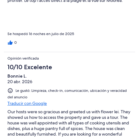
profiter. Le top l'accès direct à la plage et la vue sur Moorea.
Rien de négatif
Se hospedó 16 noches en julio de 2025
0
Opinión verificada
10/10 Excelente
Bonnie L.
20 abr. 2026
Le gustó: Limpieza, check-in, comunicación, ubicación y veracidad
del anuncio
Traducir con Google
Our hosts were so gracious and greeted us with flower lei. They
showed us how to access the property and gave us a tour. The
house was well appointed with all types of cooking utensils and
dishes, plus a huge pantry full of spices. The house was clean
and beautifully furnished. If you are looking for a wonderful