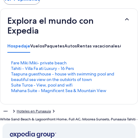
Explora el mundo con
Expedia
Hospedaje
Vuelos
Paquetes
Autos
Rentas vacacionales
Activida
E
Fare Miki Miki- private beach
n
E
Tahiti - Villa Fa ati Luxury - 16 Pers
l
n
E
Taapuna guesthouse - house with swimming pool and
a
l
n
beautiful sea view on the outskirts of town
c
a
l
E
Suite Turoa - View, pool and wifi
e
c
a
n
E
Mahana Suite - Magnificent Sea & Mountain View
p
e
c
l
n
a
p
e
a
l
r
a
p
c
a
Hoteles en Punaauia
a
r
a
e
c
a
a
r
p
e
White Sand Beach & Lagoonfront Home, Full AC, Moorea Sunsets, Punaauia Tahiti
b
a
a
a
p
r
b
a
r
a
i
r
b
a
r