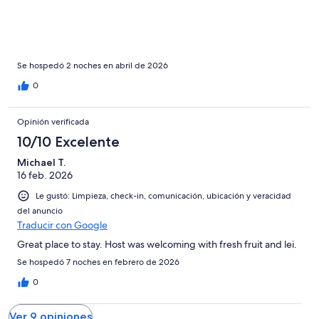
ocean-front home in Tahiti, this is it! You can swim from the
beach fronting the house all the way out to the outer barrier
reef. The listing says it has one bathroom, but it actually had two
full bathrooms. One bathroom is brand new and located steps
from the house. It clean and spacious. The guys all chose to use
this bathroom and the girls used the one inside the house. It was
Se hospedó 2 noches en abril de 2026
a perfect set up.
0
Opinión verificada
10/10 Excelente
Michael T.
16 feb. 2026
Le gustó: Limpieza, check-in, comunicación, ubicación y veracidad
del anuncio
Traducir con Google
Great place to stay. Host was welcoming with fresh fruit and lei.
Se hospedó 7 noches en febrero de 2026
0
Ver 9 opiniones