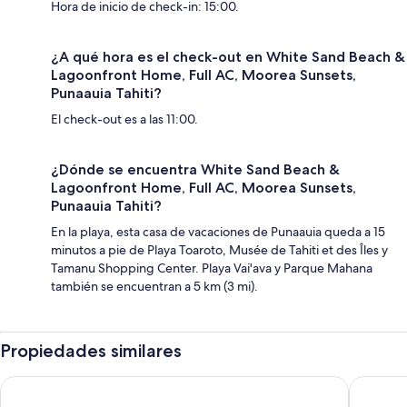
Hora de inicio de check-in: 15:00.
¿A qué hora es el check-out en White Sand Beach &
Lagoonfront Home, Full AC, Moorea Sunsets,
Punaauia Tahiti?
El check-out es a las 11:00.
¿Dónde se encuentra White Sand Beach &
Lagoonfront Home, Full AC, Moorea Sunsets,
Punaauia Tahiti?
En la playa, esta casa de vacaciones de Punaauia queda a 15
minutos a pie de Playa Toaroto, Musée de Tahiti et des Îles y
Tamanu Shopping Center. Playa Vai'ava y Parque Mahana
también se encuentran a 5 km (3 mi).
Propiedades similares
Chalet de Tahiti - unique architecture swimming pool and lov
Chez Kar