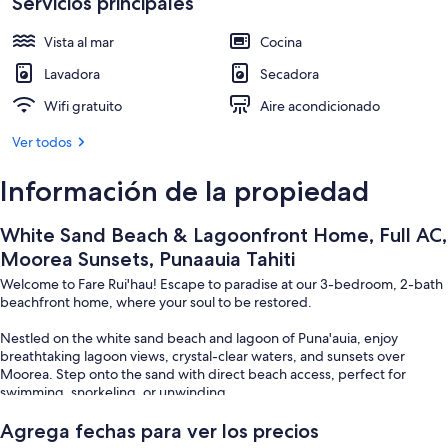
Tahiti
Servicios principales
En la playa, camastros y toallas de pla
Vista al mar
Cocina
Lavadora
Secadora
Wifi gratuito
Aire acondicionado
Ver todos
Información de la propiedad
White Sand Beach & Lagoonfront Home, Full AC,
Moorea Sunsets, Punaauia Tahiti
Welcome to Fare Rui'hau! Escape to paradise at our 3-bedroom, 2-bath
beachfront home, where your soul to be restored.
Nestled on the white sand beach and lagoon of Puna'auia, enjoy
breathtaking lagoon views, crystal-clear waters, and sunsets over
Moorea. Step onto the sand with direct beach access, perfect for
swimming, snorkeling, or unwinding.
Designed for comfort, the home features modern finishes, a full
Agrega fechas para ver los precios
kitchen, air conditioning, high-speed internet, and a washer/dryer—