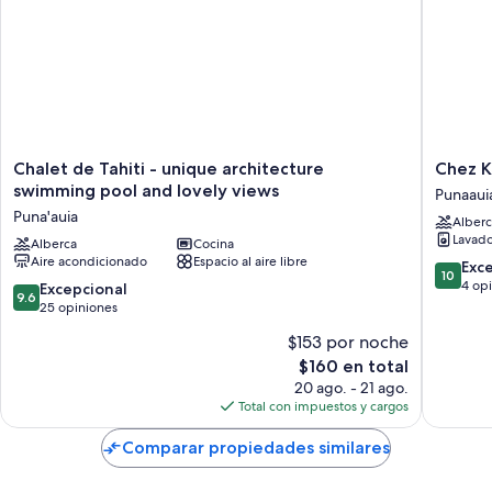
Chalet
Chez
Chalet de Tahiti - unique architecture
Chez K
de
Karine
swimming pool and lovely views
Punaaui
Tahiti
et
Puna'auia
Alberc
-
Robert
Lavado
unique
Alberca
Cocina
Punaaui
Aire acondicionado
Espacio al aire libre
architecture
10.0
Exc
10
swimming
de
4 op
9.6
Excepcional
9.6
pool
10,
de
25 opiniones
and
Excepcio
10,
$153 por noche
lovely
4
Excepcional,
views
El
opinion
$160 en total
25
Puna'auia
precio
opiniones
20 ago. - 21 ago.
actual
Total con impuestos y cargos
es
de
Comparar propiedades similares
$160