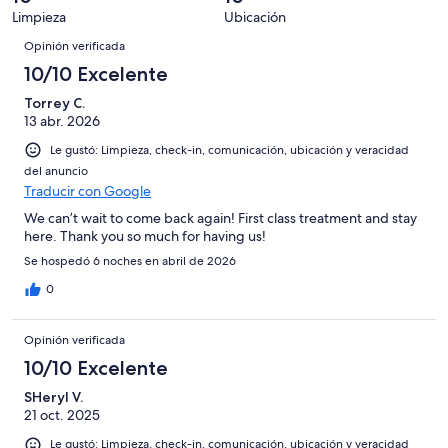
9
en
decir,
de
Basada
Limpieza
Ubicación
opiniones
0
Terrible.
9
Opiniones
en
de
Basada
Opinión verificada
opiniones
0
9
en
10/10 Excelente
de
opiniones
0
9
Torrey C.
de
opiniones
13 abr. 2026
9
opiniones
Le gustó: Limpieza, check-in, comunicación, ubicación y veracidad
del anuncio
Traducir con Google
We can’t wait to come back again! First class treatment and stay
here. Thank you so much for having us!
Se hospedó 6 noches en abril de 2026
0
Opinión verificada
10/10 Excelente
SHeryl V.
21 oct. 2025
Le gustó: Limpieza, check-in, comunicación, ubicación y veracidad