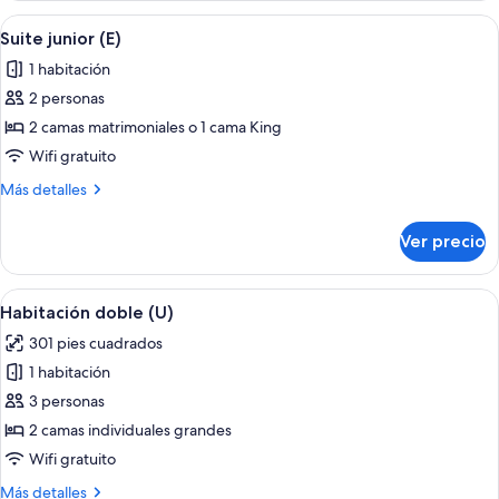
habitaciones
Abrir
Una habitación de hotel moderna con s
5
conectadas
Suite junior (E)
todas
(E)
1 habitación
las
2 personas
fotos
de
2 camas matrimoniales o 1 cama King
Suite
Wifi gratuito
junior
Más
Más detalles
(E)
detalles
sobre
Ver precio
Suite
junior
(E)
Abrir
Una habitación de hotel con cama, escri
4
Habitación doble (U)
todas
301 pies cuadrados
las
1 habitación
fotos
de
3 personas
Habitación
2 camas individuales grandes
doble
Wifi gratuito
(U)
Más
Más detalles