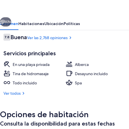
Bambu
-
erior
Siguiente
All
117+
Resumen
Habitaciones
Ubicación
Políticas
Inclusive
Opiniones
Buena
7.8
Ver las 2,768 opiniones
7.8 de 10,
Servicios principales
En una playa privada
Alberca
Tina de hidromasaje
Desayuno incluido
Todo incluido
Spa
5 albercas al aire libre
Ver todos
Opciones de habitación
Consulta la disponibilidad para estas fechas