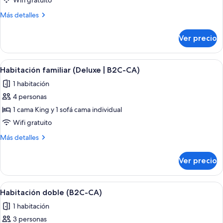
Wifi gratuito
Deluxe
Más
Más detalles
(B2C-
detalles
CA)
sobre
Ver precio
Habitación
Deluxe
(B2C-
Abrir
Una habitación de hotel con dos cama
5
CA)
Habitación familiar (Deluxe | B2C-CA)
todas
1 habitación
las
4 personas
fotos
de
1 cama King y 1 sofá cama individual
Habitación
Wifi gratuito
familiar
Más
Más detalles
(Deluxe
detalles
|
sobre
Ver precio
Habitación
B2C-
familiar
CA)
(Deluxe
Abrir
Una habitación de hotel con cama, escri
4
|
Habitación doble (B2C-CA)
todas
B2C-
1 habitación
CA)
las
3 personas
fotos