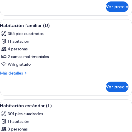
sobre
Ver precio
Double
Room
Standard
Abrir
Habitación de hotel con cama, escritorio
4
Habitación familiar (U)
todas
355 pies cuadrados
las
1 habitación
fotos
de
4 personas
Habitación
2 camas matrimoniales
familiar
Wifi gratuito
(U)
Más
Más detalles
detalles
sobre
Ver precio
Habitación
familiar
(U)
Abrir
Una habitación de hotel con cama, escri
4
Habitación estándar (L)
todas
301 pies cuadrados
las
1 habitación
fotos
de
3 personas