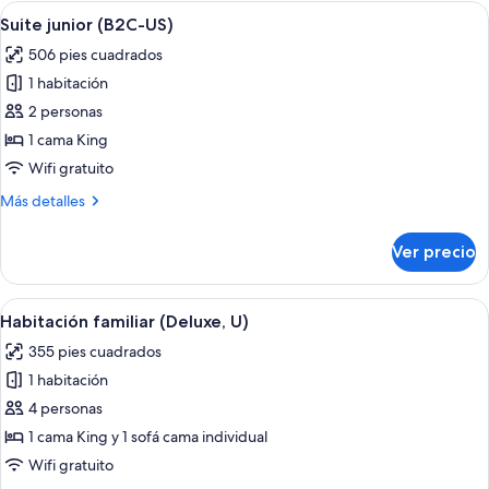
(B2C-
Abrir
Una habitación de hotel moderna con s
5
US)
Suite junior (B2C-US)
todas
506 pies cuadrados
las
1 habitación
fotos
de
2 personas
Suite
1 cama King
junior
Wifi gratuito
(B2C-
Más
Más detalles
US)
detalles
sobre
Ver precio
Suite
junior
(B2C-
Abrir
Una habitación de hotel con dos cama
5
US)
Habitación familiar (Deluxe, U)
todas
355 pies cuadrados
las
1 habitación
fotos
de
4 personas
Habitación
1 cama King y 1 sofá cama individual
familiar
Wifi gratuito
(Deluxe,