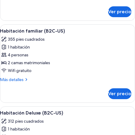
detalles
sobre
Ver precio
Habitación
Deluxe
(L)
Abrir
Habitación de hotel con cama, escritorio
4
Habitación familiar (B2C-US)
todas
355 pies cuadrados
las
1 habitación
fotos
de
4 personas
Habitación
2 camas matrimoniales
familiar
Wifi gratuito
(B2C-
Más
Más detalles
US)
detalles
sobre
Ver precio
Habitación
familiar
(B2C-
Abrir
Habitación de hotel con una cama gran
5
US)
Habitación Deluxe (B2C-US)
todas
312 pies cuadrados
las
1 habitación
fotos