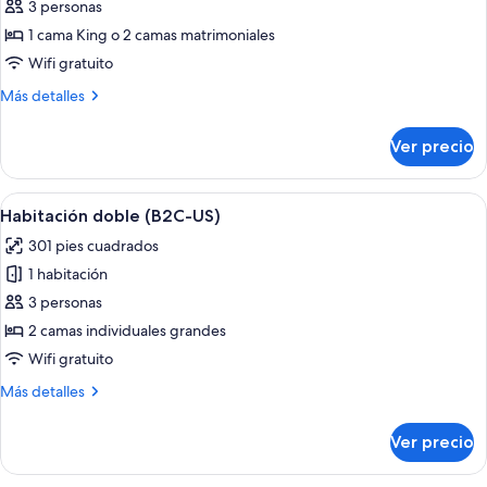
de
3 personas
Habitación
1 cama King o 2 camas matrimoniales
Deluxe
Wifi gratuito
(B2C-
Más
Más detalles
US)
detalles
sobre
Ver precio
Habitación
Deluxe
(B2C-
Abrir
Una habitación de hotel con cama, escri
4
US)
Habitación doble (B2C-US)
todas
301 pies cuadrados
las
1 habitación
fotos
de
3 personas
Habitación
2 camas individuales grandes
doble
Wifi gratuito
(B2C-
Más
Más detalles
US)
detalles
sobre
Ver precio
Habitación
doble