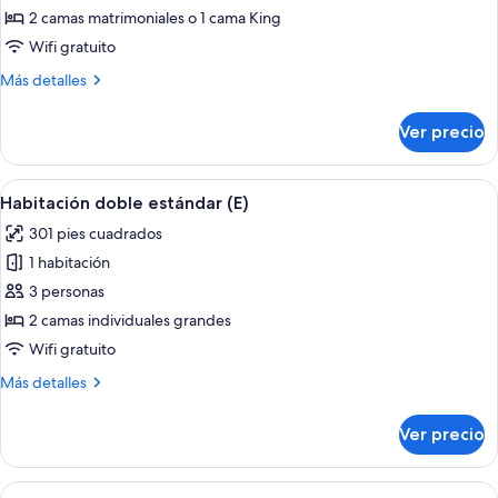
Habitación
2 camas matrimoniales o 1 cama King
estándar
Wifi gratuito
(L)
Más
Más detalles
detalles
sobre
Ver precio
Habitación
estándar
(L)
Abrir
Una habitación de hotel con cama, escri
4
Habitación doble estándar (E)
todas
301 pies cuadrados
las
1 habitación
fotos
de
3 personas
Habitación
2 camas individuales grandes
doble
Wifi gratuito
estándar
Más
Más detalles
(E)
detalles
sobre
Ver precio
Habitación
doble
estándar
Abrir
Habitación de hotel con una cama gran