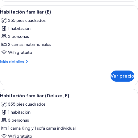
(L)
Abrir
Habitación de hotel con cama, escritorio
4
Habitación familiar (E)
todas
355 pies cuadrados
las
1 habitación
fotos
de
3 personas
Habitación
2 camas matrimoniales
familiar
Wifi gratuito
(E)
Más
Más detalles
detalles
sobre
Ver precio
Habitación
familiar
(E)
Abrir
Una habitación de hotel con dos cama
5
Habitación familiar (Deluxe, E)
todas
355 pies cuadrados
las
1 habitación
fotos
de
3 personas
Habitación
1 cama King y 1 sofá cama individual
familiar
Wifi gratuito