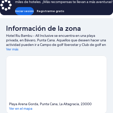
miles de hoteles. ¡Más recompensas te llevan a más aventuras!
$264
Iniciar sesión
Registrarme gratis
Información de la zona
Hotel Riu Bambu - All Inclusive se encuentra en una playa
privada, en Bávaro, Punta Cana. Aquellos que deseen hacer una
actividad pueden ir a Campo de golf Iberostar y Club de golf en
Cana Bay, mientras que quienes quieran apreciar la belleza
Ver más
natural de la zona pueden visitar Playa de Arena Gorda y Playa
Cortecito. Puedes salir una noche a Discoteca Coco Bongo Punta
Cana y, si viajas con niños, no te pierdas Parque acuático Sirenis
Aquagames. Encontrarás muchas opciones para conocer la zona
con actividades como golf.
Visita nuestra guía de Punta Cana
Ver más resorts en Punta Cana
Playa Arena Gorda, Punta Cana, La Altagracia, 23000
Ver en el mapa