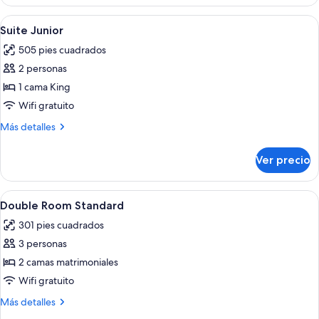
Room
Abrir
Minibar y caja de seguridad en la habi
4
Suite Junior
todas
505 pies cuadrados
las
2 personas
fotos
de
1 cama King
Suite
Wifi gratuito
Junior
Más
Más detalles
detalles
sobre
Ver precio
Suite
Junior
Abrir
Minibar y caja de seguridad en la habi
4
Double Room Standard
todas
301 pies cuadrados
las
3 personas
fotos
de
2 camas matrimoniales
Double
Wifi gratuito
Room
Más
Más detalles
Standard
detalles