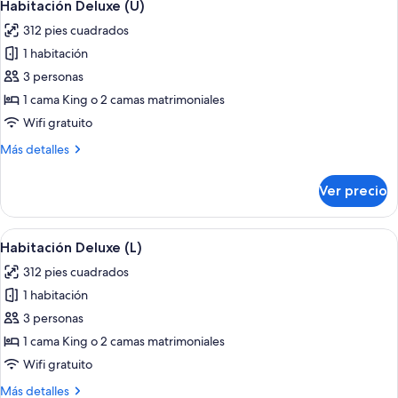
5
(E)
Habitación Deluxe (U)
todas
312 pies cuadrados
las
1 habitación
fotos
de
3 personas
Habitación
1 cama King o 2 camas matrimoniales
Deluxe
Wifi gratuito
(U)
Más
Más detalles
detalles
sobre
Ver precio
Habitación
Deluxe
(U)
Abrir
Habitación de hotel con una cama gran
5
Habitación Deluxe (L)
todas
312 pies cuadrados
las
1 habitación
fotos
de
3 personas
Habitación
1 cama King o 2 camas matrimoniales
Deluxe
Wifi gratuito
(L)
Más
Más detalles