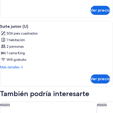
detalles
sobre
Ver precio
Habitación
doble
(U)
Abrir
Una habitación de hotel moderna con s
5
Suite junior (U)
todas
506 pies cuadrados
las
1 habitación
fotos
de
2 personas
Suite
1 cama King
junior
Wifi gratuito
(U)
Más
Más detalles
detalles
sobre
Ver precio
Suite
junior
(U)
También podría interesarte
Dreams Onyx Resort & Spa All Inclusive
Zemi Mic
Anuncio
Anuncio