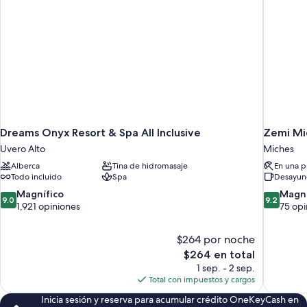
Dreams Onyx Resort & Spa All Inclusive
Zemi Mic
Uvero Alto
Miches
Alberca
Tina de hidromasaje
En una p
Todo incluido
Spa
Desayuno
9.0
9.2
Magnífico
Magní
9.0
9.2
de
de
1,921 opiniones
75 opi
10,
10,
Magnífico,
Magnífico
$264 por noche
1,921
75
El
$264 en total
opiniones
opiniones
precio
1 sep. - 2 sep.
actual
Total con impuestos y cargos
es
Inicia sesión y reserva para acumular crédito OneKeyCash en
de