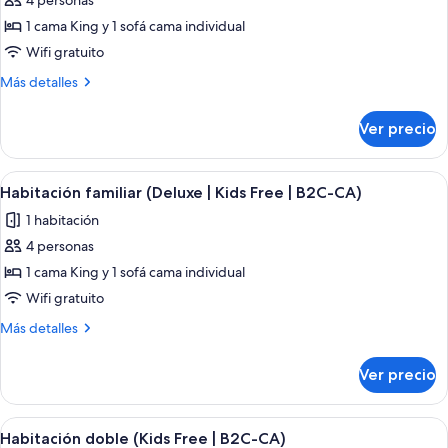
de
4 personas
Habitación
1 cama King y 1 sofá cama individual
familiar
Wifi gratuito
(Deluxe
Más
Más detalles
|
detalles
Kids
sobre
Ver precio
Habitación
Free
familiar
|
(Deluxe
Abrir
Una habitación de hotel con dos cama
C)
5
|
Habitación familiar (Deluxe | Kids Free | B2C-CA)
todas
Kids
1 habitación
Free
las
|
4 personas
fotos
C)
de
1 cama King y 1 sofá cama individual
Habitación
Wifi gratuito
familiar
Más
Más detalles
(Deluxe
detalles
|
sobre
Ver precio
Habitación
Kids
familiar
Free
(Deluxe
Abrir
Una habitación de hotel con cama, escri
|
4
|
Habitación doble (Kids Free | B2C-CA)