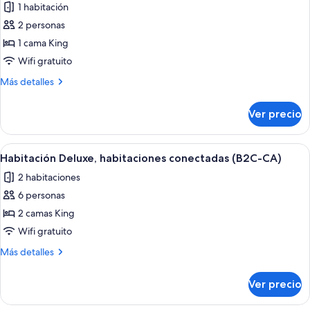
1 habitación
las
2 personas
fotos
de
1 cama King
Suite
Wifi gratuito
junior
Más
Más detalles
(B2C-
detalles
CA)
sobre
Ver precio
Suite
junior
(B2C-
Abrir
Habitación de hotel con una cama gran
5
CA)
Habitación Deluxe, habitaciones conectadas (B2C-CA)
todas
2 habitaciones
las
6 personas
fotos
de
2 camas King
Habitación
Wifi gratuito
Deluxe,
Más
Más detalles
habitaciones
detalles
conectadas
sobre
Ver precio
Habitación
(B2C-
Deluxe,
CA)