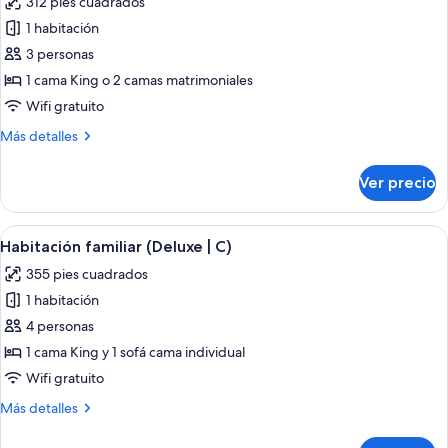
312 pies cuadrados
las
1 habitación
fotos
de
3 personas
Habitación
1 cama King o 2 camas matrimoniales
Deluxe
Wifi gratuito
(C)
Más
Más detalles
detalles
sobre
Ver precio
Habitación
Deluxe
(C)
Abrir
Una habitación de hotel con dos cama
5
Habitación familiar (Deluxe | C)
todas
355 pies cuadrados
las
1 habitación
fotos
de
4 personas
Habitación
1 cama King y 1 sofá cama individual
familiar
Wifi gratuito
(Deluxe
Más
Más detalles
|
detalles
C)
sobre