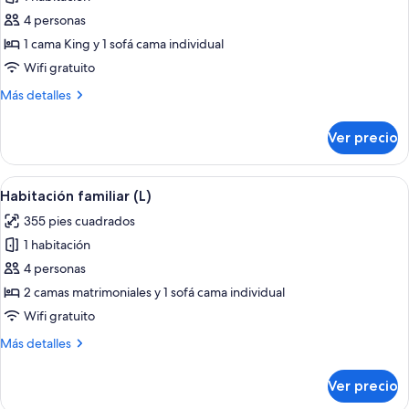
fotos
de
4 personas
Habitación
1 cama King y 1 sofá cama individual
familiar
Wifi gratuito
(Deluxe,
Más
Más detalles
B2C-
detalles
US)
sobre
Ver precio
Habitación
familiar
(Deluxe,
Abrir
Habitación de hotel con cama, escritorio
4
B2C-
Habitación familiar (L)
todas
US)
355 pies cuadrados
las
1 habitación
fotos
de
4 personas
Habitación
2 camas matrimoniales y 1 sofá cama individual
familiar
Wifi gratuito
(L)
Más
Más detalles
detalles
sobre
Ver precio
Habitación
familiar