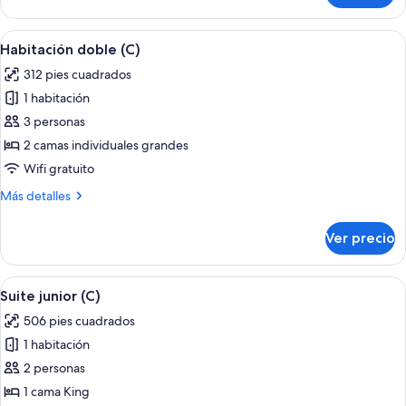
Deluxe,
2
Abrir
Una habitación de hotel con cama, escri
4
habitaciones
Habitación doble (C)
todas
(U)
312 pies cuadrados
las
1 habitación
fotos
de
3 personas
Habitación
2 camas individuales grandes
doble
Wifi gratuito
(C)
Más
Más detalles
detalles
sobre
Ver precio
Habitación
doble
(C)
Abrir
Una habitación de hotel moderna con s
5
Suite junior (C)
todas
506 pies cuadrados
las
1 habitación
fotos
de
2 personas
Suite
1 cama King