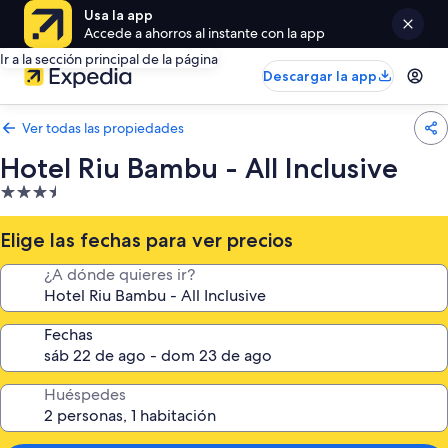
Usa la app
Accede a ahorros al instante con la app
Ir a la sección principal de la página
Descargar la app
Ver todas las propiedades
Hotel Riu Bambu - All Inclusive
Propiedad
de
3.5
Elige las fechas para ver precios
estrellas
¿A dónde quieres ir?
Fechas
Huéspedes