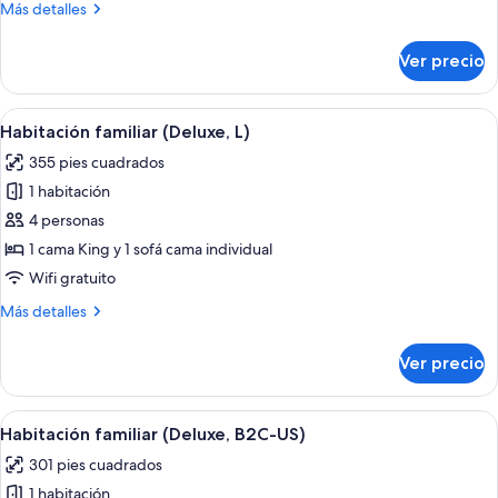
Más
Más detalles
U)
detalles
sobre
Ver precio
Habitación
familiar
(Deluxe,
Abrir
Una habitación de hotel con dos cama
5
U)
Habitación familiar (Deluxe, L)
todas
355 pies cuadrados
las
1 habitación
fotos
de
4 personas
Habitación
1 cama King y 1 sofá cama individual
familiar
Wifi gratuito
(Deluxe,
Más
Más detalles
L)
detalles
sobre
Ver precio
Habitación
familiar
(Deluxe,
Abrir
Una habitación de hotel con dos cama
5
L)
Habitación familiar (Deluxe, B2C-US)
todas
301 pies cuadrados
las
1 habitación