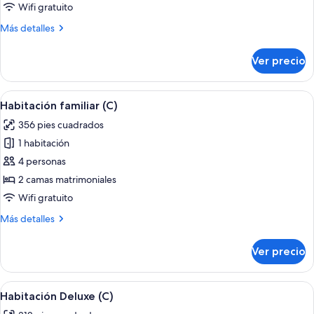
junior
Wifi gratuito
(C)
Más
Más detalles
detalles
sobre
Ver precio
Suite
junior
(C)
Abrir
Habitación de hotel con cama, escritorio
4
Habitación familiar (C)
todas
356 pies cuadrados
las
1 habitación
fotos
de
4 personas
Habitación
2 camas matrimoniales
familiar
Wifi gratuito
(C)
Más
Más detalles
detalles
sobre
Ver precio
Habitación
familiar
(C)
Abrir
Habitación de hotel con una cama gran
5
Habitación Deluxe (C)
todas