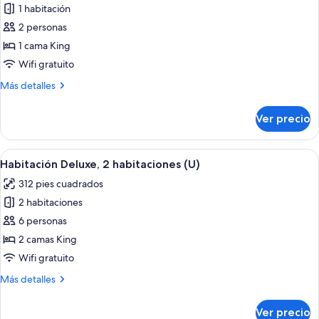
1 habitación
fotos
de
2 personas
Suite
1 cama King
junior
Wifi gratuito
(L)
Más
Más detalles
detalles
sobre
Ver precio
Suite
junior
(L)
Abrir
Habitación de hotel con una cama gran
5
Habitación Deluxe, 2 habitaciones (U)
todas
312 pies cuadrados
las
2 habitaciones
fotos
de
6 personas
Habitación
2 camas King
Deluxe,
Wifi gratuito
2
Más
Más detalles
habitaciones
detalles
(U)
sobre
Ver precio
Habitación