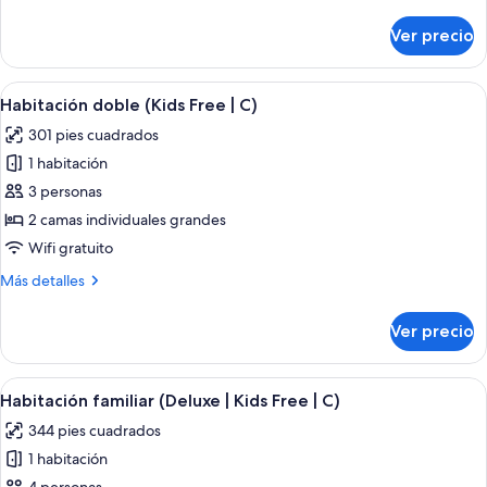
detalles
(L)
sobre
Ver precio
Habitación
Deluxe,
habitaciones
Abrir
Una habitación de hotel con cama, escri
4
conectadas
Habitación doble (Kids Free | C)
todas
(L)
301 pies cuadrados
las
1 habitación
fotos
de
3 personas
Habitación
2 camas individuales grandes
doble
Wifi gratuito
(Kids
Más
Más detalles
Free
detalles
|
sobre
Ver precio
Habitación
C)
doble
(Kids
Abrir
Una habitación de hotel con dos cama
5
Free
Habitación familiar (Deluxe | Kids Free | C)
todas
|
344 pies cuadrados
C)
las
1 habitación
fotos