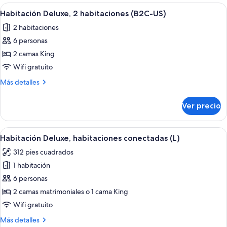
habitaciones
Abrir
Habitación de hotel con una cama gran
5
conectadas
Habitación Deluxe, 2 habitaciones (B2C-US)
todas
(B2C-
2 habitaciones
CA)
las
6 personas
fotos
de
2 camas King
Habitación
Wifi gratuito
Deluxe,
Más
Más detalles
2
detalles
habitaciones
sobre
Ver precio
Habitación
(B2C-
Deluxe,
US)
2
Abrir
Habitación de hotel con una cama gran
5
habitaciones
Habitación Deluxe, habitaciones conectadas (L)
todas
(B2C-
312 pies cuadrados
US)
las
1 habitación
fotos
de
6 personas
Habitación
2 camas matrimoniales o 1 cama King
Deluxe,
Wifi gratuito
habitaciones
Más
Más detalles
conectadas