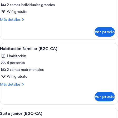
de
2 camas individuales grandes
Habitación
Wifi gratuito
doble
Más
Más detalles
(B2C-
detalles
CA)
sobre
Ver precio
Habitación
doble
(B2C-
Abrir
Habitación de hotel con cama, escritorio
4
CA)
Habitación familiar (B2C-CA)
todas
1 habitación
las
4 personas
fotos
de
2 camas matrimoniales
Habitación
Wifi gratuito
familiar
Más
Más detalles
(B2C-
detalles
CA)
sobre
Ver precio
Habitación
familiar
(B2C-
Abrir
Una habitación de hotel moderna con s
5
CA)
Suite junior (B2C-CA)
todas