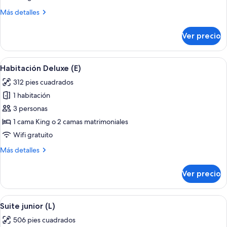
(Deluxe,
Más
Más detalles
E)
detalles
sobre
Ver precio
Habitación
familiar
(Deluxe,
Abrir
Habitación de hotel con una cama gran
5
E)
Habitación Deluxe (E)
todas
312 pies cuadrados
las
1 habitación
fotos
de
3 personas
Habitación
1 cama King o 2 camas matrimoniales
Deluxe
Wifi gratuito
(E)
Más
Más detalles
detalles
sobre
Ver precio
Habitación
Deluxe
(E)
Abrir
Una habitación de hotel moderna con s
5
Suite junior (L)
todas
506 pies cuadrados
las