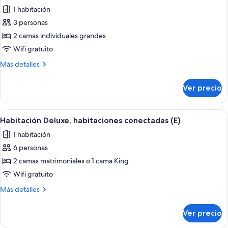
todas
Kids
B2C-
1 habitación
Free
las
CA)
|
3 personas
fotos
B2C-
de
2 camas individuales grandes
CA)
Habitación
Wifi gratuito
doble
Más
Más detalles
(Kids
detalles
Free
sobre
Ver precio
Habitación
|
doble
B2C-
(Kids
Abrir
Habitación de hotel con una cama gran
CA)
5
Free
Habitación Deluxe, habitaciones conectadas (E)
todas
|
1 habitación
B2C-
las
CA)
6 personas
fotos
de
2 camas matrimoniales o 1 cama King
Habitación
Wifi gratuito
Deluxe,
Más
Más detalles
habitaciones
detalles
conectadas
sobre
Ver precio
Habitación
(E)
Deluxe,